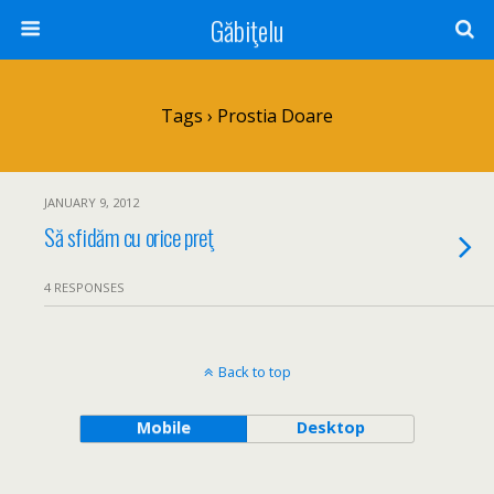
Găbiţelu
Tags › Prostia Doare
JANUARY 9, 2012
Să sfidăm cu orice preţ
4 RESPONSES
Back to top
Mobile
Desktop