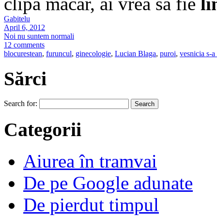
clipă măcar, ai vrea să fie
li
Gabitelu
April 6, 2012
Noi nu suntem normali
12 comments
blocurestean
,
furuncul
,
ginecologie
,
Lucian Blaga
,
puroi
,
vesnicia s-a 
Sărci
Search for:
Categorii
Aiurea în tramvai
De pe Google adunate
De pierdut timpul