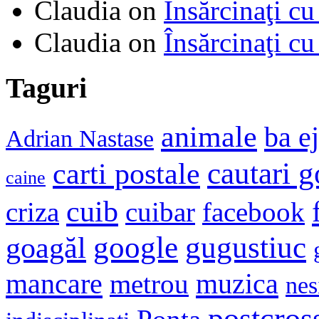
Claudia
on
Însărcinaţi cu
Claudia
on
Însărcinaţi cu
Taguri
animale
ba e
Adrian Nastase
cautari 
carti postale
caine
cuib
criza
cuibar
facebook
google
gugustiuc
goagăl
mancare
muzica
metrou
nes
postcros