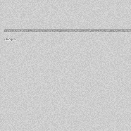
Găbiţelu