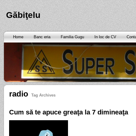
Găbiţelu
Home
Banc eria
Familia Gugu
In loc de CV
Cont
radio
Tag Archives
Cum să te apuce greaţa la 7 dimineaţa