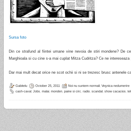
Sursa foto
Din ce strafund al fiintei umane vine nevoia de stiri mondene? De ce
Marghioala si cu cine s-a mai cuplat Mitza Cudritza? Ce ne intereseaza 
Dar mai mult decat orice ne scot ochii si ni se trezesc brusc antenele 
Gabitelu
October 25, 2011
Noi nu suntem normali
,
Veşnica nedumerire
cash-caval
,
Jobs
,
malai
,
monden
,
paine si circ
,
radio
,
scandal
,
show cacacios
,
te