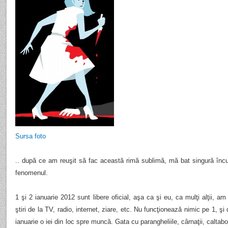
Sursa foto
.. după ce am reuşit să fac această rimă sublimă, mă bat singură încu
fenomenul.
1 şi 2 ianuarie 2012 sunt libere oficial, aşa ca şi eu, ca mulţi alţii, am
ştiri de la TV, radio, internet, ziare, etc. Nu funcţionează nimic pe 1, ş
ianuarie o iei din loc spre muncă. Gata cu parangheliile, cârnaţii, caltaboşii