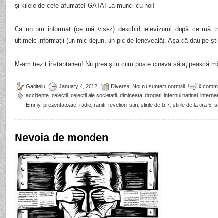
şi kilele de cefe afumate! GATA! La munci cu noi!
Ca un om informat (ce mă visez) deschid televizorul după ce mă t
ultimele informaţii (un mic dejun, un pic de leneveală). Aşa că dau pe ştir
M-am trezit instantaneu! Nu prea ştiu cum poate cineva să aţipească m
Gabitelu
January 4, 2012
Diverse
,
Noi nu suntem normali
0 comm
accidente
,
dejectii
,
dejectii ale societatii
,
dimineata
,
drogati
,
infernul natinal
,
internet
Emmy
,
prezentatoare
,
radio
,
raniti
,
revelion
,
stiri
,
stirile de la 7
,
stirile de la ora 5
,
st
Nevoia de monden