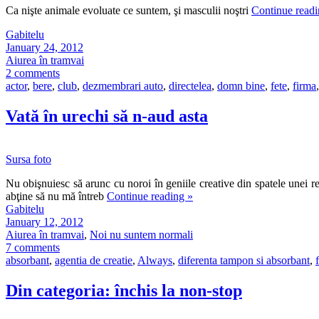
Ca nişte animale evoluate ce suntem, şi masculii noştri
Continue read
Gabitelu
January 24, 2012
Aiurea în tramvai
2 comments
actor
,
bere
,
club
,
dezmembrari auto
,
directelea
,
domn bine
,
fete
,
firma
,
Vată în urechi să n-aud asta
Sursa foto
Nu obişnuiesc să arunc cu noroi în geniile creative din spatele unei 
abţine să nu mă întreb
Continue reading
»
Gabitelu
January 12, 2012
Aiurea în tramvai
,
Noi nu suntem normali
7 comments
absorbant
,
agentia de creatie
,
Always
,
diferenta tampon si absorbant
,
Din categoria: închis la non-stop