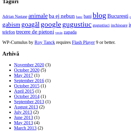
Taguri
blog
animale
ba ej nebun
Bucuresti
bani
Adrian Nastase
banc
c
google
gugustiuc
goagăl
gabism
i
gugustiuci
inchisoare
trecere de pietoni
telefon
zapada
vecin
WP-Cumulus by
Roy Tanck
requires
Flash Player
9 or better.
Arhivă
November 2020
(3)
October 2020
(5)
May 2017
(1)
September 2016
(1)
October 2015
(1)
April 2015
(1)
October 2014
(1)
September 2013
(1)
August 2013
(2)
July 2013
(2)
June 2013
(1)
May 2013
(4)
March 2013
(2)