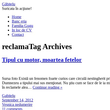
Găbiţelu
Suricata în acţiune!
Home
Banc eria
Familia Gugu
In loc de CV
Contact
reclama
Tag Archives
Tipul cu motor, moartea fetelor
Sursa foto Există un fenomen foarte curios care circulă nestingherit pr
Dumnezeu a tipului mai sus menţionat. Nu ştiu cum se face de le ia minţ
în reclamele alea…
Continue reading
»
Gabitelu
September 14, 2012
Veşnica nedumerire
11 comments