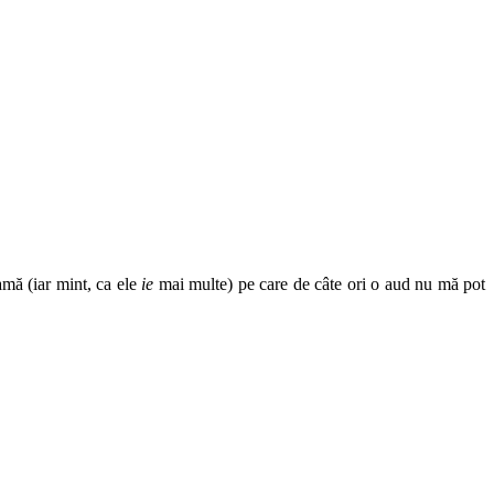
amă (iar mint, ca ele
ie
mai multe) pe care de câte ori o aud nu mă pot