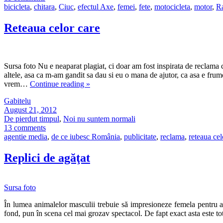
bicicleta
,
chitara
,
Ciuc
,
efectul Axe
,
femei
,
fete
,
motocicleta
,
motor
,
Ra
Reteaua celor care
Sursa foto Nu e neaparat plagiat, ci doar am fost inspirata de reclama c
altele, asa ca m-am gandit sa dau si eu o mana de ajutor, ca asa e frumo
vrem…
Continue reading
»
Gabitelu
August 21, 2012
De pierdut timpul
,
Noi nu suntem normali
13 comments
agentie media
,
de ce iubesc România
,
publicitate
,
reclama
,
reteaua cel
Replici de agăţat
Sursa foto
În lumea animalelor masculii trebuie să impresioneze femela pentru a s
fond, pun în scena cel mai grozav spectacol. De fapt exact asta este to