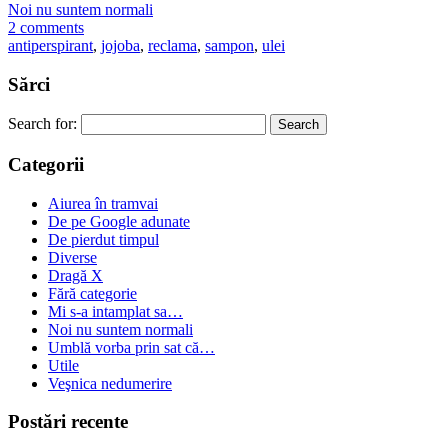
Noi nu suntem normali
2 comments
antiperspirant
,
jojoba
,
reclama
,
sampon
,
ulei
Sărci
Search for:
Categorii
Aiurea în tramvai
De pe Google adunate
De pierdut timpul
Diverse
Dragă X
Fără categorie
Mi s-a intamplat sa…
Noi nu suntem normali
Umblă vorba prin sat că…
Utile
Veşnica nedumerire
Postări recente