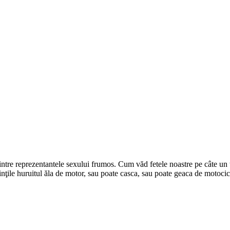
intre reprezentantele sexului frumos. Cum văd fetele noastre pe câte un t
ile huruitul ăla de motor, sau poate casca, sau poate geaca de motociclis