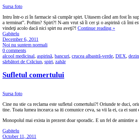
Sursa foto
Intru într-o zi în farmacie să cumpăr spirt. Uitasem când am fost în s
a terminat”. Poftim? Spirt?! N-am vrut să îi cer şi o aspirină că îmi e
vindeţi acolo dacă nici spirt nu aveţi?!
Continue reading
»
Gabitelu
December 6, 2011
Noi nu suntem normali
0 comments
alcool medicinal
,
aspirină
,
bancuri
,
crucea albastră-verde
,
DEX
,
dezin
sărbători de Crăciun
,
spirt
,
zahăr
Sufletul comertului
Sursa foto
Cine nu stie ca reclama este sufletul comertului?! Oriunde te duci, oriu
tine. Toata lumea incearca sa iti comunice ceva, sa vii la ei, ca ei sunt
Monopolul mai exista in prezent doar sporadic. E un fel de amintire 
Gabitelu
October 11, 2011