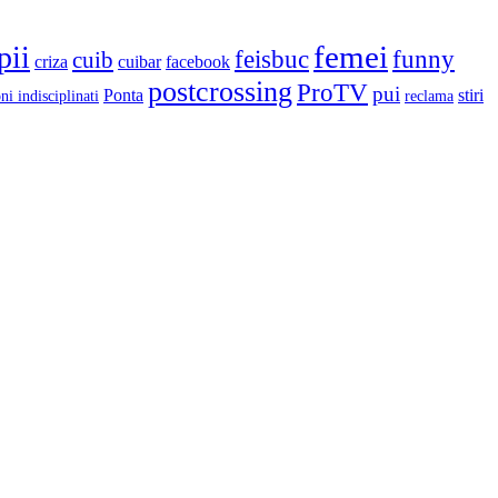
femei
pii
feisbuc
funny
cuib
criza
cuibar
facebook
postcrossing
ProTV
pui
Ponta
stiri
ni indisciplinati
reclama