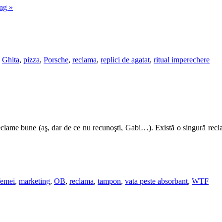
ing
»
Ghita
,
pizza
,
Porsche
,
reclama
,
replici de agatat
,
ritual imperechere
reclame bune (aş, dar de ce nu recunoşti, Gabi…). Există o singură recl
femei
,
marketing
,
OB
,
reclama
,
tampon
,
vata peste absorbant
,
WTF