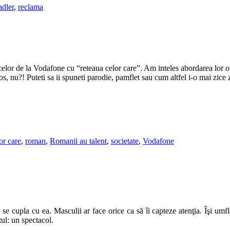
dler
,
reclama
elor de la Vodafone cu “reteaua celor care”. Am inteles abordarea lor out 
s, nu?! Puteti sa ii spuneti parodie, pamflet sau cum altfel i-o mai zice
or care
,
roman
,
Romanii au talent
,
societate
,
Vodafone
e cupla cu ea. Masculii ar face orice ca să îi capteze atenţia. Îşi umflă
tul: un spectacol.