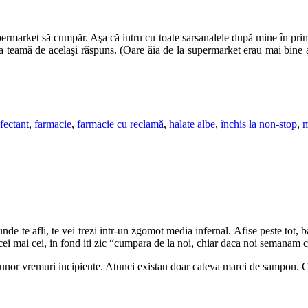
upermarket să cumpăr. Aşa că intru cu toate sarsanalele după mine în pri
ra teamă de acelaşi răspuns. (Oare ăia de la supermarket erau mai bine ap
fectant
,
farmacie
,
farmacie cu reclamă
,
halate albe
,
închis la non-stop
,
m
nde te afli, te vei trezi intr-un zgomot media infernal. Afise peste tot, 
 cei mai cei, in fond iti zic “cumpara de la noi, chiar daca noi semanam cu
a unor vremuri incipiente. Atunci existau doar cateva marci de sampon.