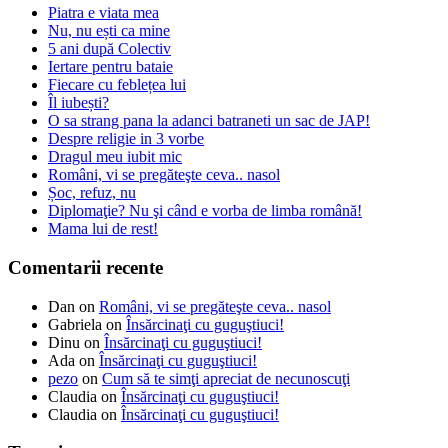
Piatra e viata mea
Nu, nu ești ca mine
5 ani după Colectiv
Iertare pentru bataie
Fiecare cu feblețea lui
Îl iubești?
O sa strang pana la adanci batraneti un sac de JAP!
Despre religie in 3 vorbe
Dragul meu iubit mic
Români, vi se pregăteşte ceva.. nasol
Șoc, refuz, nu
Diplomaţie? Nu şi când e vorba de limba română!
Mama lui de rest!
Comentarii recente
Dan
on
Români, vi se pregăteşte ceva.. nasol
Gabriela
on
Însărcinaţi cu guguştiuci!
Dinu
on
Însărcinaţi cu guguştiuci!
Ada
on
Însărcinaţi cu guguştiuci!
pezo
on
Cum să te simţi apreciat de necunoscuţi
Claudia
on
Însărcinaţi cu guguştiuci!
Claudia
on
Însărcinaţi cu guguştiuci!