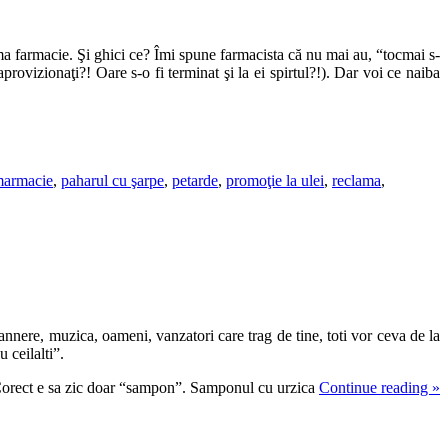
ma farmacie. Şi ghici ce? Îmi spune farmacista că nu mai au, “tocmai s-
rovizionaţi?! Oare s-o fi terminat şi la ei spirtul?!). Dar voi ce naiba
armacie
,
paharul cu şarpe
,
petarde
,
promoţie la ulei
,
reclama
,
bannere, muzica, oameni, vanzatori care trag de tine, toti vor ceva de la
 ceilalti”.
 Corect e sa zic doar “sampon”. Samponul cu urzica
Continue reading
»