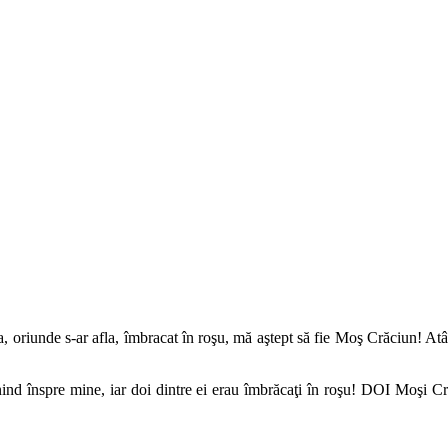
va, oriunde s-ar afla, îmbracat în roşu, mă aştept să fie Moş Crăciun! A
ind înspre mine, iar doi dintre ei erau îmbrăcaţi în roşu! DOI Moşi 