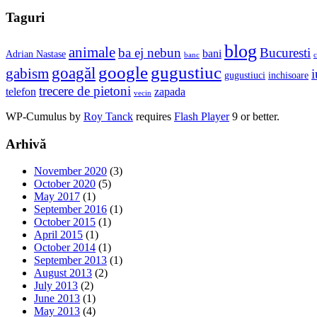
Taguri
blog
animale
ba ej nebun
Bucuresti
bani
Adrian Nastase
banc
c
google
gugustiuc
goagăl
gabism
i
gugustiuci
inchisoare
trecere de pietoni
telefon
zapada
vecin
WP-Cumulus by
Roy Tanck
requires
Flash Player
9 or better.
Arhivă
November 2020
(3)
October 2020
(5)
May 2017
(1)
September 2016
(1)
October 2015
(1)
April 2015
(1)
October 2014
(1)
September 2013
(1)
August 2013
(2)
July 2013
(2)
June 2013
(1)
May 2013
(4)