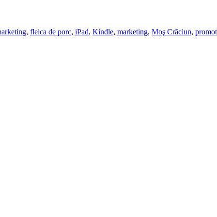
marketing
,
fleica de porc
,
iPad
,
Kindle
,
marketing
,
Moş Crăciun
,
promot