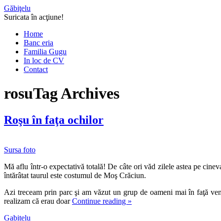
Găbiţelu
Suricata în acţiune!
Home
Banc eria
Familia Gugu
In loc de CV
Contact
rosu
Tag Archives
Roşu în faţa ochilor
Sursa foto
Mă aflu într-o expectativă totală! De câte ori văd zilele astea pe cine
întărâtat taurul este costumul de Moş Crăciun.
Azi treceam prin parc şi am văzut un grup de oameni mai în faţă ven
realizam că erau doar
Continue reading
»
Gabitelu