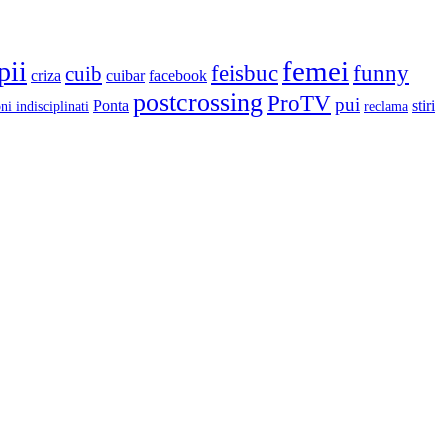
femei
pii
feisbuc
funny
cuib
criza
cuibar
facebook
postcrossing
ProTV
pui
Ponta
stiri
ni indisciplinati
reclama