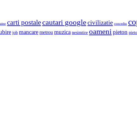
co
cautari google
carti postale
civilizatie
aine
concediu
oameni
ubire
mancare
muzica
pieton
metrou
job
nesimtire
pieto