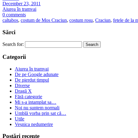
December 23, 2011
Aiurea în tramvai
0 comments
caltabos
,
costum de Mos Craciun
,
costum rosu
,
Craciun
,
fetele de la 
Sărci
Search for:
Categorii
Aiurea în tramvai
De pe Google adunate
De pierdut timpul
Diverse
Dragă X
Fără categorie
Mi s-a intamplat sa…
Noi nu suntem normali
Umblă vorba prin sat că…
Utile
Veşnica nedumerire
Postări recente