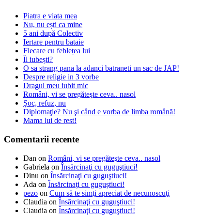
Piatra e viata mea
Nu, nu ești ca mine
5 ani după Colectiv
Iertare pentru bataie
Fiecare cu feblețea lui
Îl iubești?
O sa strang pana la adanci batraneti un sac de JAP!
Despre religie in 3 vorbe
Dragul meu iubit mic
Români, vi se pregăteşte ceva.. nasol
Șoc, refuz, nu
Diplomaţie? Nu şi când e vorba de limba română!
Mama lui de rest!
Comentarii recente
Dan
on
Români, vi se pregăteşte ceva.. nasol
Gabriela
on
Însărcinaţi cu guguştiuci!
Dinu
on
Însărcinaţi cu guguştiuci!
Ada
on
Însărcinaţi cu guguştiuci!
pezo
on
Cum să te simţi apreciat de necunoscuţi
Claudia
on
Însărcinaţi cu guguştiuci!
Claudia
on
Însărcinaţi cu guguştiuci!