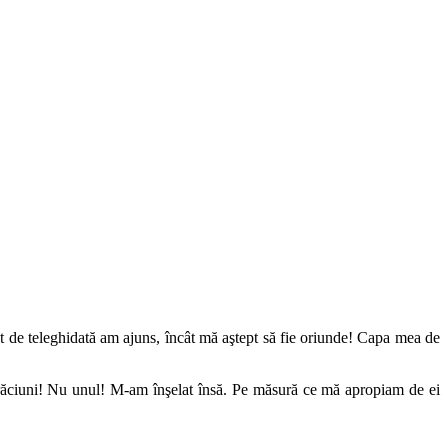
tât de teleghidată am ajuns, încât mă aştept să fie oriunde! Capa mea de
Crăciuni! Nu unul! M-am înşelat însă. Pe măsură ce mă apropiam de ei