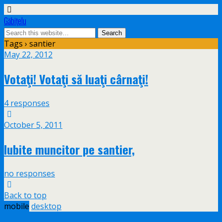
Găbiţelu
Tags › santier
May 22, 2012
Votaţi! Votaţi să luaţi cârnaţi!
4 responses
October 5, 2011
Iubite muncitor pe santier,
no responses
Back to top
mobile
desktop