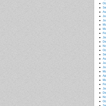
Oc
Se
Au
Ju
Ju
Ma
Ma
Fe
Ja
De
No
Oc
Se
Au
Ju
Ju
Ma
Ap
Ma
Fe
Ja
De
No
Oc
Se