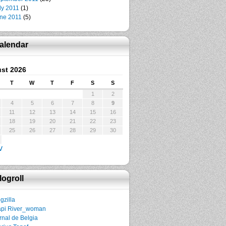
ly 2011
(1)
ne 2011
(5)
alendar
st 2026
T
W
T
F
S
S
1
2
4
5
6
7
8
9
11
12
13
14
15
16
18
19
20
21
22
23
25
26
27
28
29
30
v
logroll
gzilla
pi River_woman
rnal de Belgia