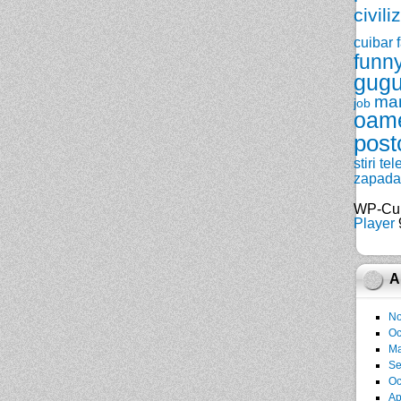
civili
cuibar
funn
gugu
ma
job
oam
post
stiri
tel
zapada
WP-Cu
Player
9
A
No
Oc
Ma
Se
Oc
Ap