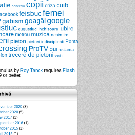
copii
zatie
cuib
criza
concediu
femei
feisbuc
facebook
google
y
goagăl
gabism
stiuc
iubire
gugustiuci
inchisoare
ncare
muzica
metrou
nesimtire
eni
pieton
Ponta
pietoni indisciplinati
crossing
ProTV
pui
reclama
trecere de pietoni
efon
vecin
mulus by
Roy Tanck
requires
Flash
 or better.
rhivă
vember 2020
(3)
tober 2020
(5)
y 2017
(1)
ptember 2016
(1)
tober 2015
(1)
ril 2015
(1)