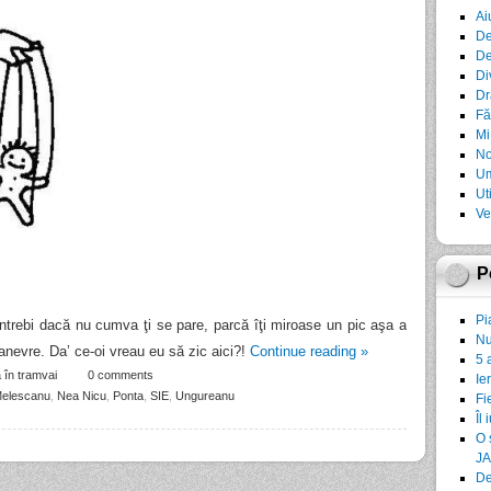
Ai
De
De
Di
Dr
Fă
Mi
No
Um
Ut
Ve
P
Pi
 întrebi dacă nu cumva ţi se pare, parcă îţi miroase un pic aşa a
Nu
manevre. Da’ ce-oi vreau eu să zic aici?!
Continue reading
»
5 
 în tramvai
0 comments
Ie
elescanu
,
Nea Nicu
,
Ponta
,
SIE
,
Ungureanu
Fi
Îl 
O 
JA
De