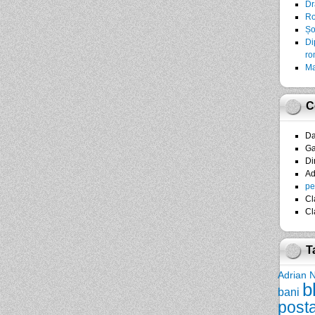
Dr
Ro
Șo
Di
ro
Ma
C
D
Ga
Di
A
pe
Cl
Cl
T
Adrian 
b
bani
post