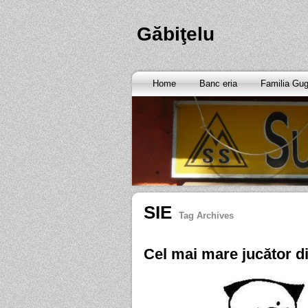
Găbiţelu
Home
Banc eria
Familia Gu
SIE
Tag Archives
Cel mai mare jucător di