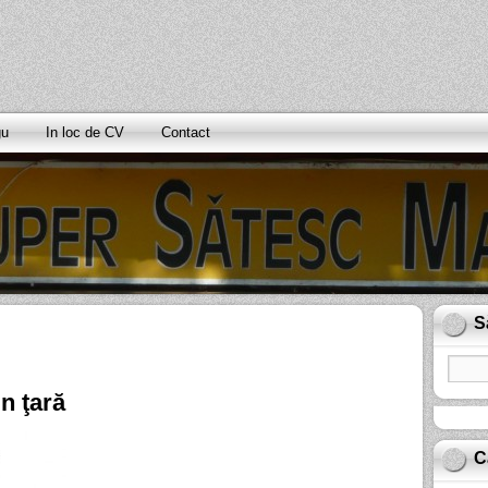
gu
In loc de CV
Contact
S
n ţară
C