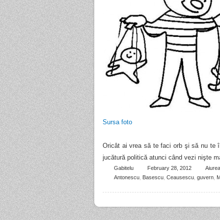
Sursa foto
Oricât ai vrea să te faci orb şi să nu te
jucătură politică atunci când vezi nişte 
Gabitelu
February 28, 2012
Aiurea
Antonescu
,
Basescu
,
Ceausescu
,
guvern
,
M