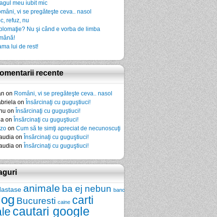
agul meu iubit mic
mâni, vi se pregăteşte ceva.. nasol
c, refuz, nu
plomaţie? Nu şi când e vorba de limba
mână!
ma lui de rest!
omentarii recente
an
on
Români, vi se pregăteşte ceva.. nasol
briela
on
Însărcinaţi cu guguştiuci!
nu
on
Însărcinaţi cu guguştiuci!
da
on
Însărcinaţi cu guguştiuci!
zo
on
Cum să te simţi apreciat de necunoscuţi
audia
on
Însărcinaţi cu guguştiuci!
audia
on
Însărcinaţi cu guguştiuci!
aguri
animale
ba ej nebun
Nastase
banc
log
carti
Bucuresti
caine
cautari google
ale