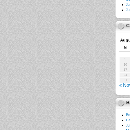
Ju
Ju
C
Augu
M
3
10
17
24
31
« No
B
Bo
Ha
Ju