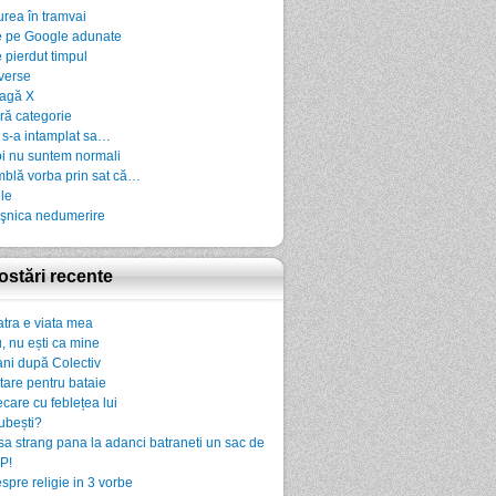
urea în tramvai
 pe Google adunate
 pierdut timpul
verse
agă X
ră categorie
 s-a intamplat sa…
i nu suntem normali
blă vorba prin sat că…
ile
şnica nedumerire
ostări recente
atra e viata mea
, nu ești ca mine
ani după Colectiv
rtare pentru bataie
ecare cu feblețea lui
iubești?
sa strang pana la adanci batraneti un sac de
P!
spre religie in 3 vorbe