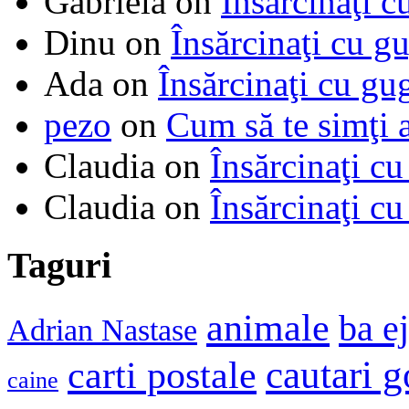
Gabriela
on
Însărcinaţi c
Dinu
on
Însărcinaţi cu g
Ada
on
Însărcinaţi cu gu
pezo
on
Cum să te simţi 
Claudia
on
Însărcinaţi cu
Claudia
on
Însărcinaţi cu
Taguri
animale
ba e
Adrian Nastase
cautari 
carti postale
caine