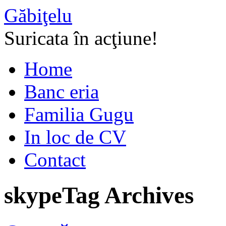
Găbiţelu
Suricata în acţiune!
Home
Banc eria
Familia Gugu
In loc de CV
Contact
skype
Tag Archives