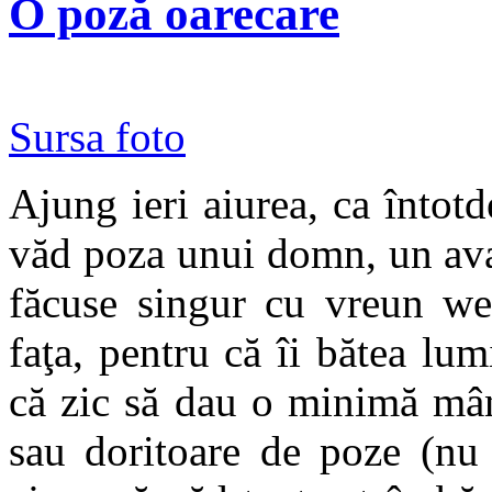
O poză oarecare
Sursa foto
Ajung ieri aiurea, ca întotd
văd poza unui domn, un avat
făcuse singur cu vreun we
faţa, pentru că îi bătea lum
că zic să dau o minimă mân
sau doritoare de poze (nu 