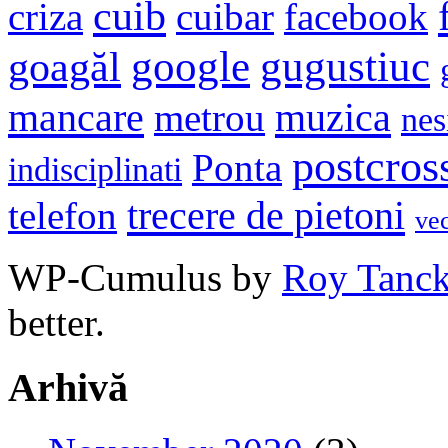
cuib
criza
cuibar
facebook
google
gugustiuc
goagăl
mancare
muzica
metrou
nes
postcros
Ponta
indisciplinati
trecere de pietoni
telefon
ve
WP-Cumulus by
Roy Tanc
better.
Arhivă