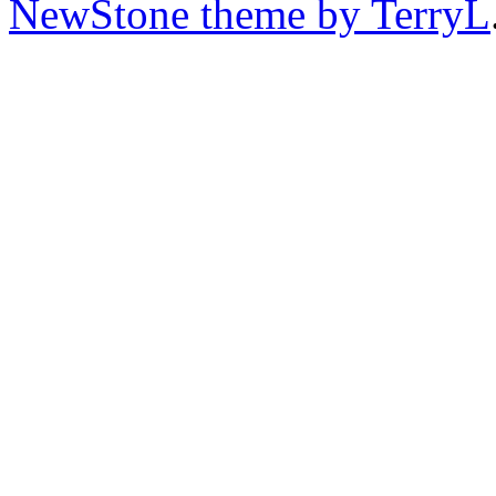
NewStone theme by TerryL