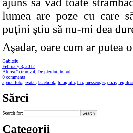
ajuns să văd toate strâmbăc
lumea are poze cu care să 
puţini ştiu să nu-mi dea dur
Aşadar, oare cum ar putea o
Gabitelu
February 8, 2012
Aiurea în tramvai
,
De pierdut timpul
0 comments
aparat foto
,
avatar
,
facebook
,
fotografii
,
hi5
,
messenger
,
poze
,
reguli 
Sărci
Search for:
Categorii