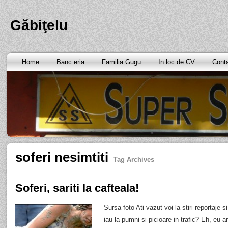
Găbiţelu
Home
Banc eria
Familia Gugu
In loc de CV
Cont
soferi nesimtiti
Tag Archives
Soferi, sariti la cafteala!
Sursa foto Ati vazut voi la stiri reportaje s
iau la pumni si picioare in trafic? Eh, eu 