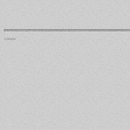
Găbiţelu