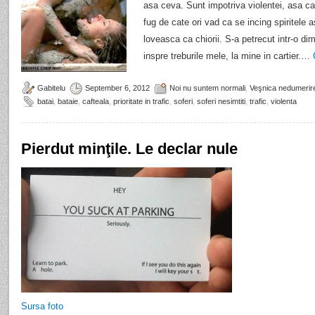
asa ceva. Sunt impotriva violentei, asa ca
fug de cate ori vad ca se incing spiritele 
loveasca ca chiorii. S-a petrecut intr-o 
inspre treburile mele, la mine in cartier.…
Gabitelu
September 6, 2012
Noi nu suntem normali
,
Veşnica nedumerir
batai
,
bataie
,
cafteala
,
prioritate in trafic
,
soferi
,
soferi nesimtiti
,
trafic
,
violenta
Pierdut minţile. Le declar nule
Sursa foto