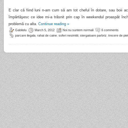
E clar că fiind luni n-am cum să am tot cheful în dotare, sau boii 
împărtăşesc ce idee mi-a trăsnit prin cap în weekendul proaspăt înc
problemă cu alta.
Continue reading
»
Gabitelu
March 5, 2012
Noi nu suntem normali
6 comments
parcare ilegala
,
rahat de caine
,
soferi nesimtiti
,
stergatoare parbriz
,
trecere de pie