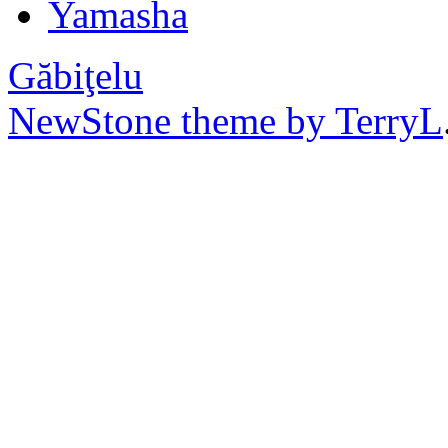
Yamasha
Găbiţelu
NewStone theme by TerryL