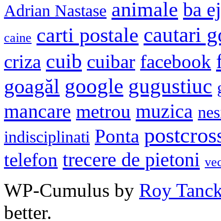
animale
ba e
Adrian Nastase
cautari 
carti postale
caine
cuib
criza
cuibar
facebook
google
gugustiuc
goagăl
mancare
muzica
metrou
nes
postcros
Ponta
indisciplinati
trecere de pietoni
telefon
ve
WP-Cumulus by
Roy Tanc
better.