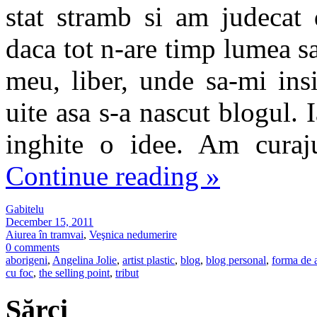
stat stramb si am judecat 
daca tot n-are timp lumea sa
meu, liber, unde sa-mi insi
uite asa s-a nascut blogul.
inghite o idee. Am curaj
Continue reading
»
Gabitelu
December 15, 2011
Aiurea în tramvai
,
Veşnica nedumerire
0 comments
aborigeni
,
Angelina Jolie
,
artist plastic
,
blog
,
blog personal
,
forma de a
cu foc
,
the selling point
,
tribut
Sărci