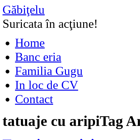
Găbiţelu
Suricata în acţiune!
Home
Banc eria
Familia Gugu
In loc de CV
Contact
tatuaje cu aripi
Tag A