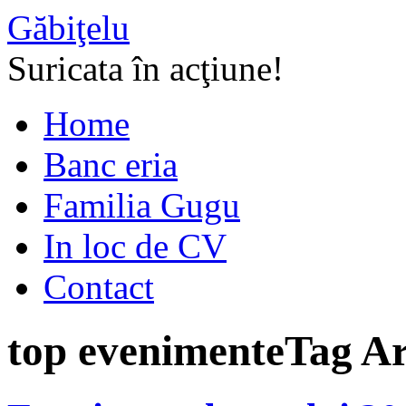
Găbiţelu
Suricata în acţiune!
Home
Banc eria
Familia Gugu
In loc de CV
Contact
top evenimente
Tag Ar