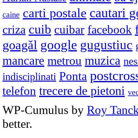
cautari 
carti postale
caine
cuib
criza
cuibar
facebook
google
gugustiuc
goagăl
mancare
muzica
metrou
nes
postcros
Ponta
indisciplinati
trecere de pietoni
telefon
ve
WP-Cumulus by
Roy Tanc
better.