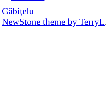
Găbiţelu
NewStone theme by TerryL