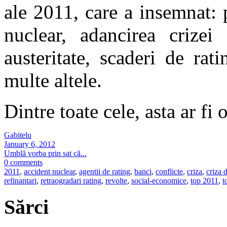
ale 2011, care a insemnat:
nuclear, adancirea crizei 
austeritate, scaderi de rati
multe altele.
Dintre toate cele, asta ar fi
Gabitelu
January 6, 2012
Umblă vorba prin sat că...
0 comments
2011
,
accident nuclear
,
agentii de rating
,
banci
,
conflicte
,
criza
,
criza d
refinantari
,
retraogradari rating
,
revolte
,
social-economice
,
top 2011
,
t
Sărci