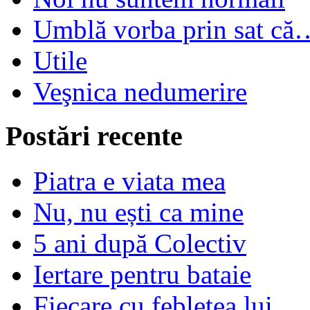
Umblă vorba prin sat că
Utile
Veşnica nedumerire
Postări recente
Piatra e viata mea
Nu, nu ești ca mine
5 ani după Colectiv
Iertare pentru bataie
Fiecare cu feblețea lui