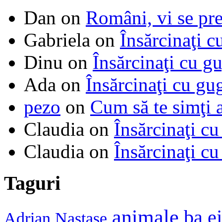
Dan
on
Români, vi se pre
Gabriela
on
Însărcinaţi c
Dinu
on
Însărcinaţi cu g
Ada
on
Însărcinaţi cu gu
pezo
on
Cum să te simţi 
Claudia
on
Însărcinaţi cu
Claudia
on
Însărcinaţi cu
Taguri
animale
ba e
Adrian Nastase