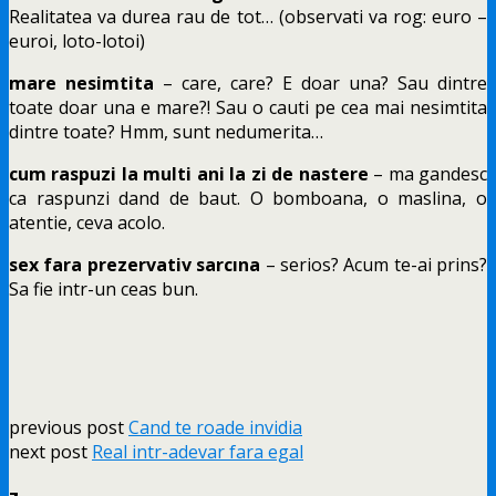
Realitatea va durea rau de tot… (observati va rog: euro –
euroi, loto-lotoi)
mare nesimtita
– care, care? E doar una? Sau dintre
toate doar una e mare?! Sau o cauti pe cea mai nesimtita
dintre toate? Hmm, sunt nedumerita…
cum raspuzi la multi ani la zi de nastere
– ma gandesc
ca raspunzi dand de baut. O bomboana, o maslina, o
atentie, ceva acolo.
sex fara prezervativ sarcına
– serios? Acum te-ai prins?
Sa fie intr-un ceas bun.
previous post
Cand te roade invidia
next post
Real intr-adevar fara egal