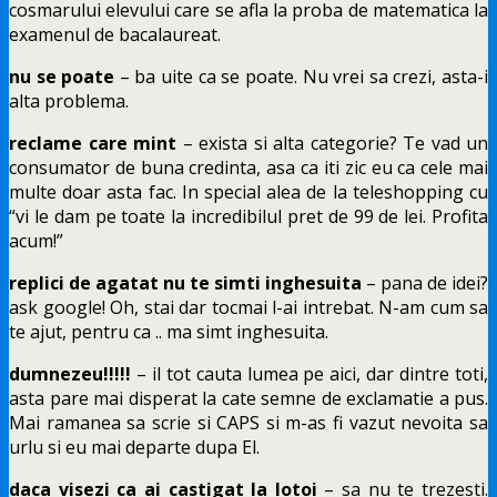
cosmarului elevului care se afla la proba de matematica la
examenul de bacalaureat.
nu se poate
– ba uite ca se poate. Nu vrei sa crezi, asta-i
alta problema.
reclame care mint
– exista si alta categorie? Te vad un
consumator de buna credinta, asa ca iti zic eu ca cele mai
multe doar asta fac. In special alea de la teleshopping cu
“vi le dam pe toate la incredibilul pret de 99 de lei. Profita
acum!”
replici de agatat nu te simti inghesuita
– pana de idei?
ask google! Oh, stai dar tocmai l-ai intrebat. N-am cum sa
te ajut, pentru ca .. ma simt inghesuita.
dumnezeu!!!!!
– il tot cauta lumea pe aici, dar dintre toti,
asta pare mai disperat la cate semne de exclamatie a pus.
Mai ramanea sa scrie si CAPS si m-as fi vazut nevoita sa
urlu si eu mai departe dupa El.
daca visezi ca ai castigat la lotoi
– sa nu te trezesti.