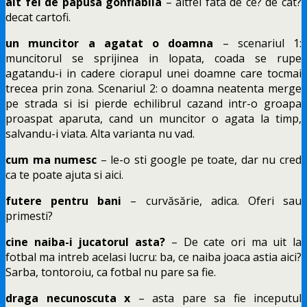
alt fel de papusa gonflabila
– altfel fata de ce? de cat?
decat cartofi.
un muncitor a agatat o doamna
– scenariul 1:
muncitorul se sprijinea in lopata, coada se rupe
agatandu-i in cadere ciorapul unei doamne care tocmai
trecea prin zona. Scenariul 2: o doamna neatenta merge
pe strada si isi pierde echilibrul cazand intr-o groapa
proaspat aparuta, cand un muncitor o agata la timp,
salvandu-i viata. Alta varianta nu vad.
cum ma numesc
– le-o sti google pe toate, dar nu cred
ca te poate ajuta si aici.
futere pentru bani
– curvăsărie, adica. Oferi sau
primesti?
cine naiba-i jucatorul asta?
– De cate ori ma uit la
fotbal ma intreb acelasi lucru: ba, ce naiba joaca astia aici?
Sarba, tontoroiu, ca fotbal nu pare sa fie.
draga necunoscuta x
– asta pare sa fie inceputul