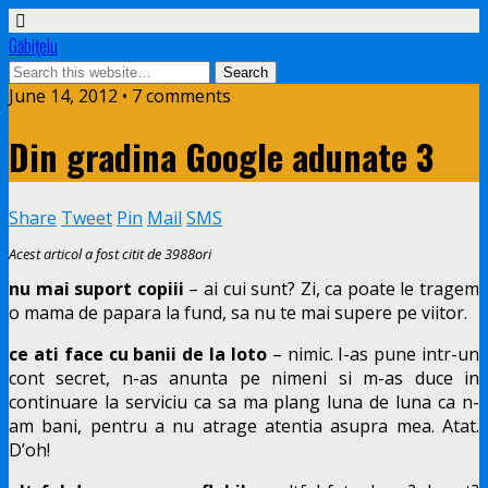
Găbiţelu
June 14, 2012 • 7 comments
Din gradina Google adunate 3
Share
Tweet
Pin
Mail
SMS
Acest articol a fost citit de 3988ori
nu mai suport copiii
– ai cui sunt? Zi, ca poate le tragem
o mama de papara la fund, sa nu te mai supere pe viitor.
ce ati face cu banii de la loto
– nimic. I-as pune intr-un
cont secret, n-as anunta pe nimeni si m-as duce in
continuare la serviciu ca sa ma plang luna de luna ca n-
am bani, pentru a nu atrage atentia asupra mea. Atat.
D’oh!