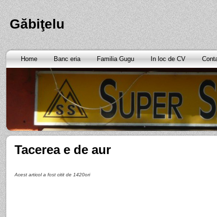
Găbiţelu
Home
Banc eria
Familia Gugu
In loc de CV
Cont
Tacerea e de aur
Acest articol a fost citit de 1420ori