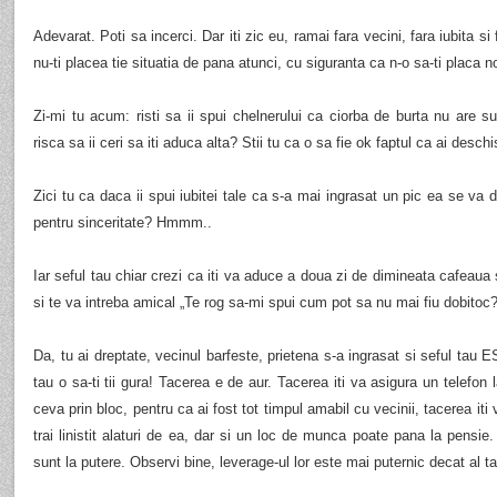
Adevarat. Poti sa incerci. Dar iti zic eu, ramai fara vecini, fara iubita si
nu-ti placea tie situatia de pana atunci, cu siguranta ca n-o sa-ti placa nou
Zi-mi tu acum: risti sa ii spui chelnerului ca ciorba de burta nu are su
risca sa ii ceri sa iti aduca alta? Stii tu ca o sa fie ok faptul ca ai de
Zici tu ca daca ii spui iubitei tale ca s-a mai ingrasat un pic ea se va d
pentru sinceritate? Hmmm..
Iar seful tau chiar crezi ca iti va aduce a doua zi de dimineata cafeaua 
si te va intreba amical „Te rog sa-mi spui cum pot sa nu mai fiu dobit
Da, tu ai dreptate, vecinul barfeste, prietena s-a ingrasat si seful tau 
tau o sa-ti tii gura! Tacerea e de aur. Tacerea iti va asigura un telefon 
ceva prin bloc, pentru ca ai fost tot timpul amabil cu vecinii, tacerea iti
trai linistit alaturi de ea, dar si un loc de munca poate pana la pensi
sunt la putere. Observi bine, leverage-ul lor este mai puternic decat al t