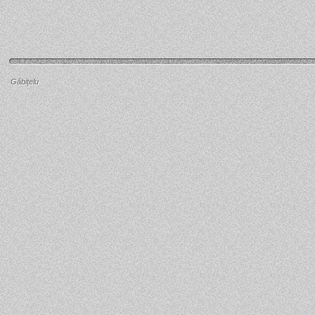
Găbiţelu