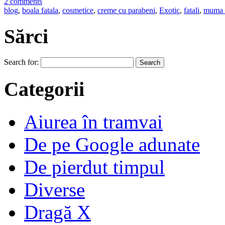
2 comments
blog
,
boala fatala
,
cosmetice
,
creme cu parabeni
,
Exotic
,
fatali
,
muma 
Sărci
Search for:
Categorii
Aiurea în tramvai
De pe Google adunate
De pierdut timpul
Diverse
Dragă X