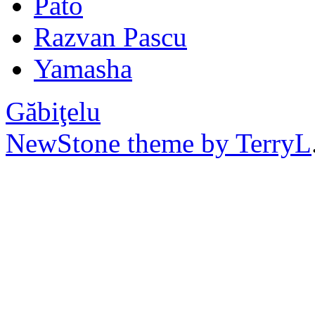
Pato
Razvan Pascu
Yamasha
Găbiţelu
NewStone theme by TerryL