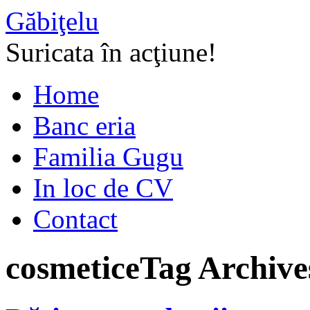
Găbiţelu
Suricata în acţiune!
Home
Banc eria
Familia Gugu
In loc de CV
Contact
cosmetice
Tag Archive