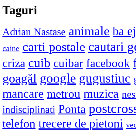
Taguri
animale
ba e
Adrian Nastase
cautari 
carti postale
caine
cuib
criza
cuibar
facebook
google
gugustiuc
goagăl
mancare
muzica
metrou
nes
postcros
Ponta
indisciplinati
trecere de pietoni
telefon
ve