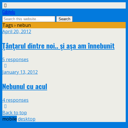
Găbiţelu
Tags › nebun
April 20, 2012
Ţânţarul dintre noi.. şi aşa am înnebunit
5 responses
January 13, 2012
Nebunul cu acul
4 responses
Back to top
mobile
desktop