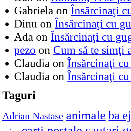
Gabriela
on
Însărcinaţi c
Dinu
on
Însărcinaţi cu g
Ada
on
Însărcinaţi cu gu
pezo
on
Cum să te simţi 
Claudia
on
Însărcinaţi cu
Claudia
on
Însărcinaţi cu
Taguri
animale
ba e
Adrian Nastase
cautari 
carti postale