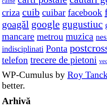
caine
cuib
criza
cuibar
facebook
google
gugustiuc
goagăl
mancare
muzica
metrou
nes
postcros
Ponta
indisciplinati
trecere de pietoni
telefon
ve
WP-Cumulus by
Roy Tanc
better.
Arhivă