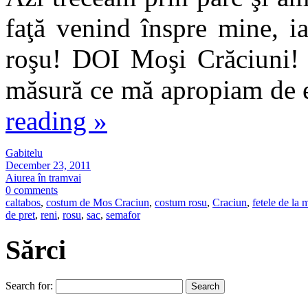
faţă venind înspre mine, ia
roşu! DOI Moşi Crăciuni! 
măsură ce mă apropiam de e
reading
»
Gabitelu
December 23, 2011
Aiurea în tramvai
0 comments
caltabos
,
costum de Mos Craciun
,
costum rosu
,
Craciun
,
fetele de la 
de pret
,
reni
,
rosu
,
sac
,
semafor
Sărci
Search for: