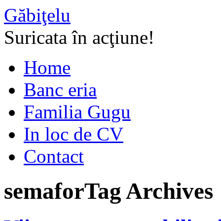
Găbiţelu
Suricata în acţiune!
Home
Banc eria
Familia Gugu
In loc de CV
Contact
semafor
Tag Archives