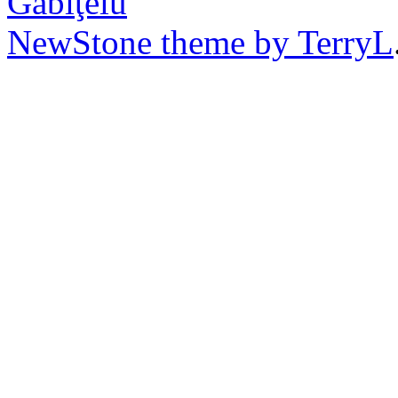
Găbiţelu
NewStone theme by TerryL