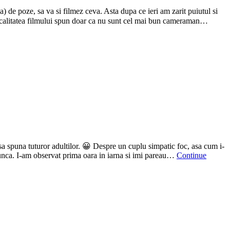
 de poze, sa va si filmez ceva. Asta dupa ce ieri am zarit puiutul si
e calitatea filmului spun doar ca nu sunt cel mai bun cameraman…
sa spuna tuturor adultilor. 😀 Despre un cuplu simpatic foc, asa cum i-
munca. I-am observat prima oara in iarna si imi pareau…
Continue