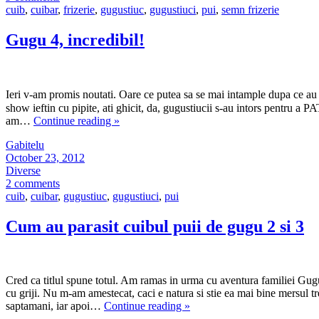
cuib
,
cuibar
,
frizerie
,
gugustiuc
,
gugustiuci
,
pui
,
semn frizerie
Gugu 4, incredibil!
Ieri v-am promis noutati. Oare ce putea sa se mai intample dupa ce au pl
show ieftin cu pipite, ati ghicit, da, gugustiucii s-au intors pentru 
am…
Continue reading
»
Gabitelu
October 23, 2012
Diverse
2 comments
cuib
,
cuibar
,
gugustiuc
,
gugustiuci
,
pui
Cum au parasit cuibul puii de gugu 2 si 3
Cred ca titlul spune totul. Am ramas in urma cu aventura familiei Gug
cu griji. Nu m-am amestecat, caci e natura si stie ea mai bine mersul t
saptamani, iar apoi…
Continue reading
»