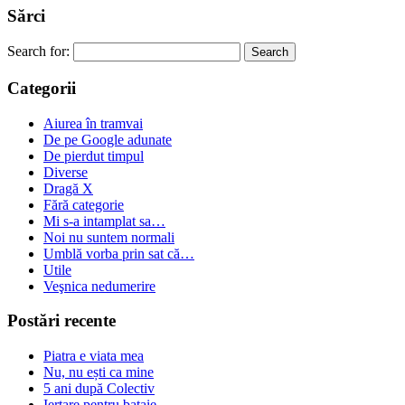
Sărci
Search for:
Categorii
Aiurea în tramvai
De pe Google adunate
De pierdut timpul
Diverse
Dragă X
Fără categorie
Mi s-a intamplat sa…
Noi nu suntem normali
Umblă vorba prin sat că…
Utile
Veşnica nedumerire
Postări recente
Piatra e viata mea
Nu, nu ești ca mine
5 ani după Colectiv
Iertare pentru bataie