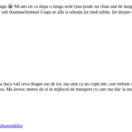
gu 😀 Mi-am zis ca dupa o lunga serie (sau poate nu chiar atat de lunga)
a sub doamna/domnul Gugu se afla si odrasla lor mult iubita. Iar despr
a daca vad ceva dragut rau de tot, ma simt ca un copil mic care trebuie 
vara. Ma lovesc mereu de ei in mijlocul de transport cu care ma duc la 
ndragostitilor