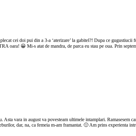
ecat cei doi pui din a 3-a ‘aterizare’ la gabitel?! Dupa ce gugustiucii f
a PATRA oara! 😀 Mi-s atat de mandra, de parca eu stau pe oua. Prin septe
u. Asta vara in august va povesteam ultimele intamplari. Ramasesem cand
reburilor, dar, na, ca femeia m-am framantat. 🙂 Am prins experienta intr