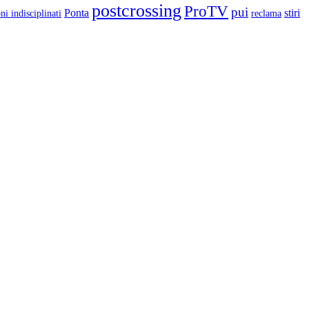
postcrossing
ProTV
pui
Ponta
stiri
ni indisciplinati
reclama