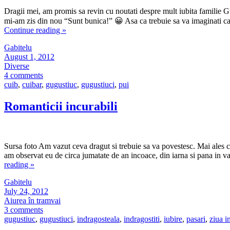
Dragii mei, am promis sa revin cu noutati despre mult iubita familie Gu
mi-am zis din nou “Sunt bunica!” 😀 Asa ca trebuie sa va imaginati c
Continue reading
»
Gabitelu
August 1, 2012
Diverse
4 comments
cuib
,
cuibar
,
gugustiuc
,
gugustiuci
,
pui
Romanticii incurabili
Sursa foto Am vazut ceva dragut si trebuie sa va povestesc. Mai ales c
am observat eu de circa jumatate de an incoace, din iarna si pana in 
reading
»
Gabitelu
July 24, 2012
Aiurea în tramvai
3 comments
gugustiuc
,
gugustiuci
,
indragosteala
,
indragostiti
,
iubire
,
pasari
,
ziua i