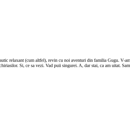
nautic relaxant (cum altfel), revin cu noi aventuri din familia Gugu. V-a
hiriasilor. Si, ce sa vezi. Vad puii singurei. A, dar stai, ca am uitat. 