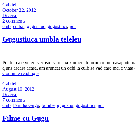
Gabitelu
October 22, 2012
Diverse
2 comments
cuib
,
cuibar
,
gugustiuc
,
gugustiuci
,
pui
Gugustiuca umbla teleleu
Pentru ca e vineri si vreau sa relaxez umerii tuturor cu un masaj inter
ajuns aseara acasa, am aruncat un ochi la cuib sa vad care mai e viata c
Continue reading
»
Gabitelu
August 10, 2012
Diverse
7 comments
cuib
,
Familia Gugu
,
familie
,
gugustiu
,
gugustiuci
,
pui
Filme cu Gugu