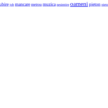
oameni
ubire
mancare
muzica
pieton
metrou
job
nesimtire
pieto