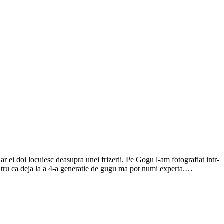
ar ei doi locuiesc deasupra unei frizerii. Pe Gogu l-am fotografiat intr-
ntru ca deja la a 4-a generatie de gugu ma pot numi experta.…