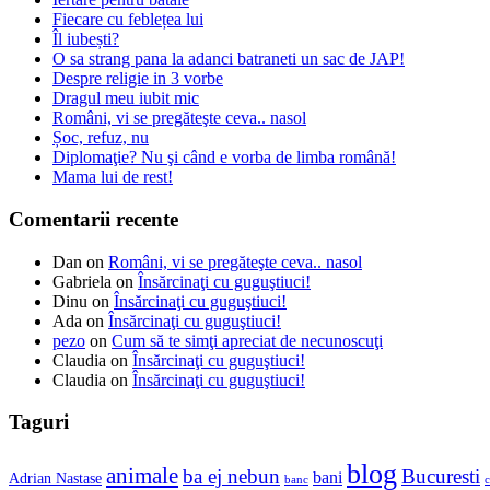
Fiecare cu feblețea lui
Îl iubești?
O sa strang pana la adanci batraneti un sac de JAP!
Despre religie in 3 vorbe
Dragul meu iubit mic
Români, vi se pregăteşte ceva.. nasol
Șoc, refuz, nu
Diplomaţie? Nu şi când e vorba de limba română!
Mama lui de rest!
Comentarii recente
Dan
on
Români, vi se pregăteşte ceva.. nasol
Gabriela
on
Însărcinaţi cu guguştiuci!
Dinu
on
Însărcinaţi cu guguştiuci!
Ada
on
Însărcinaţi cu guguştiuci!
pezo
on
Cum să te simţi apreciat de necunoscuţi
Claudia
on
Însărcinaţi cu guguştiuci!
Claudia
on
Însărcinaţi cu guguştiuci!
Taguri
blog
animale
ba ej nebun
Bucuresti
bani
Adrian Nastase
banc
c