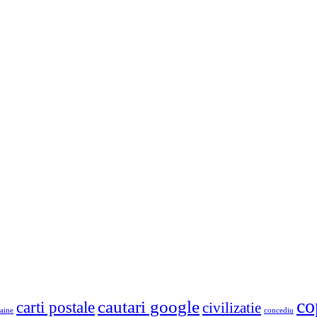
co
cautari google
carti postale
civilizatie
aine
concediu