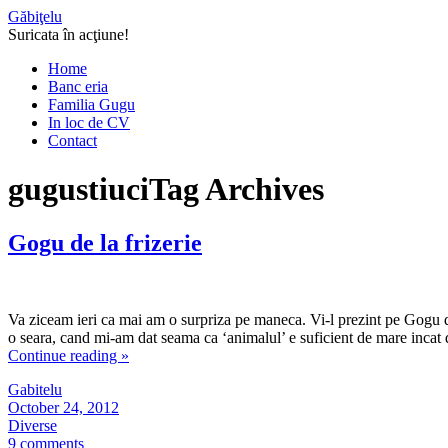
Găbiţelu
Suricata în acţiune!
Home
Banc eria
Familia Gugu
In loc de CV
Contact
gugustiuci
Tag Archives
Gogu de la frizerie
Va ziceam ieri ca mai am o surpriza pe maneca. Vi-l prezint pe Gogu de l
o seara, cand mi-am dat seama ca ‘animalul’ e suficient de mare incat
Continue reading
»
Gabitelu
October 24, 2012
Diverse
9 comments