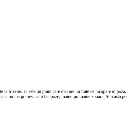
a frizerie. El este un puiut care mai are un frate ce nu apare in poza, i
 daca nu ma grabesc sa ii fac poze, maine-poimaine zboara. Stiu asta pe