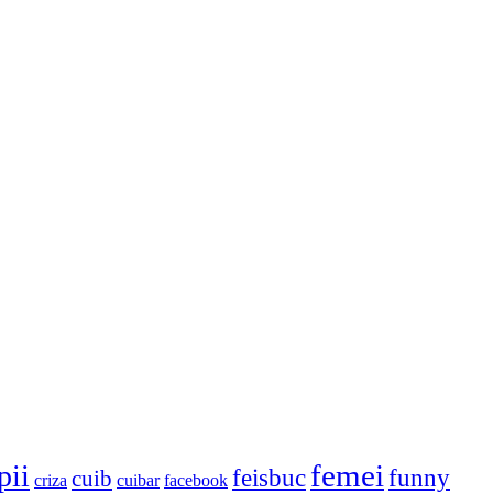
femei
pii
feisbuc
funny
cuib
criza
cuibar
facebook