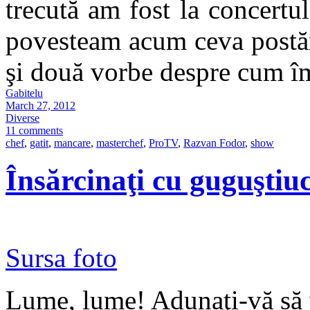
trecută am fost la concertu
povesteam acum ceva postări
şi două vorbe despre cum î
Gabitelu
March 27, 2012
Diverse
11 comments
chef
,
gatit
,
mancare
,
masterchef
,
ProTV
,
Razvan Fodor
,
show
Însărcinaţi cu guguştiuc
Sursa foto
Lume, lume! Adunaţi-vă să