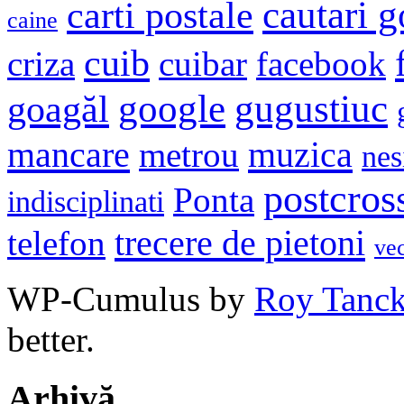
cautari 
carti postale
caine
cuib
criza
cuibar
facebook
google
gugustiuc
goagăl
mancare
muzica
metrou
nes
postcros
Ponta
indisciplinati
trecere de pietoni
telefon
ve
WP-Cumulus by
Roy Tanc
better.
Arhivă