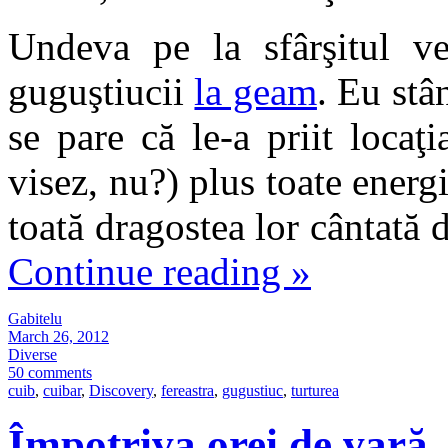
Undeva pe la sfârşitul v
guguştiucii
la geam
. Eu stâ
se pare că le-a priit locaţ
visez, nu?) plus toate energi
toată dragostea lor cântată 
Continue reading
»
Gabitelu
March 26, 2012
Diverse
50 comments
cuib
,
cuibar
,
Discovery
,
fereastra
,
gugustiuc
,
turturea
Împotriva orei de vară.