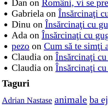
Dan
on
Români, vi se pre
Gabriela
on
Însărcinaţi c
Dinu
on
Însărcinaţi cu g
Ada
on
Însărcinaţi cu gu
pezo
on
Cum să te simţi 
Claudia
on
Însărcinaţi cu
Claudia
on
Însărcinaţi cu
Taguri
animale
ba e
Adrian Nastase