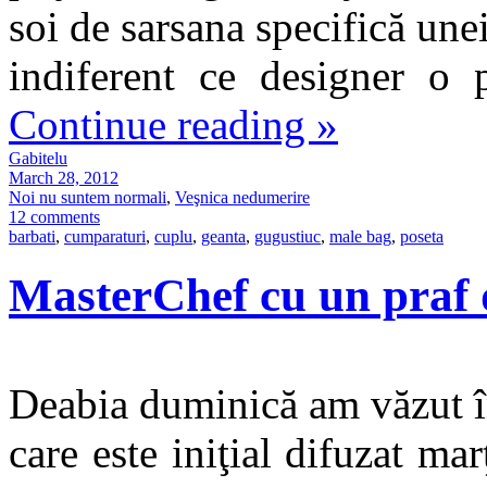
soi de sarsana specifică unei
indiferent ce designer o 
Continue reading
»
Gabitelu
March 28, 2012
Noi nu suntem normali
,
Veşnica nedumerire
12 comments
barbati
,
cumparaturi
,
cuplu
,
geanta
,
gugustiuc
,
male bag
,
poseta
MasterChef cu un praf 
Deabia duminică am văzut î
care este iniţial difuzat ma