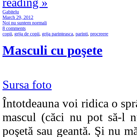
reading
»
Gabitelu
March 29, 2012
Noi nu suntem normali
8 comments
copii
,
grija de copii
,
grija parinteasca
,
parinti
,
procreere
Masculi cu poşete
Sursa foto
Întotdeauna voi ridica o sp
mascul (căci nu pot să-l 
poşetă sau geantă. Şi nu mă