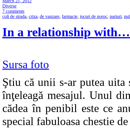
March 21, 2012
Diverse
7 comments
colt de strada
,
criza
,
de vanzare
,
farmacie
,
jocuri de noroc
,
pariuri
,
pul
In a relationship with…
Sursa foto
Ştiu că unii s-ar putea uita
înţeleagă mesajul. Unul din
cădea în penibil este ce a
special fabuloasa chestie de 