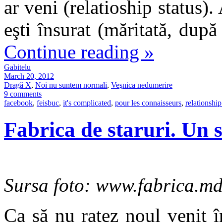
ar veni (relatioship status).
eşti însurat (măritată, după
Continue reading
»
Gabitelu
March 20, 2012
Dragă X
,
Noi nu suntem normali
,
Veşnica nedumerire
9 comments
facebook
,
feisbuc
,
it's complicated
,
pour les connaisseurs
,
relationship
Fabrica de staruri. Un 
Sursa foto: www.fabrica.m
Ca să nu ratez noul venit î