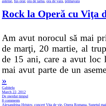
astenie
,
fus orar
,
ora de iarna
,
ora de vara
,
primavara
Rock la Operă cu Viţa d
Am avut norocul să mai pri
de marţi, 20 martie, al tru
de 15 ani, care a avut lo
mai avut parte de un aseme
»
Gabitelu
March 22, 2012
De pierdut timpul
8 comments
Alexandrina Hristov
,
concert Vita de vie
,
Opera Romana
,
Sunetul mai