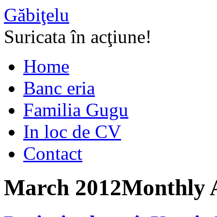
Găbiţelu
Suricata în acţiune!
Home
Banc eria
Familia Gugu
In loc de CV
Contact
March 2012
Monthly 