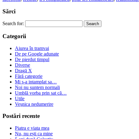
Sărci
Search for:
Categorii
Aiurea în tramvai
De pe Google adunate
De pierdut timpul
Diverse
Dragă X
Fără categorie
Mi s-a intamplat sa…
Noi nu suntem normali
Umblă vorba prin sat că…
Utile
Veşnica nedumerire
Postări recente
Piatra e viata mea
Nu, nu ești ca mine