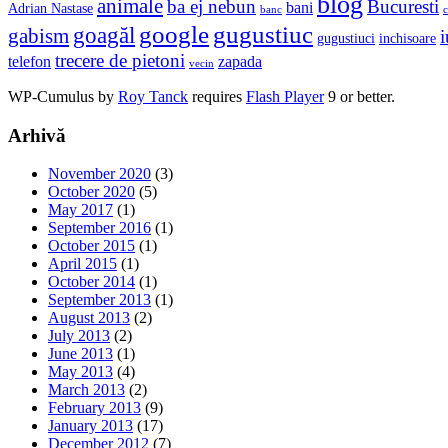
blog
animale
ba ej nebun
Bucuresti
bani
Adrian Nastase
banc
c
google
gugustiuc
goagăl
gabism
i
gugustiuci
inchisoare
trecere de pietoni
telefon
zapada
vecin
WP-Cumulus by
Roy Tanck
requires
Flash Player
9 or better.
Arhivă
November 2020
(3)
October 2020
(5)
May 2017
(1)
September 2016
(1)
October 2015
(1)
April 2015
(1)
October 2014
(1)
September 2013
(1)
August 2013
(2)
July 2013
(2)
June 2013
(1)
May 2013
(4)
March 2013
(2)
February 2013
(9)
January 2013
(17)
December 2012
(7)