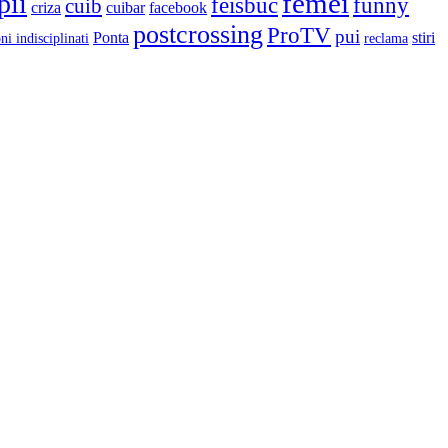
femei
pii
feisbuc
funny
cuib
criza
cuibar
facebook
postcrossing
ProTV
pui
Ponta
stiri
ni indisciplinati
reclama