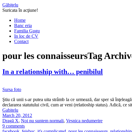
Găbiţelu
Suricata în acţiune!
Home
Banc eria
Familia Gugu
In loc de CV
Contact
pour les connaisseurs
Tag Archiv
In a relationship with… penibilul
Sursa foto
Ştiu că unii s-ar putea uita strâmb la ce urmează, dar sper să înţeleag
declararea statutului civil, cum ar veni (relatioship status). Adică, ce s
Gabitelu
March 20, 2012
Dragă X
,
Noi nu suntem normali
,
Veşnica nedumerire
9 comments
facebook
,
feisbuc
,
it's complicated
,
pour les connaisseurs
,
relationship