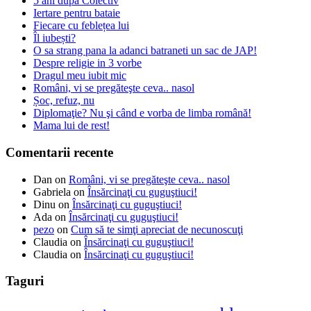
5 ani după Colectiv
Iertare pentru bataie
Fiecare cu feblețea lui
Îl iubești?
O sa strang pana la adanci batraneti un sac de JAP!
Despre religie in 3 vorbe
Dragul meu iubit mic
Români, vi se pregăteşte ceva.. nasol
Șoc, refuz, nu
Diplomaţie? Nu şi când e vorba de limba română!
Mama lui de rest!
Comentarii recente
Dan
on
Români, vi se pregăteşte ceva.. nasol
Gabriela
on
Însărcinaţi cu guguştiuci!
Dinu
on
Însărcinaţi cu guguştiuci!
Ada
on
Însărcinaţi cu guguştiuci!
pezo
on
Cum să te simţi apreciat de necunoscuţi
Claudia
on
Însărcinaţi cu guguştiuci!
Claudia
on
Însărcinaţi cu guguştiuci!
Taguri