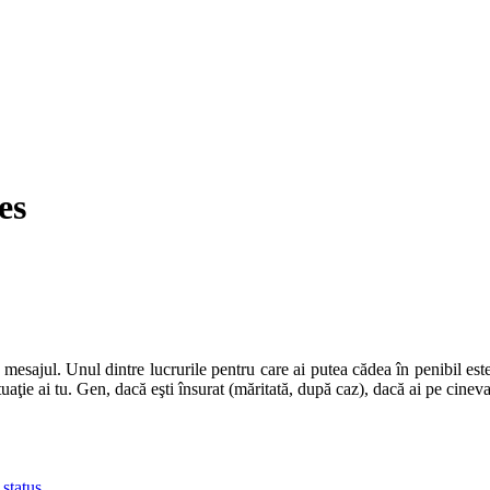
es
ă mesajul. Unul dintre lucrurile pentru care ai putea cădea în penibil e
ituaţie ai tu. Gen, dacă eşti însurat (măritată, după caz), dacă ai pe cinev
 status