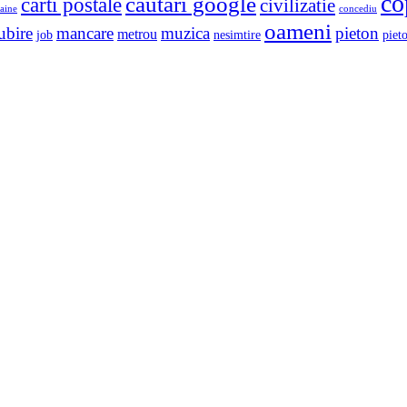
co
cautari google
carti postale
civilizatie
aine
concediu
oameni
ubire
mancare
muzica
pieton
metrou
job
nesimtire
pieto