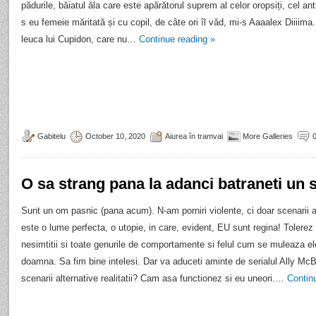
pădurile, băiatul ăla care este apărătorul suprem al celor oropsiți, cel ant
s eu femeie măritată și cu copil, de câte ori îl văd, mi-s Aaaalex Diiiima
leuca lui Cupidon, care nu…
Continue reading
»
Gabitelu
October 10, 2020
Aiurea în tramvai
More Galleries
O sa strang pana la adanci batraneti un 
Sunt un om pasnic (pana acum). N-am porniri violente, ci doar scenarii a
este o lume perfecta, o utopie, in care, evident, EU sunt regina! Tolerez si
nesimtitii si toate genurile de comportamente si felul cum se muleaza e
doamna. Sa fim bine intelesi. Dar va aduceti aminte de serialul Ally McBe
scenarii alternative realitatii? Cam asa functionez si eu uneori.…
Contin