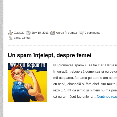
Gabitelu
July 10, 2013
Aiurea în tramvai
0 comments
banc
,
bancuri
Un spam înţelept, despre femei
Nu promovez spam-ul, să fie clar. Dar la 
în ogradă, trebuie să comentez şi eu ceva.
mă acaparează starea pe care o am acum.
cu nervi, oboseală şi fără chef. Am multe 
rezolv. Simt că nimic şi nimeni nu mă poat
că nu am făcut lucrurile la…
Continue rea