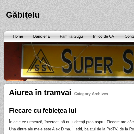
Găbiţelu
Home
Banc eria
Familia Gugu
In loc de CV
Cont
Aiurea în tramvai
Category Archives
Fiecare cu feblețea lui
În cele ce urmează, încercați să nu judecați prea aspru. Fiecare are cât
Una dintre ale mele este Alex Dima. Îl știți, băiatul de la ProTV, de la R