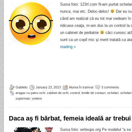
Sursa foto: 123rf.com N-am purtat ochelar
nunca, mai etc. Deloc-deloc!
Dar eu sun
când am realizat că eu tot mai vedeam în 
ridicase ceaţa, m-am dus la un control la o
un cabinet de pediatrie
căci cunosc atâ
sunt ca un copil mic şi merit tratată ca a
reading
»
Gabitelu
January 23, 2013
Aiurea în tramvai
3 comments
aragaz cu patru ochi
,
cabinet de ochi
,
control
,
lentile de contact
,
ochelari
,
ochelari
superman
,
vedere
Daca aş fi bărbat, femeia ideală ar trebui
Sursa foto: writeups.org Pe modelul “a se 