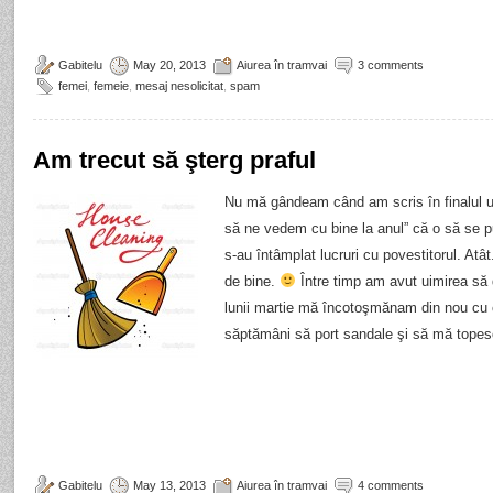
Gabitelu
May 20, 2013
Aiurea în tramvai
3 comments
femei
,
femeie
,
mesaj nesolicitat
,
spam
Am trecut să şterg praful
Nu mă gândeam când am scris în finalul ult
să ne vedem cu bine la anul” că o să se pu
s-au întâmplat lucruri cu povestitorul. Atâ
de bine.
Între timp am avut uimirea să 
lunii martie mă încotoşmănam din nou cu 
săptămâni să port sandale şi să mă tope
Gabitelu
May 13, 2013
Aiurea în tramvai
4 comments