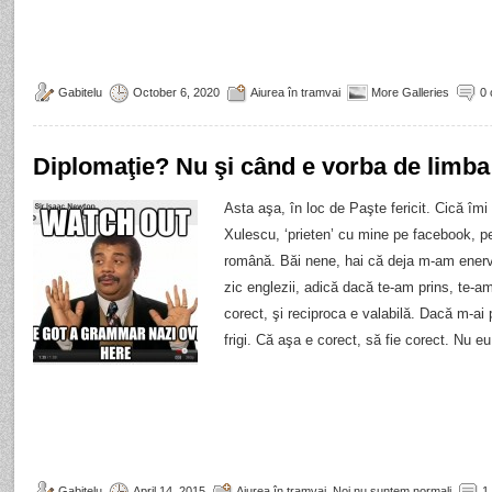
Gabitelu
October 6, 2020
Aiurea în tramvai
More Galleries
0
Diplomaţie? Nu şi când e vorba de limb
Asta aşa, în loc de Paşte fericit. Cică îmi
Xulescu, ‘prieten’ cu mine pe facebook, pe
română. Băi nene, hai că deja m-am ener
zic englezii, adică dacă te-am prins, te-am 
corect, şi reciproca e valabilă. Dacă m-ai
frigi. Că aşa e corect, să fie corect. Nu 
Gabitelu
April 14, 2015
Aiurea în tramvai
,
Noi nu suntem normali
1