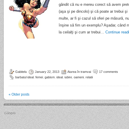
gândit că nu e mereu corect să avem pretenţi
(aşa şi pe dincolo) şi că poate ar trebui ş
multe, ar fi şi cazul să oferi pe măsură, 
înşine să fim un exemplu? Aşadar, când 
la ceilalţi şi cum ar trebui…
Continue rea
Gabitelu
January 22, 2013
Aiurea în tramvai
17 comments
barbatul ideal
,
femei
,
gabism
,
ideal
,
iubire
,
oameni
,
relatii
«
Older posts
Găbiţelu