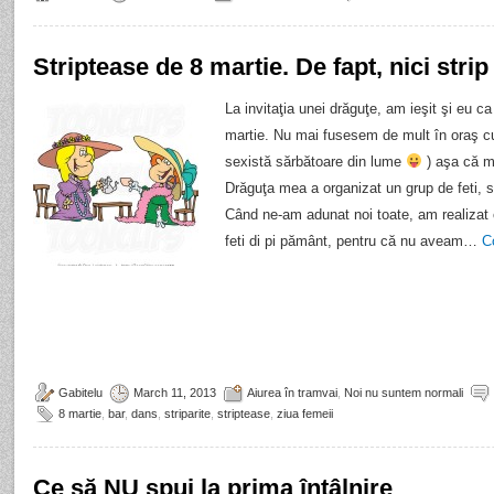
Striptease de 8 martie. De fapt, nici strip 
La invitaţia unei drăguţe, am ieşit şi eu ca 
martie. Nu mai fusesem de mult în oraş cu
sexistă sărbătoare din lume
) aşa că m
Drăguţa mea a organizat un grup de feti, 
Când ne-am adunat noi toate, am realizat
feti di pi pământ, pentru că nu aveam…
C
Gabitelu
March 11, 2013
Aiurea în tramvai
,
Noi nu suntem normali
8 martie
,
bar
,
dans
,
striparite
,
striptease
,
ziua femeii
Ce să NU spui la prima întâlnire