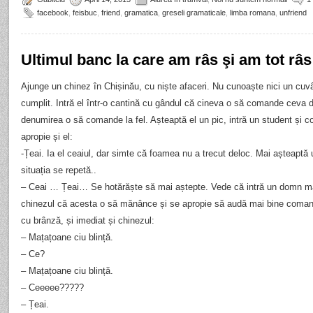
facebook
,
feisbuc
,
friend
,
gramatica
,
greseli gramaticale
,
limba romana
,
unfriend
Ultimul banc la care am râs şi am tot râs 
Ajunge un chinez în Chișinău, cu niște afaceri. Nu cunoaște nici un cuv
cumplit. Intră el într-o cantină cu gândul că cineva o să comande ceva 
denumirea o să comande la fel. Așteaptă el un pic, intră un student și 
apropie și el:
-Țeai. Ia el ceaiul, dar simte că foamea nu a trecut deloc. Mai așteaptă u
situația se repetă..
– Ceai … Țeai… Se hotărăște să mai aștepte. Vede că intră un domn ma
chinezul că acesta o să mănânce și se apropie să audă mai bine co
cu brânză, și imediat și chinezul:
– Mațațoane ciu blință.
– Ce?
– Mațațoane ciu blință.
– Ceeeee?????
– Țeai.