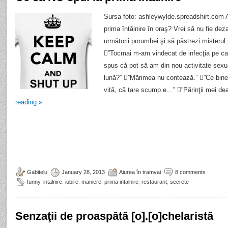
Sursa foto: ashleywylde.spreadshirt.com Ai 
prima întâlnire în oraş? Vrei să nu fie dez
următorii porumbei şi să păstrezi misterul 
”Tocmai m-am vindecat de infecţia pe car
spus că pot să am din nou activitate sexua
lună?” ”Mărimea nu contează.” ”Ce bin
vită, că tare scump e…” ”Părinţii mei d
reading
»
Gabitelu
January 28, 2013
Aiurea în tramvai
8 comments
funny
,
intalnire
,
iubire
,
maniere
,
prima intalnire
,
restaurant
,
secrete
Senzaţii de proaspătă [o].[o]chelaristă