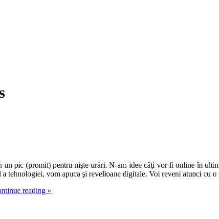
s
in un pic (promit) pentru nişte urări. N-am idee câţi vor fi online în ulti
l a tehnologiei, vom apuca şi revelioane digitale. Voi reveni atunci cu 
ntinue reading
»