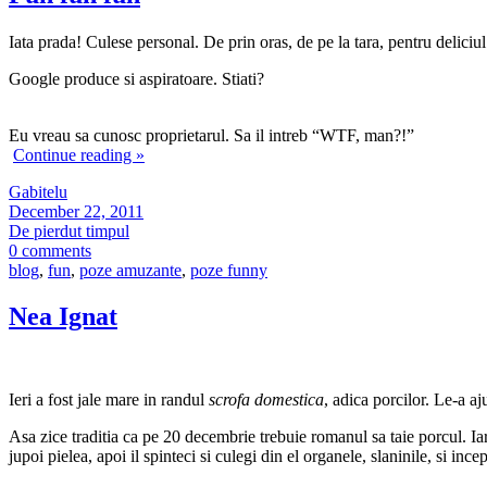
Iata prada! Culese personal. De prin oras, de pe la tara, pentru deliciul
Google produce si aspiratoare. Stiati?
Eu vreau sa cunosc proprietarul. Sa il intreb “WTF, man?!”
Continue reading
»
Gabitelu
December 22, 2011
De pierdut timpul
0 comments
blog
,
fun
,
poze amuzante
,
poze funny
Nea Ignat
Ieri a fost jale mare in randul
scrofa domestica
, adica porcilor. Le-a aj
Asa zice traditia ca pe 20 decembrie trebuie romanul sa taie porcul. Iar 
jupoi pielea, apoi il spinteci si culegi din el organele, slaninile, si ince