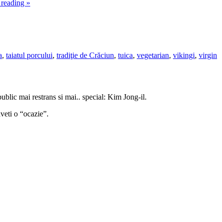
 reading
»
a
,
taiatul porcului
,
tradiţie de Crăciun
,
tuica
,
vegetarian
,
vikingi
,
virgin
ublic mai restrans si mai.. special: Kim Jong-il.
aveti o “ocazie”.