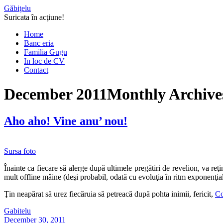
Găbiţelu
Suricata în acţiune!
Home
Banc eria
Familia Gugu
In loc de CV
Contact
December 2011
Monthly Archive
Aho aho! Vine anu’ nou!
Sursa foto
Înainte ca fiecare să alerge după ultimele pregătiri de revelion, va reţ
mult offline mâine (deşi probabil, odată cu evoluţia în ritm exponenţia
Ţin neapărat să urez fiecăruia să petreacă după pohta inimii, fericit,
Co
Gabitelu
December 30, 2011