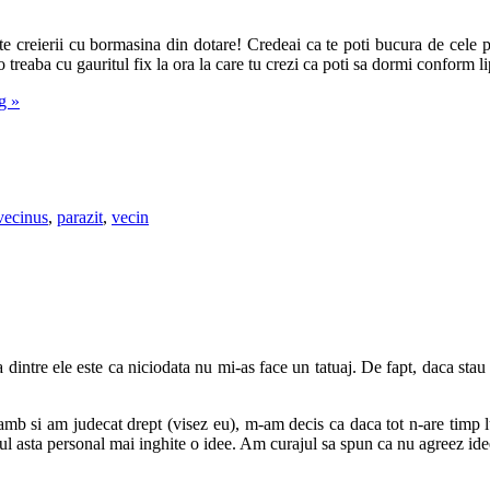
leste creierii cu bormasina din dotare! Credeai ca te poti bucura de cel
o treaba cu gauritul fix la ora la care tu crezi ca poti sa dormi conform 
ng
»
ecinus
,
parazit
,
vecin
dintre ele este ca niciodata nu mi-as face un tatuaj. De fapt, daca stau 
mb si am judecat drept (visez eu), m-am decis ca daca tot n-are timp l
logul asta personal mai inghite o idee. Am curajul sa spun ca nu agreez id