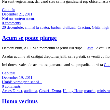
Nu sunt vegetariana, dar cand stau sa ma gandesc si rup obiceiul asta di
Gabitelu
December 21, 2011
Noi nu suntem normali
0 comments
20 decembrie
,
animal la abator
,
barbar
,
civilizati
,
Craciun
,
Ghita
,
high
Acum se poate plange
Oameni buni, ACUM e momentul sa jeliti! Nu dupa…
asta
.. Aveti 2 
Asadar acum v-ati castigat dreptul sa jeliti, sa regretati, sa veniti cu 
Imi doresc valva de acum o saptamana cand s-a prapadit… artista
Con
Gabitelu
December 19, 2011
Umblă vorba prin sat că...
0 comments
Acces Direct
,
audienta
,
Cesaria Evora
,
Happy Hour
,
manele
,
ministru
Homo vecinus