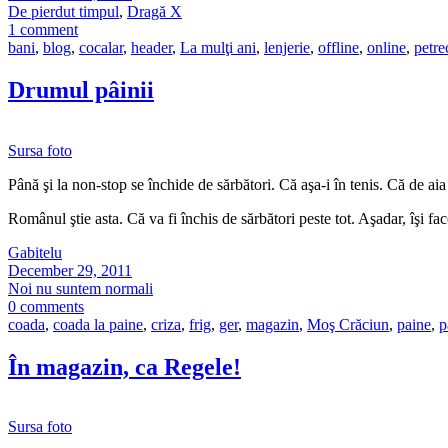
De pierdut timpul
,
Dragă X
1 comment
bani
,
blog
,
cocalar
,
header
,
La mulţi ani
,
lenjerie
,
offline
,
online
,
petre
Drumul pâinii
Sursa foto
Până şi la non-stop se închide de sărbători. Că aşa-i în tenis. Că de ai
Românul ştie asta. Că va fi închis de sărbători peste tot. Aşadar, îşi f
Gabitelu
December 29, 2011
Noi nu suntem normali
0 comments
coada
,
coada la paine
,
criza
,
frig
,
ger
,
magazin
,
Moş Crăciun
,
paine
,
p
În magazin, ca Regele!
Sursa foto