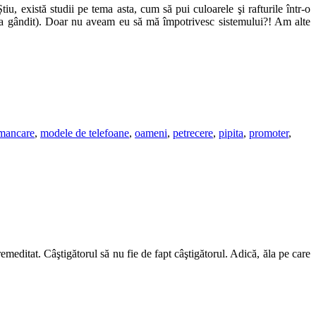
u, există studii pe tema asta, cum să pui culoarele şi rafturile într-o
 s-a gândit). Doar nu aveam eu să mă împotrivesc sistemului?! Am alte
mancare
,
modele de telefoane
,
oameni
,
petrecere
,
pipita
,
promoter
,
itat. Câştigătorul să nu fie de fapt câştigătorul. Adică, ăla pe care