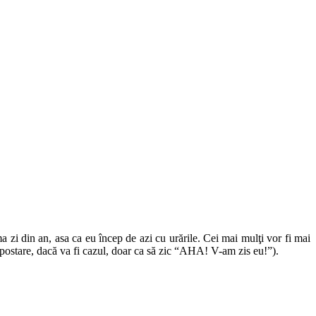
ma zi din an, asa ca eu încep de azi cu urările. Cei mai mulţi vor fi mai
o postare, dacă va fi cazul, doar ca să zic “AHA! V-am zis eu!”).