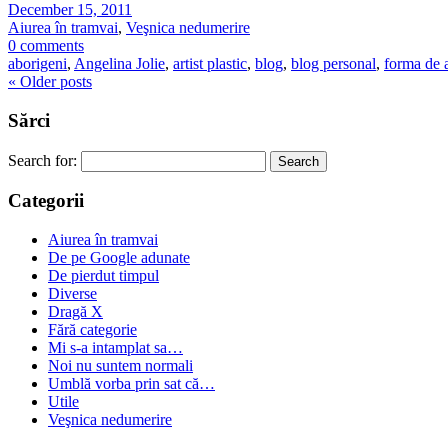
December 15, 2011
Aiurea în tramvai
,
Veşnica nedumerire
0 comments
aborigeni
,
Angelina Jolie
,
artist plastic
,
blog
,
blog personal
,
forma de a
«
Older posts
Sărci
Search for:
Categorii
Aiurea în tramvai
De pe Google adunate
De pierdut timpul
Diverse
Dragă X
Fără categorie
Mi s-a intamplat sa…
Noi nu suntem normali
Umblă vorba prin sat că…
Utile
Veşnica nedumerire