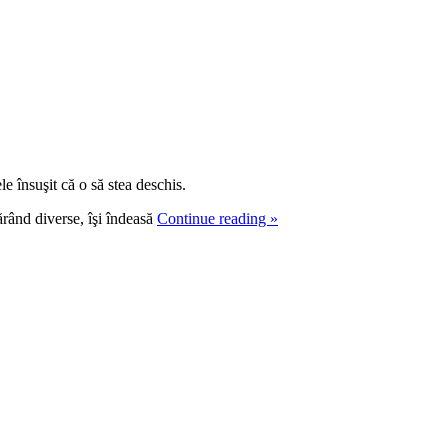
e însuşit că o să stea deschis.
ărând diverse, îşi îndeasă
Continue reading
»