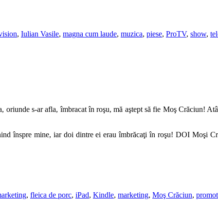
vision
,
Iulian Vasile
,
magna cum laude
,
muzica
,
piese
,
ProTV
,
show
,
te
va, oriunde s-ar afla, îmbracat în roşu, mă aştept să fie Moş Crăciun! A
ind înspre mine, iar doi dintre ei erau îmbrăcaţi în roşu! DOI Moşi 
marketing
,
fleica de porc
,
iPad
,
Kindle
,
marketing
,
Moş Crăciun
,
promot