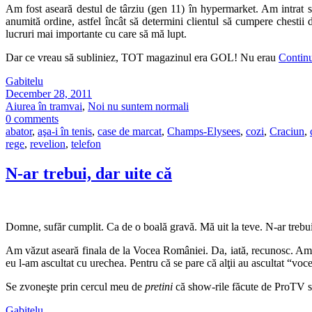
Am fost aseară destul de târziu (gen 11) în hypermarket. Am intrat să 
anumită ordine, astfel încât să determini clientul să cumpere chesti
lucruri mai importante cu care să mă lupt.
Dar ce vreau să subliniez, TOT magazinul era GOL! Nu erau
Contin
Gabitelu
December 28, 2011
Aiurea în tramvai
,
Noi nu suntem normali
0 comments
abator
,
aşa-i în tenis
,
case de marcat
,
Champs-Elysees
,
cozi
,
Craciun
,
rege
,
revelion
,
telefon
N-ar trebui, dar uite că
Domne, sufăr cumplit. Ca de o boală gravă. Mă uit la teve. N-ar trebui.
Am văzut aseară finala de la Vocea României. Da, iată, recunosc. Am 
eu l-am ascultat cu urechea. Pentru că se pare că alţii au ascultat “voc
Se zvoneşte prin cercul meu de
pretini
că show-rile făcute de ProTV s
Gabitelu