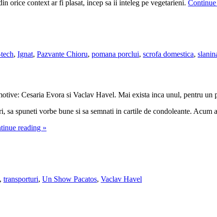
n orice context ar fi plasat, incep sa ii inteleg pe vegetarieni.
Continue
-tech
,
Ignat
,
Pazvante Chioru
,
pomana porclui
,
scrofa domestica
,
slanin
motive: Cesaria Evora si Vaclav Havel. Mai exista inca unul, pentru un p
flori, sa spuneti vorbe bune si sa semnati in cartile de condoleante. Acum 
tinue reading
»
,
transporturi
,
Un Show Pacatos
,
Vaclav Havel