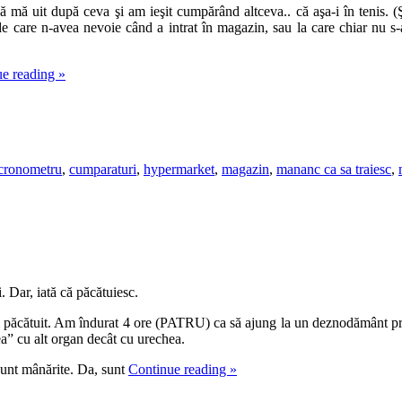
mă uit după ceva şi am ieşit cumpărând altceva.. că aşa-i în tenis. (Şti
i de care n-avea nevoie când a intrat în magazin, sau la care chiar nu
ue reading
»
cronometru
,
cumparaturi
,
hypermarket
,
magazin
,
mananc ca sa traiesc
,
 Dar, iată că păcătuiesc.
păcătuit. Am îndurat 4 ore (PATRU) ca să ajung la un deznodământ premed
ea” cu alt organ decât cu urechea.
unt mânărite. Da, sunt
Continue reading
»