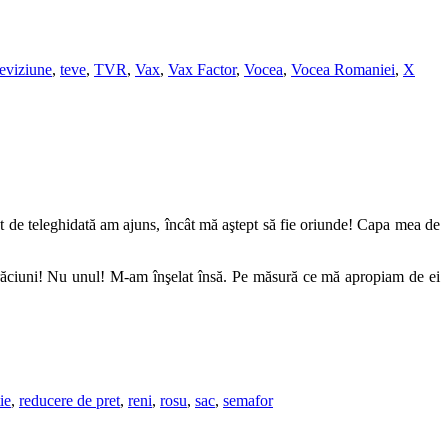
leviziune
,
teve
,
TVR
,
Vax
,
Vax Factor
,
Vocea
,
Vocea Romaniei
,
X
tât de teleghidată am ajuns, încât mă aştept să fie oriunde! Capa mea de
Crăciuni! Nu unul! M-am înşelat însă. Pe măsură ce mă apropiam de ei
ie
,
reducere de pret
,
reni
,
rosu
,
sac
,
semafor