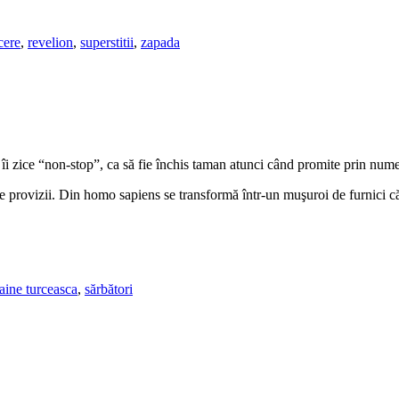
cere
,
revelion
,
superstitii
,
zapada
a îi zice “non-stop”, ca să fie închis taman atunci când promite prin numel
ace provizii. Din homo sapiens se transformă într-un muşuroi de furnici c
aine turceasca
,
sărbători