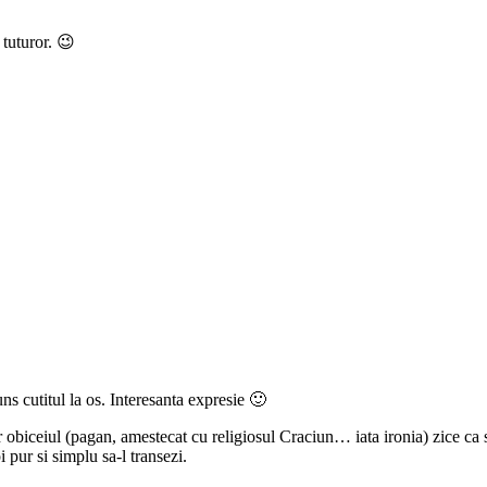
 tuturor. 😉
uns cutitul la os. Interesanta expresie 🙂
obiceiul (pagan, amestecat cu religiosul Craciun… iata ironia) zice ca se f
pi pur si simplu sa-l transezi.