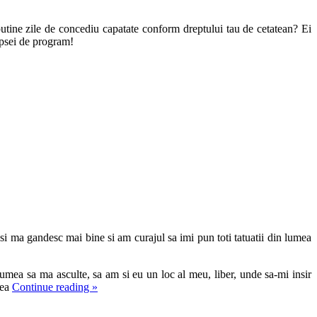
e putine zile de concediu capatate conform dreptului tau de cetatean? Ei
lipsei de program!
si ma gandesc mai bine si am curajul sa imi pun toti tatuatii din lumea
umea sa ma asculte, sa am si eu un loc al meu, liber, unde sa-mi insir
eea
Continue reading
»