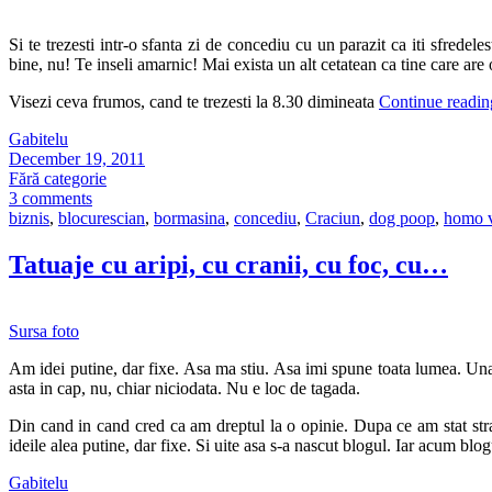
Si te trezesti intr-o sfanta zi de concediu cu un parazit ca iti sfrede
bine, nu! Te inseli amarnic! Mai exista un alt cetatean ca tine care are 
Visezi ceva frumos, cand te trezesti la 8.30 dimineata
Continue readi
Gabitelu
December 19, 2011
Fără categorie
3 comments
biznis
,
blocurescian
,
bormasina
,
concediu
,
Craciun
,
dog poop
,
homo v
Tatuaje cu aripi, cu cranii, cu foc, cu…
Sursa foto
Am idei putine, dar fixe. Asa ma stiu. Asa imi spune toata lumea. Una 
asta in cap, nu, chiar niciodata. Nu e loc de tagada.
Din cand in cand cred ca am dreptul la o opinie. Dupa ce am stat stra
ideile alea putine, dar fixe. Si uite asa s-a nascut blogul. Iar acum b
Gabitelu