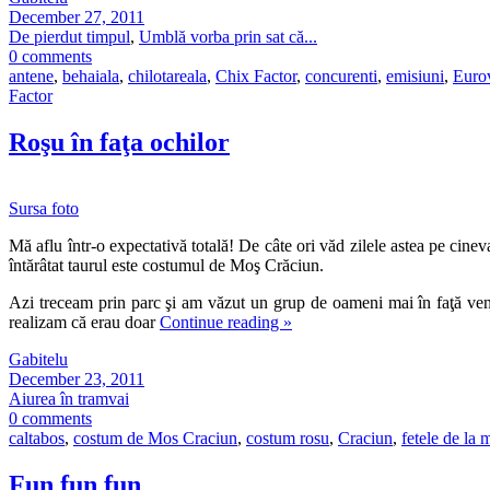
December 27, 2011
De pierdut timpul
,
Umblă vorba prin sat că...
0 comments
antene
,
behaiala
,
chilotareala
,
Chix Factor
,
concurenti
,
emisiuni
,
Euro
Factor
Roşu în faţa ochilor
Sursa foto
Mă aflu într-o expectativă totală! De câte ori văd zilele astea pe cine
întărâtat taurul este costumul de Moş Crăciun.
Azi treceam prin parc şi am văzut un grup de oameni mai în faţă ven
realizam că erau doar
Continue reading
»
Gabitelu
December 23, 2011
Aiurea în tramvai
0 comments
caltabos
,
costum de Mos Craciun
,
costum rosu
,
Craciun
,
fetele de la 
Fun fun fun