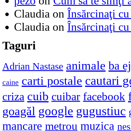
pezo
on
Cum să te simţi 
Claudia
on
Însărcinaţi cu
Claudia
on
Însărcinaţi cu
Taguri
animale
ba e
Adrian Nastase
cautari 
carti postale
caine
cuib
criza
cuibar
facebook
google
gugustiuc
goagăl
mancare
muzica
metrou
nes