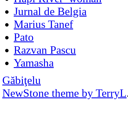
Jurnal de Belgia
Marius Tanef
Pato
Razvan Pascu
Yamasha
Găbiţelu
NewStone theme by TerryL