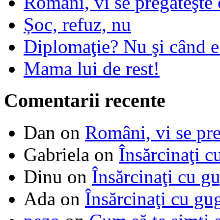
Români, vi se pregăteşte 
Șoc, refuz, nu
Diplomaţie? Nu şi când 
Mama lui de rest!
Comentarii recente
Dan
on
Români, vi se pre
Gabriela
on
Însărcinaţi c
Dinu
on
Însărcinaţi cu g
Ada
on
Însărcinaţi cu gu