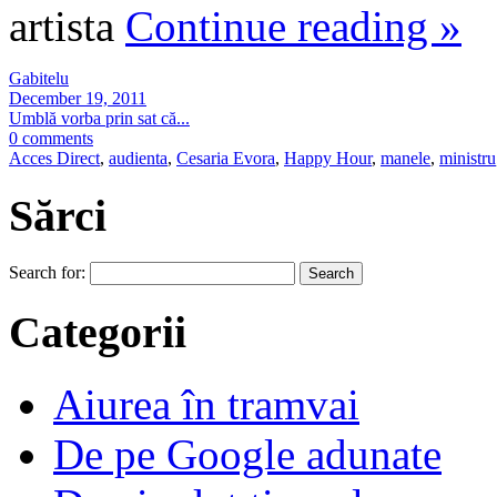
artista
Continue reading
»
Gabitelu
December 19, 2011
Umblă vorba prin sat că...
0 comments
Acces Direct
,
audienta
,
Cesaria Evora
,
Happy Hour
,
manele
,
ministru
Sărci
Search for:
Categorii
Aiurea în tramvai
De pe Google adunate