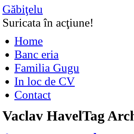
Găbiţelu
Suricata în acţiune!
Home
Banc eria
Familia Gugu
In loc de CV
Contact
Vaclav Havel
Tag Arc