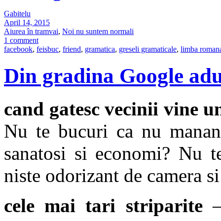
Gabitelu
April 14, 2015
Aiurea în tramvai
,
Noi nu suntem normali
1 comment
facebook
,
feisbuc
,
friend
,
gramatica
,
greseli gramaticale
,
limba roman
Din gradina Google adu
cand gatesc vecinii vine u
Nu te bucuri ca nu mananc
sanatosi si economi? Nu te
niste odorizant de camera si
cele mai tari striparite
– 