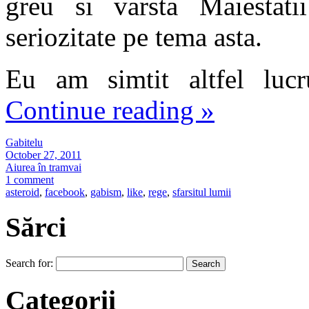
greu si varsta Maiestat
seriozitate pe tema asta.
Eu am simtit altfel lucru
Continue reading
»
Gabitelu
October 27, 2011
Aiurea în tramvai
1 comment
asteroid
,
facebook
,
gabism
,
like
,
rege
,
sfarsitul lumii
Sărci
Search for:
Categorii