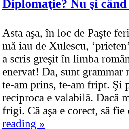
Diplomaţie? Nu şi când
Asta aşa, în loc de Paşte fer
mă iau de Xulescu, ‘prieten
a scris greşit în limba româ
enervat! Da, sunt grammar n
te-am prins, te-am fript. Şi p
reciproca e valabilă. Dacă m
frigi. Că aşa e corect, să f
reading
»