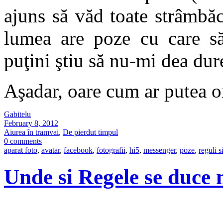
ajuns să văd toate strâmbăc
lumea are poze cu care să 
puţini ştiu să nu-mi dea dur
Aşadar, oare cum ar putea o
Gabitelu
February 8, 2012
Aiurea în tramvai
,
De pierdut timpul
0 comments
aparat foto
,
avatar
,
facebook
,
fotografii
,
hi5
,
messenger
,
poze
,
reguli 
Unde si Regele se duce 