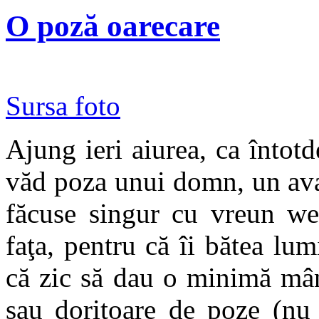
O poză oarecare
Sursa foto
Ajung ieri aiurea, ca întotd
văd poza unui domn, un avat
făcuse singur cu vreun we
faţa, pentru că îi bătea lum
că zic să dau o minimă mân
sau doritoare de poze (nu 