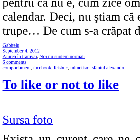
pentru că nu e, cum zice om
calendar. Deci, nu ştiam că 
trupe… De cum s-a crăpat 
Gabitelu
September 4, 2012
Aiurea în tramvai
,
Noi nu suntem normali
6 comments
comportament
,
facebook
,
feisbuc
,
mimetism
,
sfantul alexandru
To like or not to like
Sursa foto
Exista un curent care ne c