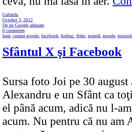
ceva, nu ma lasa in aer.
Con
Gabitelu
October 3, 2012
De pe Google adunate
0 comments
bani
,
cautari google
,
facebook
,
feisbuc
,
fetite
,
goagăl
,
google
,
gugusti
Sfântul X şi Facebook
Sursa foto Joi pe 30 august 
Alexandru e un Sfânt ca toţi
el până acum, adică nu l-am 
acum. Nu pentru că nu am Al