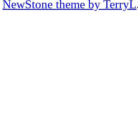
NewStone theme by TerryL