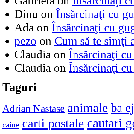
Gabriela
on
Însărcinaţi c
Dinu
on
Însărcinaţi cu g
Ada
on
Însărcinaţi cu gu
pezo
on
Cum să te simţi 
Claudia
on
Însărcinaţi cu
Claudia
on
Însărcinaţi cu
Taguri
animale
ba e
Adrian Nastase
cautari 
carti postale
caine