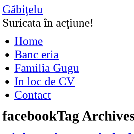
Găbiţelu
Suricata în acţiune!
Home
Banc eria
Familia Gugu
In loc de CV
Contact
facebook
Tag Archive