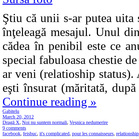
Ştiu că unii s-ar putea uita
înţeleagă mesajul. Unul din
cădea în penibil este ce a
special fabuloasa chestie de 
ar veni (relatioship status).
eşti însurat (măritată, după
Continue reading
»
Gabitelu
March 20, 2012
Dragă X
,
Noi nu suntem normali
,
Veşnica nedumerire
9 comments
facebook
,
feisbuc
,
it's complicated
,
pour les connaisseurs
,
relationship