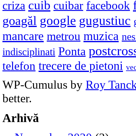
cuib
criza
cuibar
facebook
google
gugustiuc
goagăl
mancare
muzica
metrou
nes
postcros
Ponta
indisciplinati
trecere de pietoni
telefon
ve
WP-Cumulus by
Roy Tanc
better.
Arhivă