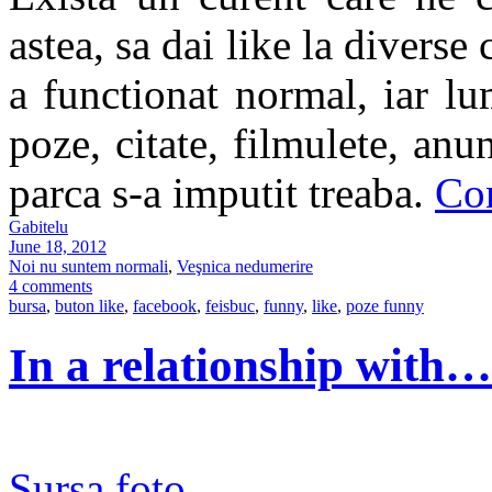
astea, sa dai like la diverse
a functionat normal, iar lu
poze, citate, filmulete, an
parca s-a imputit treaba.
Co
Gabitelu
June 18, 2012
Noi nu suntem normali
,
Veşnica nedumerire
4 comments
bursa
,
buton like
,
facebook
,
feisbuc
,
funny
,
like
,
poze funny
In a relationship with…
Sursa foto