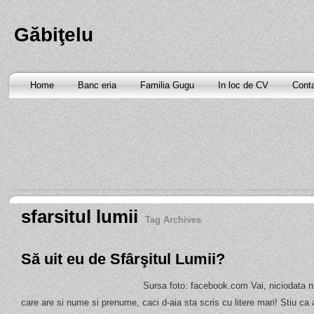
Găbiţelu
Home
Banc eria
Familia Gugu
In loc de CV
Cont
sfarsitul lumii
Tag Archives
Să uit eu de Sfârşitul Lumii?
Sursa foto: facebook.com Vai, niciodata n-
care are si nume si prenume, caci d-aia sta scris cu litere mari! Stiu ca 