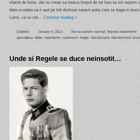
sfarsit de lume, dar nu vreau sa treaca timpul de tot fara sa imi exprim 
data si-odata sa ii aud pe toti distrusii saracii astia care se baga in bunc
Lumii, ca isi cer…
Continue reading
»
Gabitelu
January 4, 2013
Noi nu suntem normali
,
Veşnica nedumerire
apocalipsa
,
biblie
,
cataclisme
,
cutremure
,
magie
,
sfarsita lumii
,
sfarsitul lumii
,
tsun
Unde si Regele se duce neinsotit…