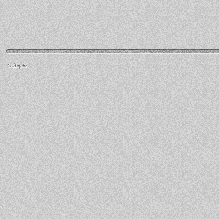
Găbiţelu