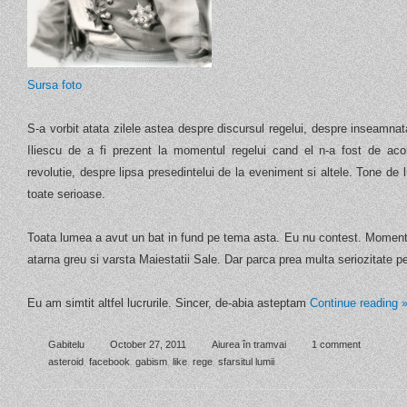
Sursa foto
S-a vorbit atata zilele astea despre discursul regelui, despre inseamnatat
Iliescu de a fi prezent la momentul regelui cand el n-a fost de aco
revolutie, despre lipsa presedintelui de la eveniment si altele. Tone de 
toate serioase.
Toata lumea a avut un bat in fund pe tema asta. Eu nu contest. Momentul,
atarna greu si varsta Maiestatii Sale. Dar parca prea multa seriozitate p
Eu am simtit altfel lucrurile. Sincer, de-abia asteptam
Continue reading
Gabitelu
October 27, 2011
Aiurea în tramvai
1 comment
asteroid
,
facebook
,
gabism
,
like
,
rege
,
sfarsitul lumii