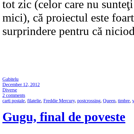
tot zic (celor care nu sunteţi
mici), că proiectul este foar
surprindere pentru că nici
Gabitelu
December 12, 2012
Diverse
2 comments
carti postale
,
filatelie
,
Freddie Mercury
,
postcrossing
,
Queen
,
timbre
,
Gugu, final de poveste