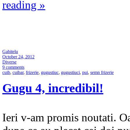
reading
»
Gabitelu
October 24, 2012
Diverse
9 comments
cuib
,
cuibar
,
frizerie
,
gugustiuc
,
gugustiuci
,
pui
,
semn frizerie
Gugu 4, incredibil!
Ieri v-am promis noutati. O