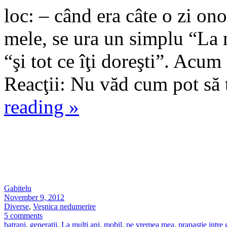
loc: – când era câte o zi on
mele, se ura un simplu “La 
“şi tot ce îţi doreşti”. Acum
Reacţii: Nu văd cum pot să 
reading
»
Gabitelu
November 9, 2012
Diverse
,
Veşnica nedumerire
5 comments
batrani
,
generatii
,
La mulţi ani
,
mobil
,
pe vremea mea
,
prapastie intre 