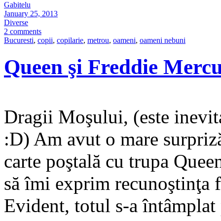
Gabitelu
January 25, 2013
Diverse
2 comments
Bucuresti
,
copii
,
copilarie
,
metrou
,
oameni
,
oameni nebuni
Queen şi Freddie Mercu
Dragii Moşului, (este inevit
:D) Am avut o mare surpriză
carte poştală cu trupa Queen
să îmi exprim recunoştinţa f
Evident, totul s-a întâmplat