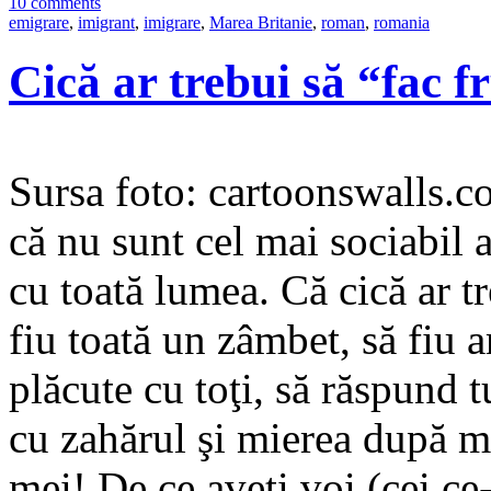
10 comments
emigrare
,
imigrant
,
imigrare
,
Marea Britanie
,
roman
,
romania
Cică ar trebui să “fac 
Sursa foto: cartoonswalls.c
că nu sunt cel mai sociabil 
cu toată lumea. Că cică ar t
fiu toată un zâmbet, să fiu a
plăcute cu toţi, să răspund t
cu zahărul şi mierea după m
mei! De ce aveţi voi (cei ce-