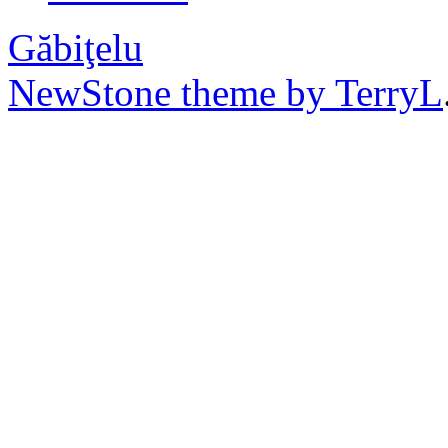
Găbiţelu
NewStone theme by TerryL