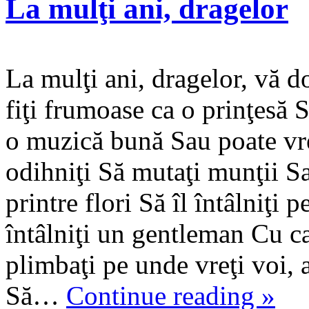
La mulţi ani, dragelor
La mulţi ani, dragelor, vă d
fiţi frumoase ca o prinţesă S
o muzică bună Sau poate vreţ
odihniţi Să mutaţi munţii Sa
printre flori Să îl întâlniţi
întâlniţi un gentleman Cu c
plimbaţi pe unde vreţi voi, a
Să…
Continue reading
»