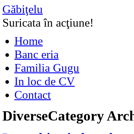
Găbiţelu
Suricata în acţiune!
Home
Banc eria
Familia Gugu
In loc de CV
Contact
Diverse
Category Arch