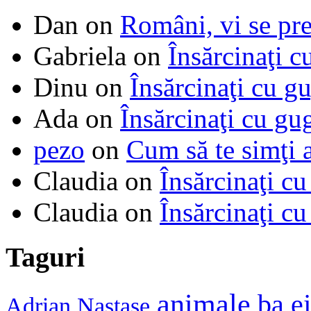
Dan
on
Români, vi se pre
Gabriela
on
Însărcinaţi c
Dinu
on
Însărcinaţi cu g
Ada
on
Însărcinaţi cu gu
pezo
on
Cum să te simţi 
Claudia
on
Însărcinaţi cu
Claudia
on
Însărcinaţi cu
Taguri
animale
ba e
Adrian Nastase