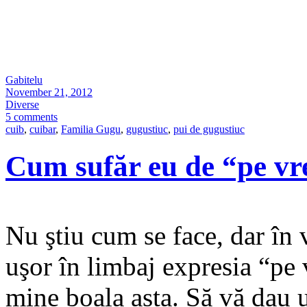
Gabitelu
November 21, 2012
Diverse
5 comments
cuib
,
cuibar
,
Familia Gugu
,
gugustiuc
,
pui de gugustiuc
Cum sufăr eu de “pe v
Nu ştiu cum se face, dar în v
uşor în limbaj expresia “pe
mine boala asta. Să vă dau