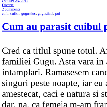
October 23, 2012
Diverse
2 comments
cuib
,
cuibar
,
gugustiuc
,
gugustiuci
,
pui
Cum au parasit cuibul p
Cred ca titlul spune totul.
familiei Gugu. Asta vara in
intamplari. Ramasesem cand 
singuri peste noapte, iar e
amestecat, caci e natura si s
dar, na, ca femeia m-am fra