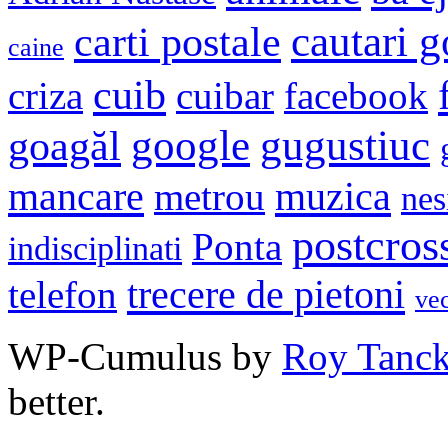
cautari 
carti postale
caine
cuib
criza
cuibar
facebook
google
gugustiuc
goagăl
mancare
muzica
metrou
nes
postcros
Ponta
indisciplinati
trecere de pietoni
telefon
ve
WP-Cumulus by
Roy Tanc
better.