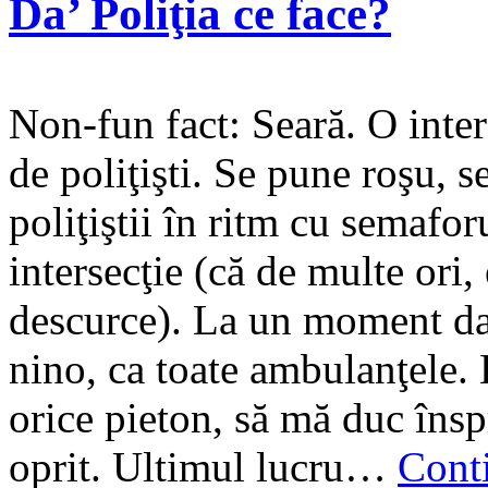
Da’ Poliţia ce face?
Non-fun fact: Seară. O inters
de poliţişti. Se pune roşu, s
poliţiştii în ritm cu semafor
intersecţie (că de multe ori, 
descurce). La un moment da
nino, ca toate ambulanţele. 
orice pieton, să mă duc în
oprit. Ultimul lucru…
Cont