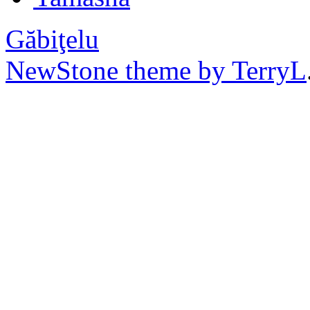
Găbiţelu
NewStone theme by TerryL