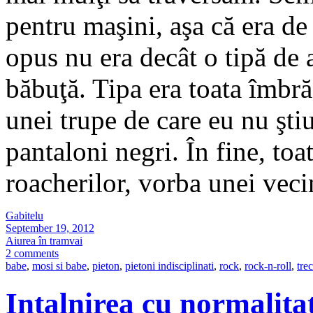
pentru maşini, aşa că era de 
opus nu era decât o tipă de a
băbuţă. Tipa era toata îmbră
unei trupe de care eu nu ştiu
pantaloni negri. În fine, toa
roacherilor, vorba unei ve
Gabitelu
September 19, 2012
Aiurea în tramvai
2 comments
babe
,
mosi si babe
,
pieton
,
pietoni indisciplinati
,
rock
,
rock-n-roll
,
tre
Intalnirea cu normalita