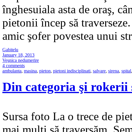
înghesuiala asta de oraş, câ
pietonii încep să traverseze
amic şofer povestea unui s
Gabitelu
January 18, 2013
Veşnica nedumerire
4 comments
ambulanta
,
masina
,
pieton
,
pietoni indisciplinati
,
salvare
,
sirena
,
spital
Din categoria şi rokeri
Sursa foto La o trece de pie
mai mulţi să traversăm. Sem