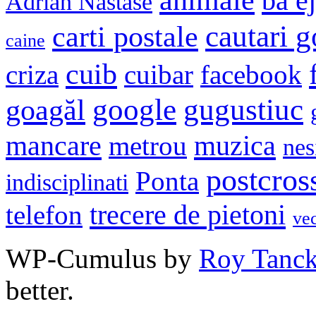
animale
ba e
Adrian Nastase
cautari 
carti postale
caine
cuib
criza
cuibar
facebook
google
gugustiuc
goagăl
mancare
muzica
metrou
nes
postcros
Ponta
indisciplinati
trecere de pietoni
telefon
ve
WP-Cumulus by
Roy Tanc
better.