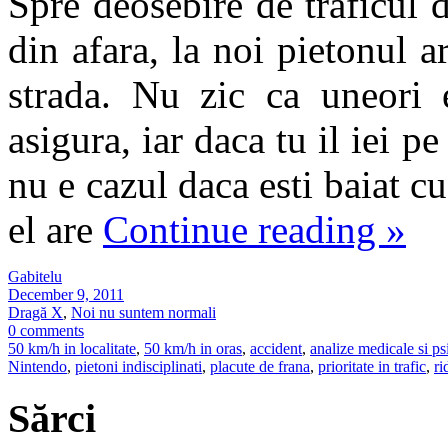
Spre deosebire de traficul di
din afara, la noi pietonul ar
strada. Nu zic ca uneori 
asigura, iar daca tu il iei pe
nu e cazul daca esti baiat cu
el are
Continue reading
»
Gabitelu
December 9, 2011
Dragă X
,
Noi nu suntem normali
0 comments
50 km/h in localitate
,
50 km/h in oras
,
accident
,
analize medicale si ps
Nintendo
,
pietoni indisciplinati
,
placute de frana
,
prioritate in trafic
,
ri
Sărci