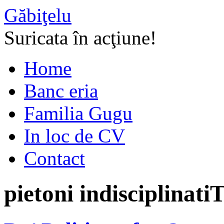
Găbiţelu
Suricata în acţiune!
Home
Banc eria
Familia Gugu
In loc de CV
Contact
pietoni indisciplinati
T