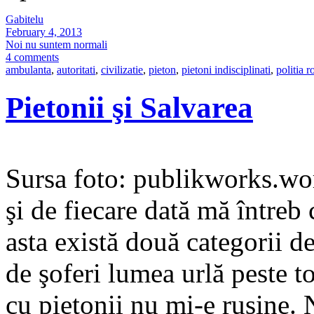
Gabitelu
February 4, 2013
Noi nu suntem normali
4 comments
ambulanta
,
autoritati
,
civilizatie
,
pieton
,
pietoni indisciplinati
,
politia 
Pietonii şi Salvarea
Sursa foto: publikworks.wo
şi de fiecare dată mă întreb 
asta există două categorii d
de şoferi lumea urlă peste to
cu pietonii nu mi-e ruşine. 