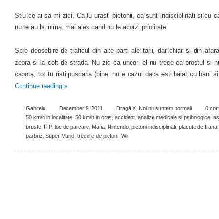
Stiu ce ai sa-mi zici. Ca tu urasti pietonii, ca sunt indisciplinati si cu c
nu te au la inima, mai ales cand nu le acorzi prioritate.
Spre deosebire de traficul din alte parti ale tarii, dar chiar si din afara
zebra si la colt de strada. Nu zic ca uneori el nu trece ca prostul si nu
capota, tot tu risti puscaria (bine, nu e cazul daca esti baiat cu bani si
Continue reading
»
Gabitelu
December 9, 2011
Dragă X
,
Noi nu suntem normali
0 co
50 km/h in localitate
,
50 km/h in oras
,
accident
,
analize medicale si psihologice
,
as
bruste
,
ITP
,
loc de parcare
,
Mafia
,
Nintendo
,
pietoni indisciplinati
,
placute de frana
,
parbriz
,
Super Mario
,
trecere de pietoni
,
Wii