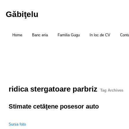
Găbiţelu
Home
Banc eria
Familia Gugu
In loc de CV
Cont
ridica stergatoare parbriz
Tag Archives
Stimate cetăţene posesor auto
Sursa foto