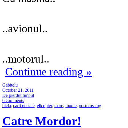
..avionul..
..motorul..
Continue reading
»
Gabitelu
October 21, 2011
De pierdut timpul
6 comments
bicla
,
carti postale
,
elicopter
,
mare
,
munte
,
postcrossing
Catre Mordor!