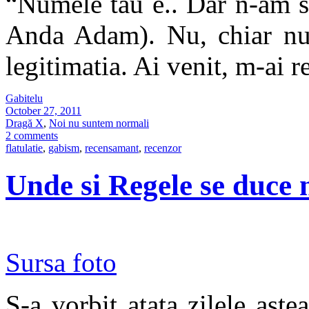
“Numele tau e.. Dar n-am s
Anda Adam). Nu, chiar nu t
legitimatia. Ai venit, m-ai 
Gabitelu
October 27, 2011
Dragă X
,
Noi nu suntem normali
2 comments
flatulatie
,
gabism
,
recensamant
,
recenzor
Unde si Regele se duce 
Sursa foto
S-a vorbit atata zilele aste