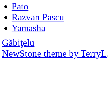
Pato
Razvan Pascu
Yamasha
Găbiţelu
NewStone theme by TerryL