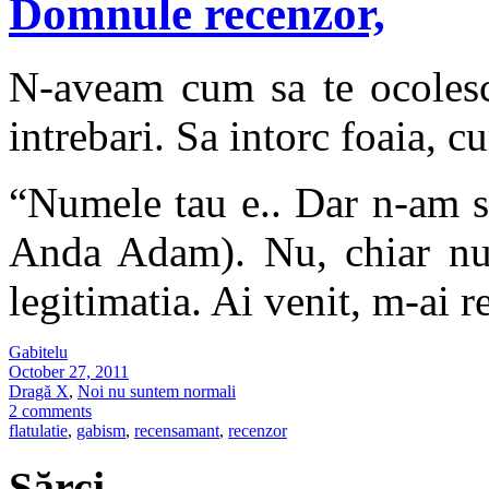
Domnule recenzor,
N-aveam cum sa te ocolesc 
intrebari. Sa intorc foaia, c
“Numele tau e.. Dar n-am s
Anda Adam). Nu, chiar nu t
legitimatia. Ai venit, m-ai 
Gabitelu
October 27, 2011
Dragă X
,
Noi nu suntem normali
2 comments
flatulatie
,
gabism
,
recensamant
,
recenzor
Sărci