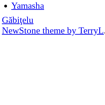
Yamasha
Găbiţelu
NewStone theme by TerryL