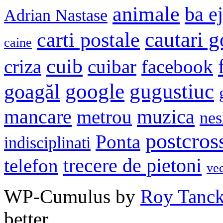
animale
ba e
Adrian Nastase
cautari 
carti postale
caine
cuib
criza
cuibar
facebook
google
gugustiuc
goagăl
mancare
muzica
metrou
nes
postcros
Ponta
indisciplinati
trecere de pietoni
telefon
ve
WP-Cumulus by
Roy Tanc
better.