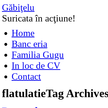
Găbiţelu
Suricata în acţiune!
Home
Banc eria
Familia Gugu
In loc de CV
Contact
flatulatie
Tag Archive