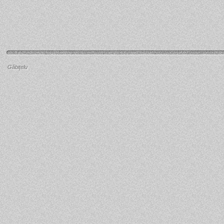
Găbiţelu