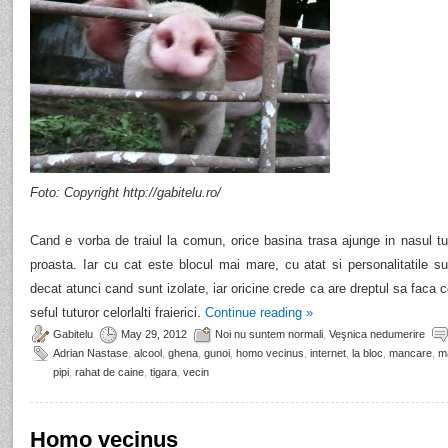
Foto: Copyright http://gabitelu.ro/
Cand e vorba de traiul la comun, orice basina trasa ajunge in nasul tutur
proasta. Iar cu cat este blocul mai mare, cu atat si personalitatile su
decat atunci cand sunt izolate, iar oricine crede ca are dreptul sa faca 
seful tuturor celorlalti fraierici.
Continue reading
»
Gabitelu
May 29, 2012
Noi nu suntem normali
,
Veşnica nedumerire
Adrian Nastase
,
alcool
,
ghena
,
gunoi
,
homo vecinus
,
internet
,
la bloc
,
mancare
,
m
pipi
,
rahat de caine
,
tigara
,
vecin
Homo vecinus