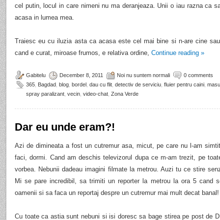
cel putin, locul in care nimeni nu ma deranjeaza. Unii o iau razna ca s
acasa in lumea mea.
Traiesc eu cu iluzia asta ca acasa este cel mai bine si n-are cine sa
cand e curat, miroase frumos, e relativa ordine,
Continue reading
»
Gabitelu
December 8, 2011
Noi nu suntem normali
0 comments
365
,
Bagdad
,
blog
,
bordel
,
dau cu flit
,
detectiv de serviciu
,
fluier pentru caini
,
masur
spray paralizant
,
vecin
,
video-chat
,
Zona Verde
Dar eu unde eram?!
Azi de dimineata a fost un cutremur asa, micut, pe care nu l-am simt
faci, dormi. Cand am deschis televizorul dupa ce m-am trezit, pe toat
vorbea. Nebunii dadeau imagini filmate la metrou. Auzi tu ce stire senz
Mi se pare incredibil, sa trimiti un reporter la metrou la ora 5 cand
oamenii si sa faca un reportaj despre un cutremur mai mult decat banal!
Cu toate ca astia sunt nebuni si isi doresc sa bage stirea pe post de 