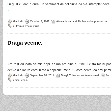
un gust ciudat in gura, un sentiment de goliciune ca s-a intamplat ceva 
»
Gabitelu
October 4, 2011
Aiurea în tramvai
,
Umblă vorba prin sat că...
cutremur
,
vecin
,
virus
Draga vecine,
Am fost educata de mic copil sa ma am bine cu tine. Exista totusi pos
derive din latura comunista a copilariei mele. Si asta pentru ca erai prim
Gabitelu
September 28, 2011
Dragă X
,
Noi nu suntem normali
0 c
caine
,
vecin