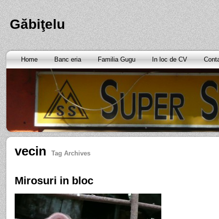
Găbiţelu
Home
Banc eria
Familia Gugu
In loc de CV
Cont
vecin
Tag Archives
Mirosuri in bloc