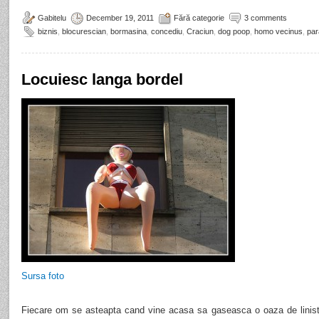
Gabitelu
December 19, 2011
Fără categorie
3 comments
biznis
,
blocurescian
,
bormasina
,
concediu
,
Craciun
,
dog poop
,
homo vecinus
,
par
Locuiesc langa bordel
Sursa foto
Fiecare om se asteapta cand vine acasa sa gaseasca o oaza de linis