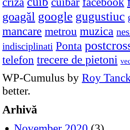
cuib
criza
cuibar
facebook
google
gugustiuc
goagăl
mancare
muzica
metrou
nes
postcros
Ponta
indisciplinati
trecere de pietoni
telefon
ve
WP-Cumulus by
Roy Tanc
better.
Arhivă
November 2020
(3)