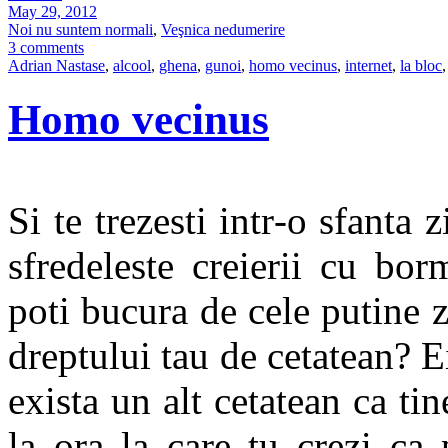
May 29, 2012
Noi nu suntem normali
,
Veşnica nedumerire
3 comments
Adrian Nastase
,
alcool
,
ghena
,
gunoi
,
homo vecinus
,
internet
,
la bloc
,
Homo vecinus
Si te trezesti intr-o sfanta 
sfredeleste creierii cu bo
poti bucura de cele putine 
dreptului tau de cetatean? E
exista un alt cetatean ca tin
la ora la care tu crezi ca