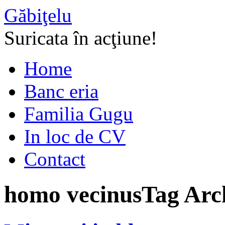
Găbiţelu
Suricata în acţiune!
Home
Banc eria
Familia Gugu
In loc de CV
Contact
homo vecinus
Tag Arc