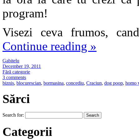
program!
Visezi ceva frumos, cand
Continue reading
»
Gabitelu
December 19, 2011
Fără categorie
3 comments
biznis
,
blocurescian
,
bormasina
,
concediu
,
Craciun
,
dog poop
,
homo v
Sărci
Search for:
Categorii