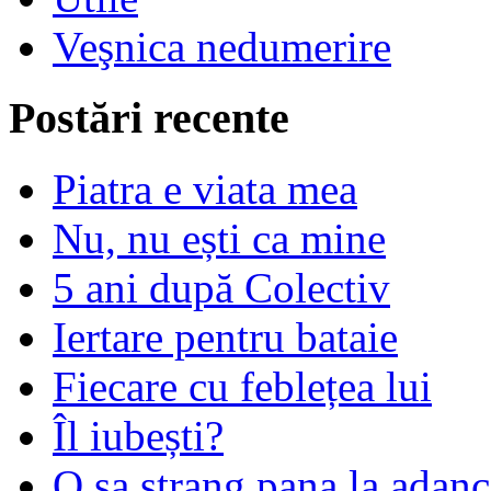
Veşnica nedumerire
Postări recente
Piatra e viata mea
Nu, nu ești ca mine
5 ani după Colectiv
Iertare pentru bataie
Fiecare cu feblețea lui
Îl iubești?
O sa strang pana la adanc