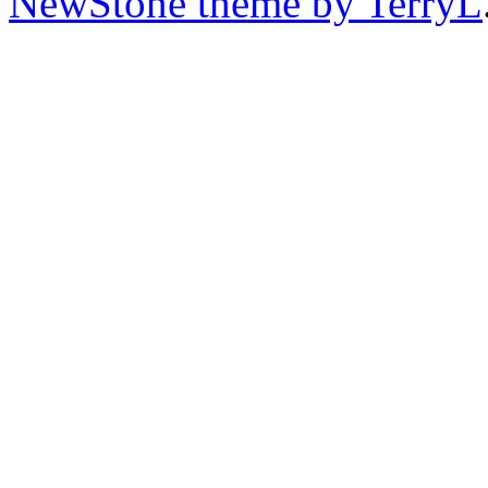
NewStone theme by TerryL