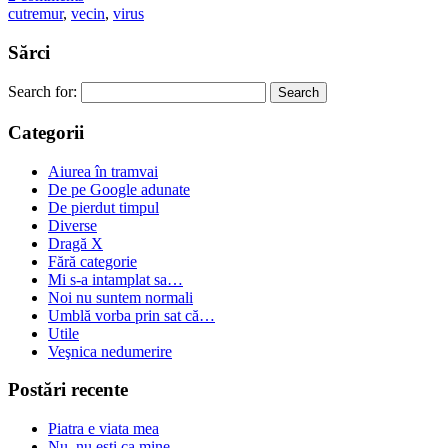
cutremur
,
vecin
,
virus
Sărci
Search for:
Categorii
Aiurea în tramvai
De pe Google adunate
De pierdut timpul
Diverse
Dragă X
Fără categorie
Mi s-a intamplat sa…
Noi nu suntem normali
Umblă vorba prin sat că…
Utile
Veşnica nedumerire
Postări recente
Piatra e viata mea
Nu, nu ești ca mine