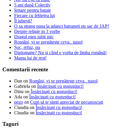
5 ani după Colectiv
Iertare pentru bataie
Fiecare cu feblețea lui
Îl iubești?
O sa strang pana la adanci batraneti un sac de JAP!
Despre religie in 3 vorbe
Dragul meu iubit mic
Români, vi se pregăteşte ceva.. nasol
Șoc, refuz, nu
Diplomaţie? Nu şi când e vorba de limba română!
Mama lui de rest!
Comentarii recente
Dan
on
Români, vi se pregăteşte ceva.. nasol
Gabriela
on
Însărcinaţi cu guguştiuci!
Dinu
on
Însărcinaţi cu guguştiuci!
Ada
on
Însărcinaţi cu guguştiuci!
pezo
on
Cum să te simţi apreciat de necunoscuţi
Claudia
on
Însărcinaţi cu guguştiuci!
Claudia
on
Însărcinaţi cu guguştiuci!
Taguri