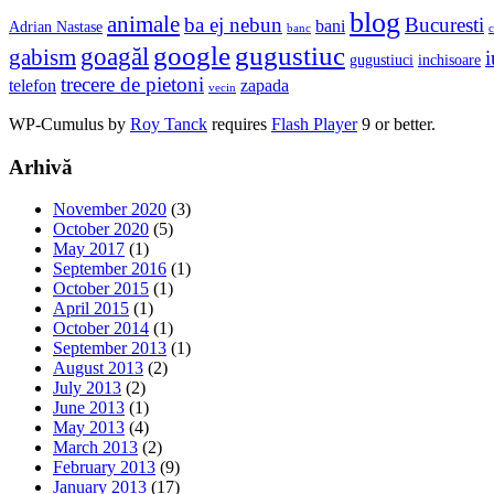
blog
animale
ba ej nebun
Bucuresti
bani
Adrian Nastase
banc
c
google
gugustiuc
goagăl
gabism
i
gugustiuci
inchisoare
trecere de pietoni
telefon
zapada
vecin
WP-Cumulus by
Roy Tanck
requires
Flash Player
9 or better.
Arhivă
November 2020
(3)
October 2020
(5)
May 2017
(1)
September 2016
(1)
October 2015
(1)
April 2015
(1)
October 2014
(1)
September 2013
(1)
August 2013
(2)
July 2013
(2)
June 2013
(1)
May 2013
(4)
March 2013
(2)
February 2013
(9)
January 2013
(17)