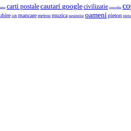
co
cautari google
carti postale
civilizatie
aine
concediu
oameni
ubire
mancare
muzica
pieton
metrou
job
nesimtire
pieto