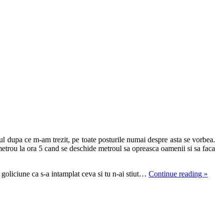
l dupa ce m-am trezit, pe toate posturile numai despre asta se vorbea.
 metrou la ora 5 cand se deschide metroul sa opreasca oamenii si sa faca
 goliciune ca s-a intamplat ceva si tu n-ai stiut…
Continue reading
»