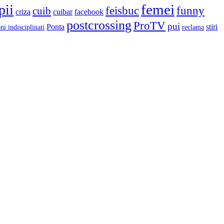
femei
pii
feisbuc
funny
cuib
criza
cuibar
facebook
postcrossing
ProTV
pui
Ponta
stiri
ni indisciplinati
reclama