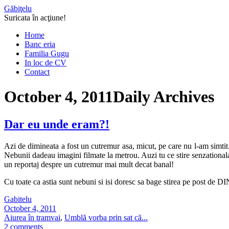
Găbiţelu
Suricata în acţiune!
Home
Banc eria
Familia Gugu
In loc de CV
Contact
October 4, 2011
Daily Archives
Dar eu unde eram?!
Azi de dimineata a fost un cutremur asa, micut, pe care nu l-am simti
Nebunii dadeau imagini filmate la metrou. Auzi tu ce stire senzationala
un reportaj despre un cutremur mai mult decat banal!
Cu toate ca astia sunt nebuni si isi doresc sa bage stirea pe post de D
Gabitelu
October 4, 2011
Aiurea în tramvai
,
Umblă vorba prin sat că...
2 comments