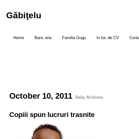
Găbiţelu
Home
Banc eria
Familia Gugu
In loc de CV
Cont
October 10, 2011
Daily Archives
Copiii spun lucruri trasnite