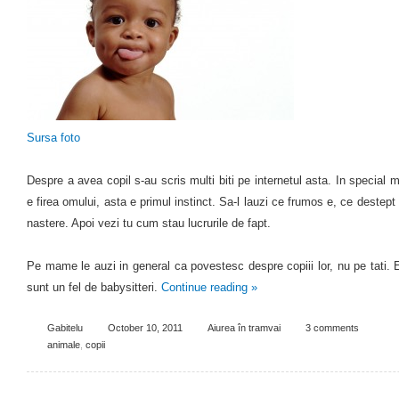
Sursa foto
Despre a avea copil s-au scris multi biti pe internetul asta. In special
e firea omului, asta e primul instinct. Sa-l lauzi ce frumos e, ce destept
nastere. Apoi vezi tu cum stau lucrurile de fapt.
Pe mame le auzi in general ca povestesc despre copiii lor, nu pe tati.
sunt un fel de babysitteri.
Continue reading
»
Gabitelu
October 10, 2011
Aiurea în tramvai
3 comments
animale
,
copii