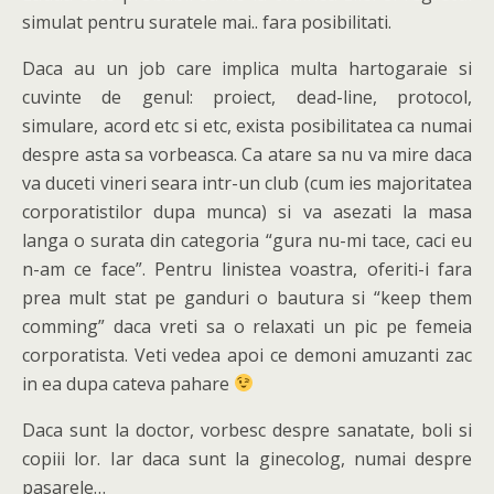
simulat pentru suratele mai.. fara posibilitati.
Daca au un job care implica multa hartogaraie si
cuvinte de genul: proiect, dead-line, protocol,
simulare, acord etc si etc, exista posibilitatea ca numai
despre asta sa vorbeasca. Ca atare sa nu va mire daca
va duceti vineri seara intr-un club (cum ies majoritatea
corporatistilor dupa munca) si va asezati la masa
langa o surata din categoria “gura nu-mi tace, caci eu
n-am ce face”. Pentru linistea voastra, oferiti-i fara
prea mult stat pe ganduri o bautura si “keep them
comming” daca vreti sa o relaxati un pic pe femeia
corporatista. Veti vedea apoi ce demoni amuzanti zac
in ea dupa cateva pahare
Daca sunt la doctor, vorbesc despre sanatate, boli si
copiii lor. Iar daca sunt la ginecolog, numai despre
pasarele…