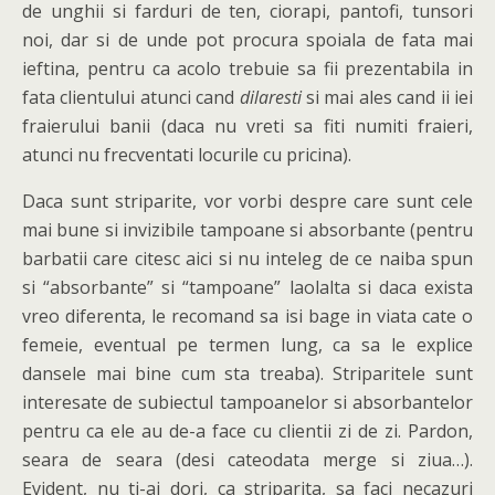
de unghii si farduri de ten, ciorapi, pantofi, tunsori
noi, dar si de unde pot procura spoiala de fata mai
ieftina, pentru ca acolo trebuie sa fii prezentabila in
fata clientului atunci cand
dilaresti
si mai ales cand ii iei
fraierului banii (daca nu vreti sa fiti numiti fraieri,
atunci nu frecventati locurile cu pricina).
Daca sunt striparite, vor vorbi despre care sunt cele
mai bune si invizibile tampoane si absorbante (pentru
barbatii care citesc aici si nu inteleg de ce naiba spun
si “absorbante” si “tampoane” laolalta si daca exista
vreo diferenta, le recomand sa isi bage in viata cate o
femeie, eventual pe termen lung, ca sa le explice
dansele mai bine cum sta treaba). Striparitele sunt
interesate de subiectul tampoanelor si absorbantelor
pentru ca ele au de-a face cu clientii zi de zi. Pardon,
seara de seara (desi cateodata merge si ziua…).
Evident, nu ti-ai dori, ca striparita, sa faci necazuri