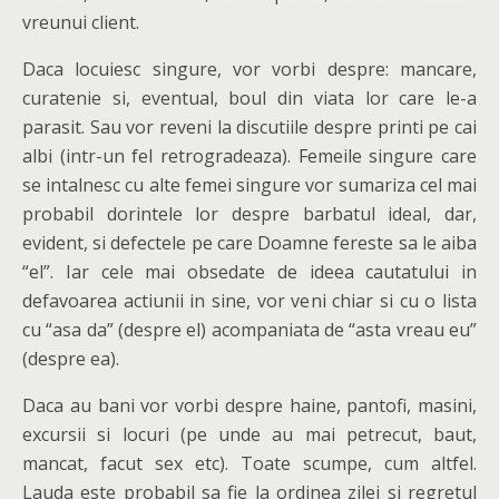
vreunui client.
Daca locuiesc singure, vor vorbi despre: mancare,
curatenie si, eventual, boul din viata lor care le-a
parasit. Sau vor reveni la discutiile despre printi pe cai
albi (intr-un fel retrogradeaza). Femeile singure care
se intalnesc cu alte femei singure vor sumariza cel mai
probabil dorintele lor despre barbatul ideal, dar,
evident, si defectele pe care Doamne fereste sa le aiba
“el”. Iar cele mai obsedate de ideea cautatului in
defavoarea actiunii in sine, vor veni chiar si cu o lista
cu “asa da” (despre el) acompaniata de “asta vreau eu”
(despre ea).
Daca au bani vor vorbi despre haine, pantofi, masini,
excursii si locuri (pe unde au mai petrecut, baut,
mancat, facut sex etc). Toate scumpe, cum altfel.
Lauda este probabil sa fie la ordinea zilei si regretul