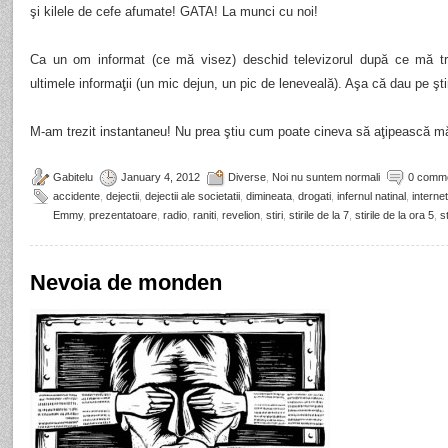
şi kilele de cefe afumate! GATA! La munci cu noi!
Ca un om informat (ce mă visez) deschid televizorul după ce mă t
ultimele informaţii (un mic dejun, un pic de leneveală). Aşa că dau pe ştir
M-am trezit instantaneu! Nu prea ştiu cum poate cineva să aţipească m
Gabitelu
January 4, 2012
Diverse
,
Noi nu suntem normali
0 comm
accidente
,
dejectii
,
dejectii ale societatii
,
dimineata
,
drogati
,
infernul natinal
,
internet
Emmy
,
prezentatoare
,
radio
,
raniti
,
revelion
,
stiri
,
stirile de la 7
,
stirile de la ora 5
,
st
Nevoia de monden