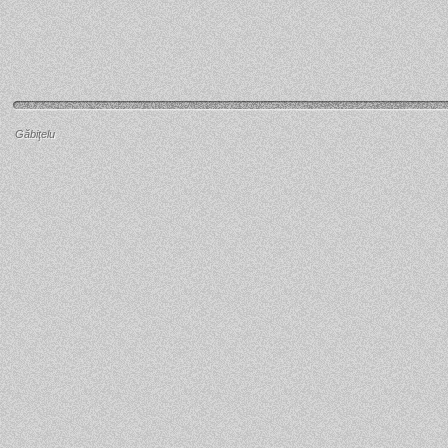
Găbiţelu