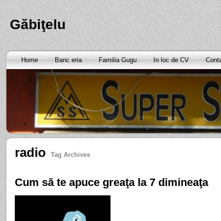
Găbiţelu
Home
Banc eria
Familia Gugu
In loc de CV
Cont
radio
Tag Archives
Cum să te apuce greaţa la 7 dimineaţa