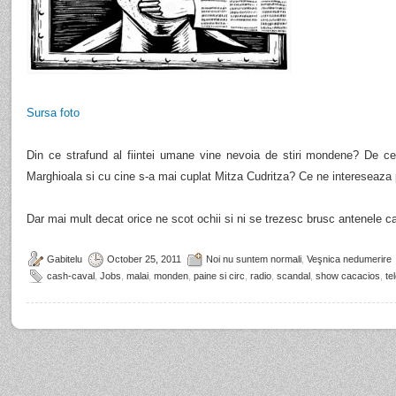
Sursa foto
Din ce strafund al fiintei umane vine nevoia de stiri mondene? De ce
Marghioala si cu cine s-a mai cuplat Mitza Cudritza? Ce ne intereseaza 
Dar mai mult decat orice ne scot ochii si ni se trezesc brusc antenele 
Gabitelu
October 25, 2011
Noi nu suntem normali
,
Veşnica nedumerire
cash-caval
,
Jobs
,
malai
,
monden
,
paine si circ
,
radio
,
scandal
,
show cacacios
,
te