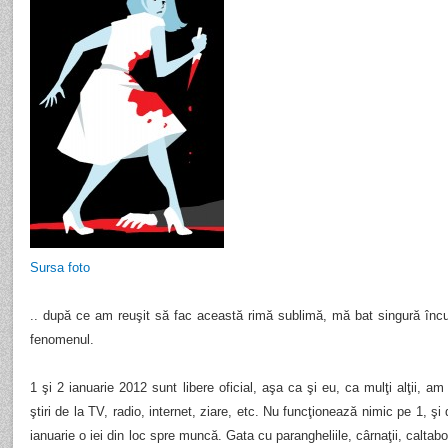
Sursa foto
.. după ce am reuşit să fac această rimă sublimă, mă bat singură încu
fenomenul.
1 şi 2 ianuarie 2012 sunt libere oficial, aşa ca şi eu, ca mulţi alţii, am
ştiri de la TV, radio, internet, ziare, etc. Nu funcţionează nimic pe 1, ş
ianuarie o iei din loc spre muncă. Gata cu parangheliile, cârnaţii, caltaboşii