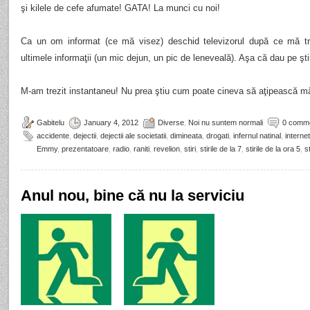
şi kilele de cefe afumate! GATA! La munci cu noi!
Ca un om informat (ce mă visez) deschid televizorul după ce mă t
ultimele informaţii (un mic dejun, un pic de leneveală). Aşa că dau pe ştir
M-am trezit instantaneu! Nu prea ştiu cum poate cineva să aţipească m
Gabitelu
January 4, 2012
Diverse
,
Noi nu suntem normali
0 comm
accidente
,
dejectii
,
dejectii ale societatii
,
dimineata
,
drogati
,
infernul natinal
,
internet
Emmy
,
prezentatoare
,
radio
,
raniti
,
revelion
,
stiri
,
stirile de la 7
,
stirile de la ora 5
,
st
Anul nou, bine că nu la serviciu