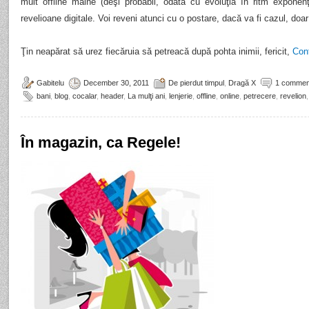
mult offline mâine (deşi probabil, odată cu evoluţia în ritm exponen
revelioane digitale. Voi reveni atunci cu o postare, dacă va fi cazul, doa
Ţin neapărat să urez fiecăruia să petreacă după pohta inimii, fericit,
Con
Gabitelu
December 30, 2011
De pierdut timpul
,
Dragă X
1 commen
bani
,
blog
,
cocalar
,
header
,
La mulţi ani
,
lenjerie
,
offline
,
online
,
petrecere
,
revelion
,
În magazin, ca Regele!