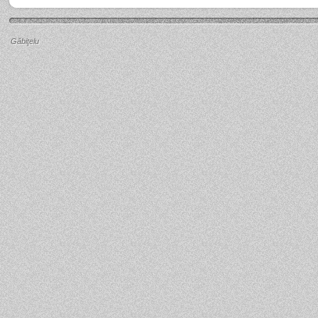
Găbiţelu