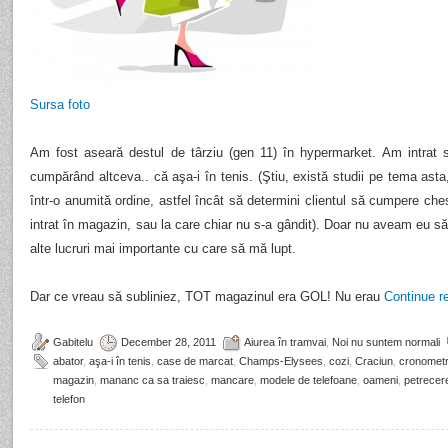
Sursa foto
Am fost aseară destul de târziu (gen 11) în hypermarket. Am intrat 
cumpărând altceva.. că aşa-i în tenis. (Ştiu, există studii pe tema asta,
într-o anumită ordine, astfel încât să determini clientul să cumpere ch
intrat în magazin, sau la care chiar nu s-a gândit). Doar nu aveam eu 
alte lucruri mai importante cu care să mă lupt.
Dar ce vreau să subliniez, TOT magazinul era GOL! Nu erau
Continue r
Gabitelu
December 28, 2011
Aiurea în tramvai
,
Noi nu suntem normali
abator
,
aşa-i în tenis
,
case de marcat
,
Champs-Elysees
,
cozi
,
Craciun
,
cronomet
magazin
,
mananc ca sa traiesc
,
mancare
,
modele de telefoane
,
oameni
,
petrecer
telefon