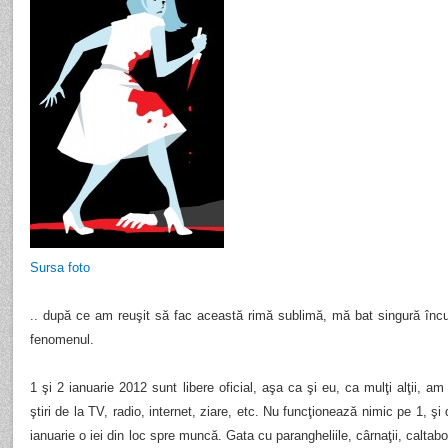
Sursa foto
.. după ce am reuşit să fac această rimă sublimă, mă bat singură încu
fenomenul.
1 şi 2 ianuarie 2012 sunt libere oficial, aşa ca şi eu, ca mulţi alţii, am
ştiri de la TV, radio, internet, ziare, etc. Nu funcţionează nimic pe 1, ş
ianuarie o iei din loc spre muncă. Gata cu parangheliile, cârnaţii, caltaboşii