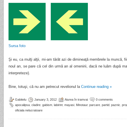
Sursa foto
Şi eu, ca mulţi alţii, mi-am târât azi de dimineaţă membrele la muncă, fii
noul an, se pare că cel din urmă an al omenirii, dacă ne luăm după ma
interpreteze).
Bine, totuşi, că nu am petrecut revelionul la
Continue reading
»
Gabitelu
January 3, 2012
Aiurea în tramvai
0 comments
apocalipsa
,
cladire
,
gabism
,
labirint
,
mayasi
,
Minotaur
,
parcare
,
partid
,
paznic
,
pro
oficiala nelucratoare