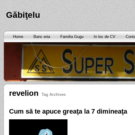
Găbiţelu
Home
Banc eria
Familia Gugu
In loc de CV
Cont
revelion
Tag Archives
Cum să te apuce greaţa la 7 dimineaţa