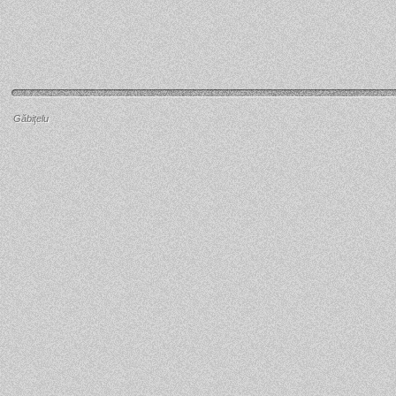
Găbiţelu