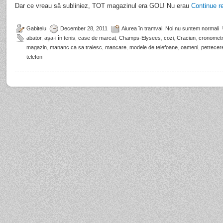
Dar ce vreau să subliniez, TOT magazinul era GOL! Nu erau
Continue r
Gabitelu
December 28, 2011
Aiurea în tramvai
,
Noi nu suntem normali
abator
,
aşa-i în tenis
,
case de marcat
,
Champs-Elysees
,
cozi
,
Craciun
,
cronomet
magazin
,
mananc ca sa traiesc
,
mancare
,
modele de telefoane
,
oameni
,
petrecer
telefon