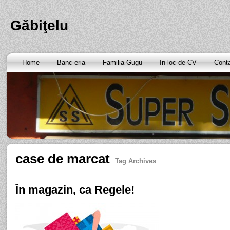
Găbiţelu
Home
Banc eria
Familia Gugu
In loc de CV
Cont
case de marcat
Tag Archives
În magazin, ca Regele!