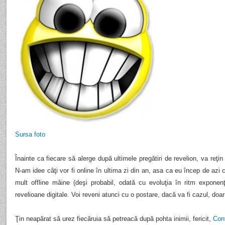
Sursa foto
Înainte ca fiecare să alerge după ultimele pregătiri de revelion, va reţin 
N-am idee câţi vor fi online în ultima zi din an, asa ca eu încep de azi c
mult offline mâine (deşi probabil, odată cu evoluţia în ritm exponen
revelioane digitale. Voi reveni atunci cu o postare, dacă va fi cazul, doa
Ţin neapărat să urez fiecăruia să petreacă după pohta inimii, fericit,
Con