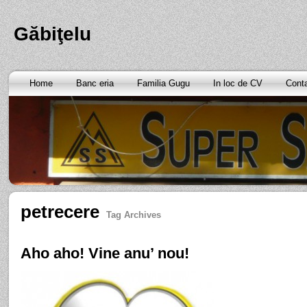
Găbiţelu
Home
Banc eria
Familia Gugu
In loc de CV
Cont
petrecere
Tag Archives
Aho aho! Vine anu’ nou!