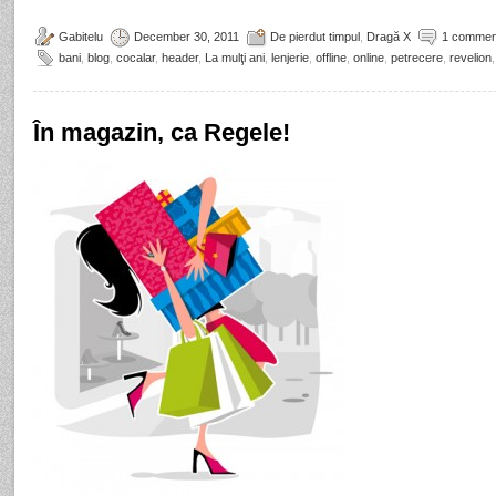
Gabitelu
December 30, 2011
De pierdut timpul
,
Dragă X
1 commen
bani
,
blog
,
cocalar
,
header
,
La mulţi ani
,
lenjerie
,
offline
,
online
,
petrecere
,
revelion
,
În magazin, ca Regele!