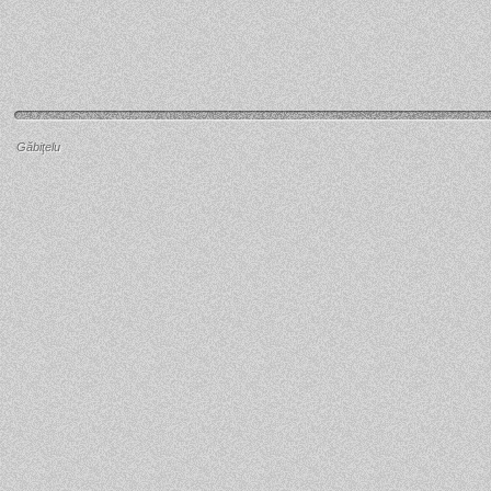
Găbiţelu