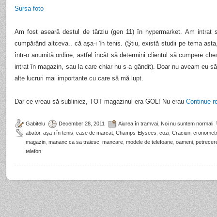
Sursa foto
Am fost aseară destul de târziu (gen 11) în hypermarket. Am intrat 
cumpărând altceva.. că aşa-i în tenis. (Ştiu, există studii pe tema asta,
într-o anumită ordine, astfel încât să determini clientul să cumpere ch
intrat în magazin, sau la care chiar nu s-a gândit). Doar nu aveam eu 
alte lucruri mai importante cu care să mă lupt.
Dar ce vreau să subliniez, TOT magazinul era GOL! Nu erau
Continue r
Gabitelu
December 28, 2011
Aiurea în tramvai
,
Noi nu suntem normali
abator
,
aşa-i în tenis
,
case de marcat
,
Champs-Elysees
,
cozi
,
Craciun
,
cronomet
magazin
,
mananc ca sa traiesc
,
mancare
,
modele de telefoane
,
oameni
,
petrecer
telefon