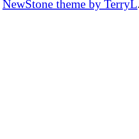
NewStone theme by TerryL