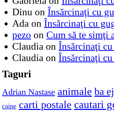
Gabriela
on
Însărcinaţi c
Dinu
on
Însărcinaţi cu g
Ada
on
Însărcinaţi cu gu
pezo
on
Cum să te simţi 
Claudia
on
Însărcinaţi cu
Claudia
on
Însărcinaţi cu
Taguri
animale
ba e
Adrian Nastase
cautari 
carti postale
caine