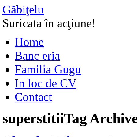
Găbiţelu
Suricata în acţiune!
Home
Banc eria
Familia Gugu
In loc de CV
Contact
superstitii
Tag Archiv