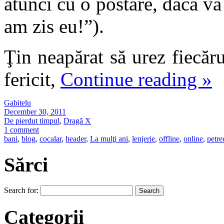
atunci cu o postare, dacă va
am zis eu!”).
Ţin neapărat să urez fiecăr
fericit,
Continue reading
»
Gabitelu
December 30, 2011
De pierdut timpul
,
Dragă X
1 comment
bani
,
blog
,
cocalar
,
header
,
La mulţi ani
,
lenjerie
,
offline
,
online
,
petre
Sărci
Search for:
Categorii