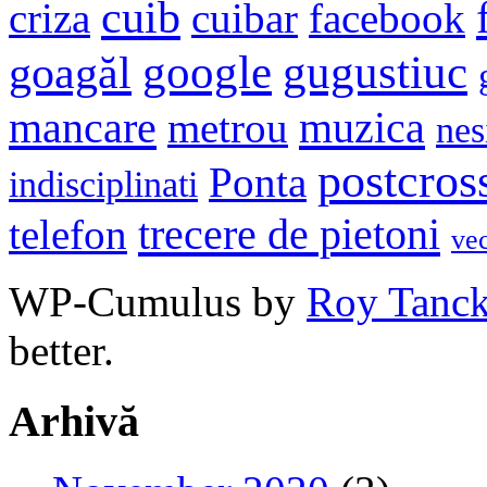
cuib
criza
cuibar
facebook
google
gugustiuc
goagăl
mancare
muzica
metrou
nes
postcros
Ponta
indisciplinati
trecere de pietoni
telefon
ve
WP-Cumulus by
Roy Tanc
better.
Arhivă