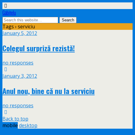
Găbiţelu
Tags › serviciu
January 5, 2012
Colegul surpriză rezistă!
no responses
January 3, 2012
Anul nou, bine că nu la serviciu
no responses
Back to top
mobile
desktop