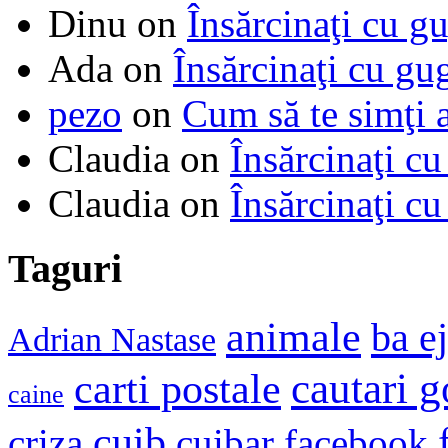
Dinu
on
Însărcinaţi cu g
Ada
on
Însărcinaţi cu gu
pezo
on
Cum să te simţi 
Claudia
on
Însărcinaţi cu
Claudia
on
Însărcinaţi cu
Taguri
animale
ba e
Adrian Nastase
cautari 
carti postale
caine
cuib
criza
cuibar
facebook