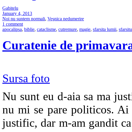
Gabitelu
January 4, 2013
Noi nu suntem normali
,
Veşnica nedumerire
1 comment
apocalipsa
,
biblie
,
cataclisme
,
cutremure
,
magie
,
sfarsita lumii
,
sfarsit
Curatenie de primavar
Sursa foto
Nu sunt eu d-aia sa ma justi
nu mi se pare politicos. Ai l
justific, dar m-am gandit ca