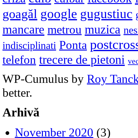
google
gugustiuc
goagăl
mancare
muzica
metrou
nes
postcros
Ponta
indisciplinati
trecere de pietoni
telefon
ve
WP-Cumulus by
Roy Tanc
better.
Arhivă
November 2020
(3)