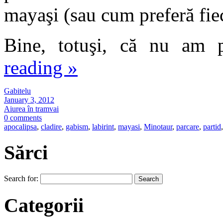
mayaşi (sau cum preferă fiec
Bine, totuşi, că nu am p
reading
»
Gabitelu
January 3, 2012
Aiurea în tramvai
0 comments
apocalipsa
,
cladire
,
gabism
,
labirint
,
mayasi
,
Minotaur
,
parcare
,
partid
,
Sărci
Search for:
Categorii