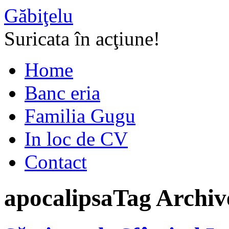
Găbiţelu
Suricata în acţiune!
Home
Banc eria
Familia Gugu
In loc de CV
Contact
apocalipsa
Tag Archiv