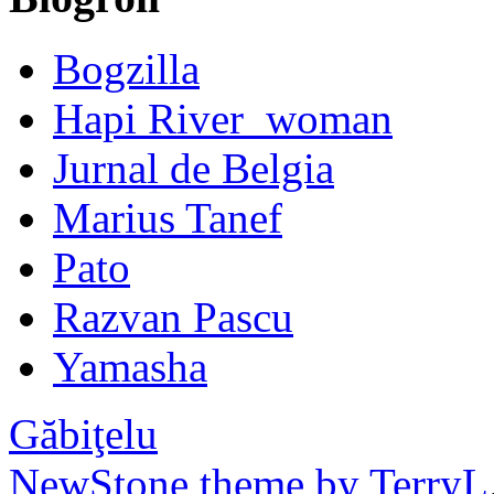
Bogzilla
Hapi River_woman
Jurnal de Belgia
Marius Tanef
Pato
Razvan Pascu
Yamasha
Găbiţelu
NewStone theme by TerryL