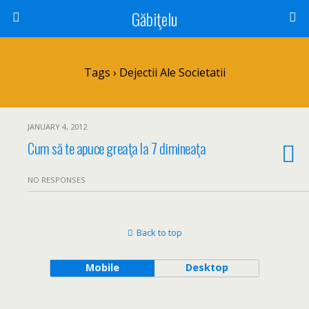
Găbiţelu
Tags › Dejectii Ale Societatii
JANUARY 4, 2012
Cum să te apuce greaţa la 7 dimineaţa
NO RESPONSES
Back to top
Mobile
Desktop