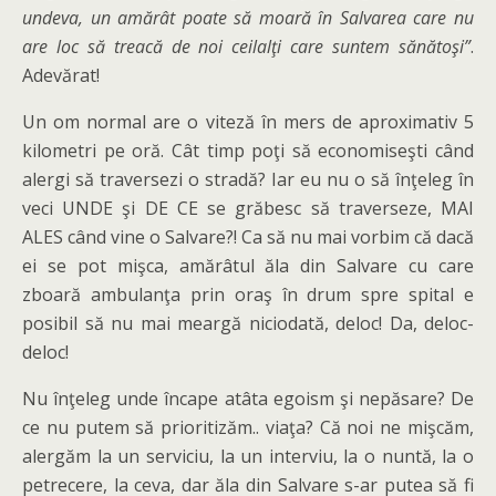
undeva, un amărât poate să moară în Salvarea care nu
are loc să treacă de noi ceilalţi care suntem sănătoşi”
.
Adevărat!
Un om normal are o viteză în mers de aproximativ 5
kilometri pe oră. Cât timp poţi să economiseşti când
alergi să traversezi o stradă? Iar eu nu o să înţeleg în
veci UNDE şi DE CE se grăbesc să traverseze, MAI
ALES când vine o Salvare?! Ca să nu mai vorbim că dacă
ei se pot mişca, amărâtul ăla din Salvare cu care
zboară ambulanţa prin oraş în drum spre spital e
posibil să nu mai meargă niciodată, deloc! Da, deloc-
deloc!
Nu înţeleg unde încape atâta egoism şi nepăsare? De
ce nu putem să prioritizăm.. viaţa? Că noi ne mişcăm,
alergăm la un serviciu, la un interviu, la o nuntă, la o
petrecere, la ceva, dar ăla din Salvare s-ar putea să fi