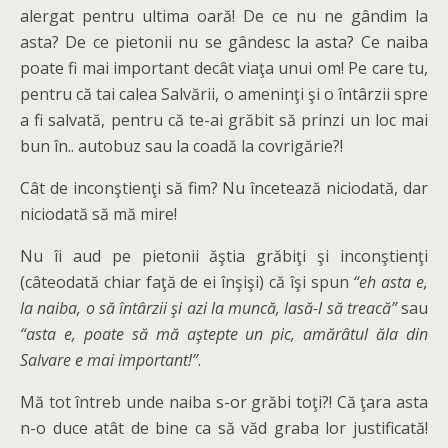
alergat pentru ultima oară! De ce nu ne gândim la
asta? De ce pietonii nu se gândesc la asta? Ce naiba
poate fi mai important decât viaţa unui om! Pe care tu,
pentru că tai calea Salvării, o ameninţi şi o întârzii spre
a fi salvată, pentru că te-ai grăbit să prinzi un loc mai
bun în.. autobuz sau la coadă la covrigărie?!
Cât de inconştienţi să fim? Nu încetează niciodată, dar
niciodată să mă mire!
Nu îi aud pe pietonii ăştia grăbiţi şi inconştienţi
(câteodată chiar faţă de ei înşişi) că îşi spun
“eh asta e,
la naiba, o să întârzii şi azi la muncă, lasă-l să treacă”
sau
“asta e, poate să mă aştepte un pic, amărâtul ăla din
Salvare e mai important!”
.
Mă tot întreb unde naiba s-or grăbi toţi?! Că ţara asta
n-o duce atât de bine ca să văd graba lor justificată!