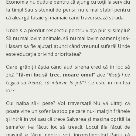
Economia nu duduie pentru că ajung cu toţii la serviciu
la timp! Sau sistemul de pensii nu e mai stabil pentru
că aleargă tataie şi mamaie când traversează strada.
Unde s-a pierdut respectul pentru viaţă pur şi simplu?
Să nu mai lovim animale, să nu mai lovim oameni şi să-
i lăsăm să fie ajutaţi atunci când vreunul suferă! Unde
este educaţia privind prioritatea?
Oare grăbiţii ăştia când aud sirena cred că în loc să
zică “
fă-mi loc să trec, moare omul
” zice “
lăsaţi-l pe
Gigică să treacă, că întârzie la job
“? Ce este în mintea
lor?!
Cui naiba să-i pese? Voi traversaţi! Nu vă uitaţi că
poate vine un şofer la stop pe care nu-l mai ţin frânele
şi intră în voi sau că trece Salvarea şi maşina oprită la
semafor i-a făcut loc să treacă. Locul ăla făcut de
maşină e făcut pentru voi, inconştienţilor! Pariu că