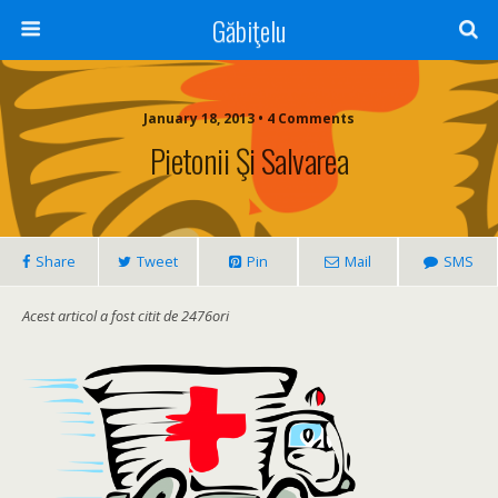
Găbiţelu
January 18, 2013 • 4 Comments
Pietonii Şi Salvarea
Share
Tweet
Pin
Mail
SMS
Acest articol a fost citit de 2476ori