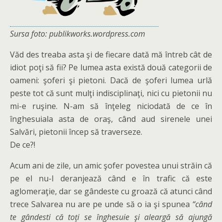
Sursa foto: publikworks.wordpress.com
Văd des treaba asta şi de fiecare dată mă întreb cât de
idiot poţi să fii? Pe lumea asta există două categorii de
oameni: şoferi şi pietoni. Dacă de şoferi lumea urlă
peste tot că sunt mulţi indisciplinaţi, nici cu pietonii nu
mi-e ruşine. N-am să înţeleg niciodată de ce în
înghesuiala asta de oraş, când aud sirenele unei
Salvări, pietonii încep să traverseze.
De ce?!
Acum ani de zile, un amic şofer povestea unui străin că
pe el nu-l deranjează când e în trafic că este
aglomeraţie, dar se gândeste cu groază că atunci când
trece Salvarea nu are pe unde să o ia şi spunea
“când
te gândesti că toţi se înghesuie şi aleargă să ajungă