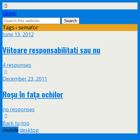
Găbiţelu
Tags › semafor
June 13, 2012
Viitoare responsabilitati sau nu
4 responses
December 23, 2011
Roşu în faţa ochilor
no responses
Back to top
mobile
desktop