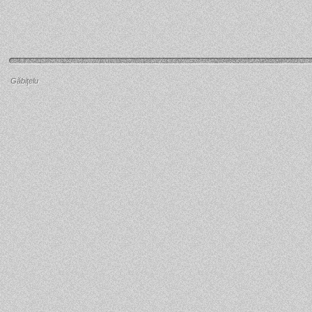
Găbiţelu