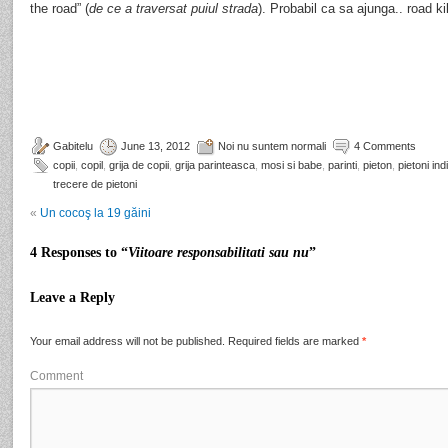
the road” (
de ce a traversat puiul strada
). Probabil ca sa ajunga.. road kil
Gabitelu
June 13, 2012
Noi nu suntem normali
4 Comments
copii
,
copil
,
grija de copii
,
grija parinteasca
,
mosi si babe
,
parinti
,
pieton
,
pietoni indi
trecere de pietoni
«
Un cocoş la 19 găini
4 Responses to “
Viitoare responsabilitati sau nu
”
Leave a Reply
Your email address will not be published.
Required fields are marked
*
Comment