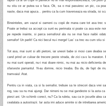
faptul ca ai un copil in pantece nu te mai responsabilizeaza, cel putin pe
nu stiu ce ar putea sa o faca. Ok, sa o mai pasuiesc un pic, ca poa
naste, daca mai apuca… pentru ca la cum traverseaza ea strada, isi sc
Bineinteles, am vazut si oameni cu copii de mana care tot asa trec st
Poate ar trebui sa accept ca sunt eu perimata si poate ca asa este norm
pe repede inainte, si parca semaforul ala nu se mai face naibii odata
semafor! Un parlit! Ca nici becul nu-i merge! Las’ ca trec eu cum stiu si
Tot asa, mai sunt si alti pietoni, iar uneori babe si mosi care deabia se
cand prind un culoar de trecere peste strada, de zici ca-s la maraton
nu mai sunt operati, nu-i mai doare nimic, nu mai au nicio deficienta de
sfarseste pamantul. N-au domne, nicio treaba. Ba da, de fapt de mul
tramvaiul. Atat.
Pentru ca in viata, ca si la semafor, trebuie sa te strecori daca vrei
rog, sau sa nu mai ajungi. Dar nimeni nu se mai gandeste si la asta ca 
pierzi ani. Un schimb corect, nu? Ca la ruleta, sau ca in jocurile alea ca
cealalata a autostrazii. Iar asta imi aduce aminte si de intrebarea ameri