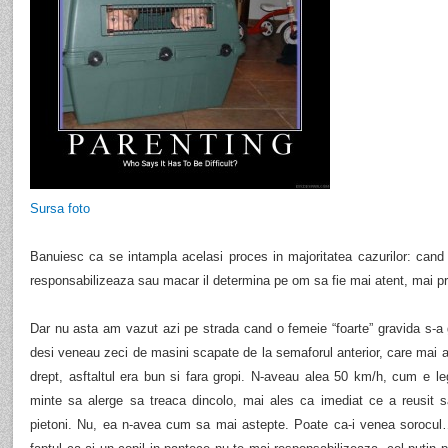
Sursa foto
Banuiesc ca se intampla acelasi proces in majoritatea cazurilor: cand a
responsabilizeaza sau macar il determina pe om sa fie mai atent, mai pr
Dar nu asta am vazut azi pe strada cand o femeie “foarte” gravida s-a g
desi veneau zeci de masini scapate de la semaforul anterior, care mai a
drept, asftaltul era bun si fara gropi. N-aveau alea 50 km/h, cum e leg
minte sa alerge sa treaca dincolo, mai ales ca imediat ce a reusit s
pietoni. Nu, ea n-avea cum sa mai astepte. Poate ca-i venea sorocul