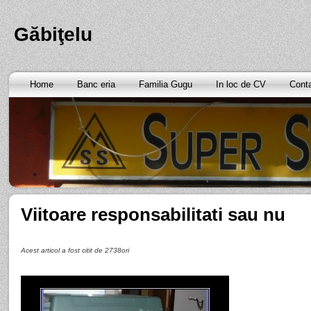
Găbiţelu
Home
Banc eria
Familia Gugu
In loc de CV
Cont
Viitoare responsabilitati sau nu
Acest articol a fost citit de 2738ori