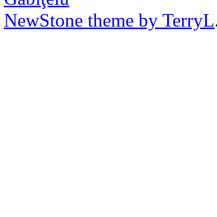
NewStone theme by TerryL