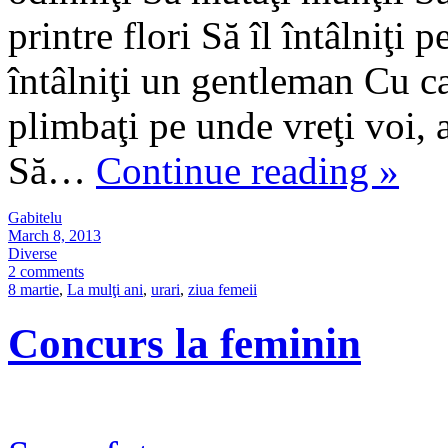
printre flori Să îl întâlniţi
întâlniţi un gentleman Cu c
plimbaţi pe unde vreţi voi, a
Să…
Continue reading
»
Gabitelu
March 8, 2013
Diverse
2 comments
8 martie
,
La mulţi ani
,
urari
,
ziua femeii
Concurs la feminin