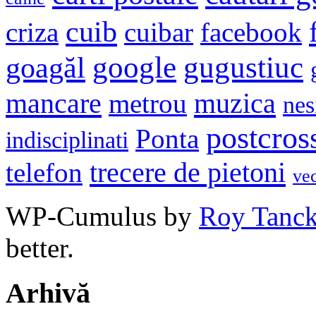
cuib
criza
cuibar
facebook
google
gugustiuc
goagăl
mancare
muzica
metrou
nes
postcros
Ponta
indisciplinati
trecere de pietoni
telefon
ve
WP-Cumulus by
Roy Tanc
better.
Arhivă