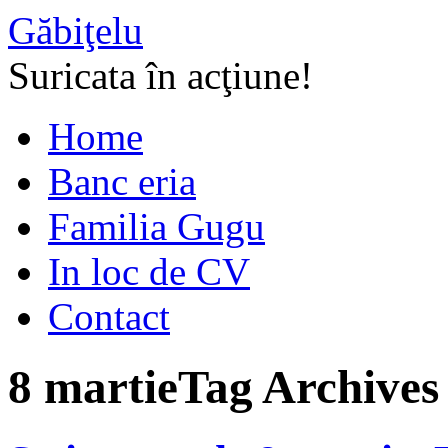
Găbiţelu
Suricata în acţiune!
Home
Banc eria
Familia Gugu
In loc de CV
Contact
8 martie
Tag Archives