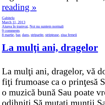
reading
»
Gabitelu
March 11, 2013
Aiurea în tramvai
,
Noi nu suntem normali
9 comments
8 martie
,
bar
,
dans
,
striparite
,
striptease
,
ziua femeii
La mulţi ani, dragelor
La mulţi ani, dragelor, vă d
fiţi frumoase ca o prinţesă S
o muzică bună Sau poate vreţ
odihniţi Să mutaţi munţii Sa