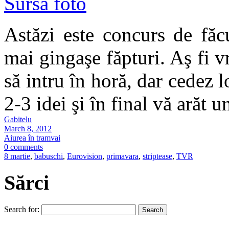
Sursa foto
Astăzi este concurs de făc
mai gingaşe făpturi. Aş fi 
să intru în horă, dar cedez 
2-3 idei şi în final vă arăt u
Gabitelu
March 8, 2012
Aiurea în tramvai
0 comments
8 martie
,
babuschi
,
Eurovision
,
primavara
,
striptease
,
TVR
Sărci
Search for: