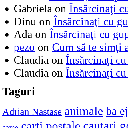
Gabriela
on
Însărcinaţi c
Dinu
on
Însărcinaţi cu g
Ada
on
Însărcinaţi cu gu
pezo
on
Cum să te simţi 
Claudia
on
Însărcinaţi cu
Claudia
on
Însărcinaţi cu
Taguri
animale
ba e
Adrian Nastase
cautari 
carti postale
caine