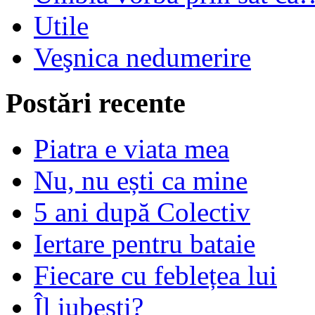
Utile
Veşnica nedumerire
Postări recente
Piatra e viata mea
Nu, nu ești ca mine
5 ani după Colectiv
Iertare pentru bataie
Fiecare cu feblețea lui
Îl iubești?