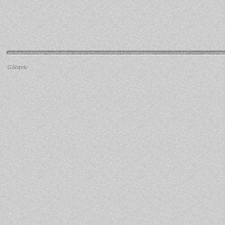
Găbiţelu