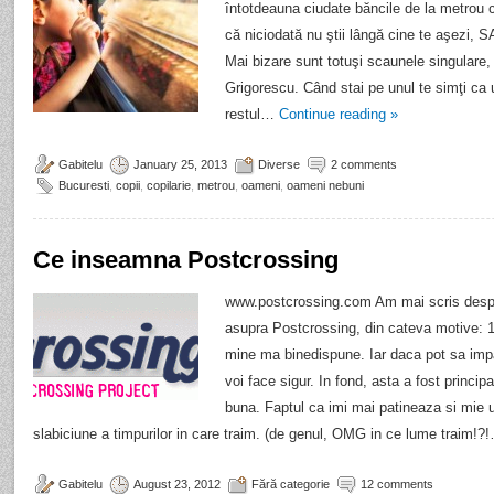
întotdeauna ciudate băncile de la metrou 
că niciodată nu ştii lângă cine te aşezi, 
Mai bizare sunt totuşi scaunele singulare, 
Grigorescu. Când stai pe unul te simţi ca u
restul…
Continue reading
»
Gabitelu
January 25, 2013
Diverse
2 comments
Bucuresti
,
copii
,
copilarie
,
metrou
,
oameni
,
oameni nebuni
Ce inseamna Postcrossing
www.postcrossing.com Am mai scris despre
asupra Postcrossing, din cateva motive: 
mine ma binedispune. Iar daca pot sa impa
voi face sigur. In fond, asta a fost princip
buna. Faptul ca imi mai patineaza si mie 
slabiciune a timpurilor in care traim. (de genul, OMG in ce lume traim!
Gabitelu
August 23, 2012
Fără categorie
12 comments