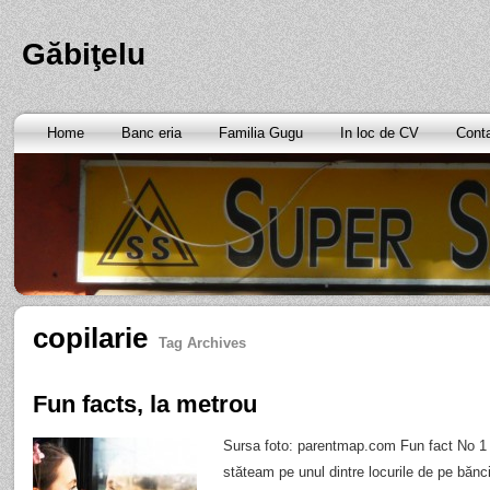
Găbiţelu
Home
Banc eria
Familia Gugu
In loc de CV
Cont
copilarie
Tag Archives
Fun facts, la metrou
Sursa foto: parentmap.com Fun fact No 1 
stăteam pe unul dintre locurile de pe bănci