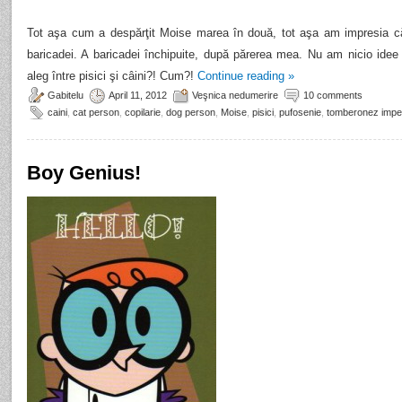
Tot aşa cum a despărţit Moise marea în două, tot aşa am impresia că
baricadei. A baricadei închipuite, după părerea mea. Nu am nicio id
aleg între pisici şi câini?! Cum?!
Continue reading
»
Gabitelu
April 11, 2012
Veşnica nedumerire
10 comments
caini
,
cat person
,
copilarie
,
dog person
,
Moise
,
pisici
,
pufosenie
,
tomberonez imper
Boy Genius!