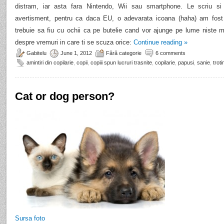
distram, iar asta fara Nintendo, Wii sau smartphone. Le scriu s
avertisment, pentru ca daca EU, o adevarata icoana (haha) am fost
trebuie sa fiu cu ochii ca pe butelie cand vor ajunge pe lume niste 
despre vremuri in care ti se scuza orice:
Continue reading
»
Gabitelu
June 1, 2012
Fără categorie
6 comments
amintiri din copilarie
,
copii
,
copiii spun lucruri trasnite
,
copilarie
,
papusi
,
sanie
,
troti
Cat or dog person?
Sursa foto