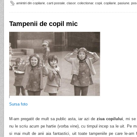
amintiri din copilarie
,
carti postale
,
clasor
,
colectionar
,
copii
,
copilarie
,
pasiune
,
pos
Tampenii de copil mic
Sursa foto
M-am pregatit de mult sa public asta, iar azi de
ziua copilului
, mi se
nu le scriu acum pe hartie (vorba vine), cu timpul incep sa le uit. Pe
si mai mult de anii aia fantastici, uit toate tampeniile pe care le-am 