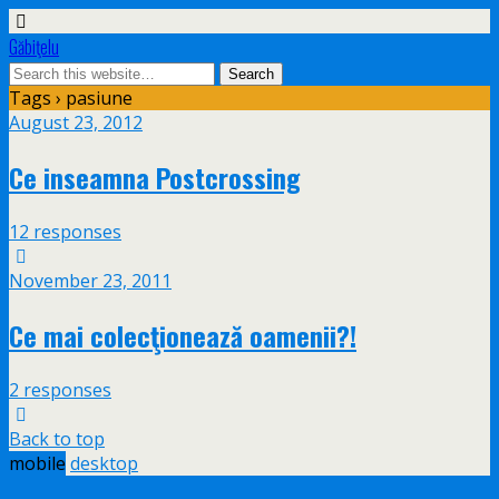
Găbiţelu
Tags › pasiune
August 23, 2012
Ce inseamna Postcrossing
12 responses
November 23, 2011
Ce mai colecţionează oamenii?!
2 responses
Back to top
mobile
desktop