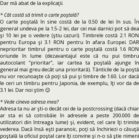
Dar mă abat de la explicaţii.
* Cât costă să trimit o carte poştală?
O carte poştală în sine costă de la 0.50 de lei în sus. În
general undeva pe la 1.5-2 lei, dar cei mai darnici pot să dea
şi 10 lei pe o vedere (ştiu cazuri). Timbrele costă 2.1 RON
pentru Europa şi 3.1 RON pentru în afara Europei. DAR
neprioritar timbrul pentru o carte poştală costă 1.6 RON
oriunde în lume (dezavantajul este că nu pui timbru
autocolant “prioritar”, iar cartea ta poştală ajunge în
general mai greu decât una prioritară). Tănticile de la poştă
nu vor recunoaşte că poţi să pui şi timbre de 1.60. Lor dacă
le ceri un timbru pentru Japonia, de exemplu, îţi vor da de
3.1 lei. Dar noi ştim 😉
* Vede cineva adresa mea?
Adresa ta nu ar şti-o decât cei de la postcrossing (dacă chiar
ar sta ei să cotrobăie în adresele a peste 200.000 de
utilizatori din întreaga lume) şi, evident, cel care îţi trimite
vederea. Dacă însă eşti paranoic, poţi să închiriezi o căsuţă
poştală la oficiul poştal care îţi convine şi n-o să ştie nimeni