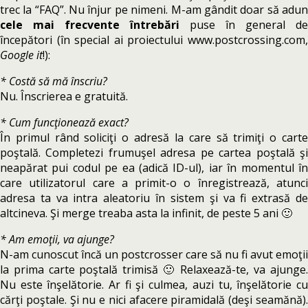
trec la “FAQ”. Nu înjur pe nimeni. M-am gândit doar să adun
cele mai frecvente întrebări
puse în general de
începători (în special ai proiectului www.postcrossing.com,
Google it
!):
* Costă să mă înscriu?
Nu. Înscrierea e gratuită.
* Cum funcţionează exact?
În primul rând soliciţi o adresă la care să trimiţi o carte
poştală. Completezi frumuşel adresa pe cartea poştală şi
neapărat pui codul pe ea (adică ID-ul), iar în momentul în
care utilizatorul care a primit-o o înregistrează, atunci
adresa ta va intra aleatoriu în sistem şi va fi extrasă de
altcineva. Şi merge treaba asta la infinit, de peste 5 ani 🙂
* Am emoţii, va ajunge?
N-am cunoscut încă un postcrosser care să nu fi avut emoţii
la prima carte poştală trimisă 🙂 Relaxează-te, va ajunge.
Nu este înşelătorie. Ar fi şi culmea, auzi tu, înşelătorie cu
cărţi poştale. Şi nu e nici afacere piramidală (deşi seamănă).