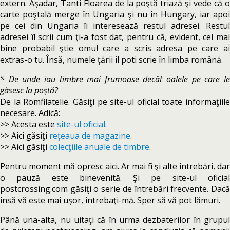
extern. Aşadar, Tanti Floarea de la poştă triază şi vede că o
carte poştală merge în Ungaria şi nu în Hungary, iar apoi
pe cei din Ungaria îi interesează restul adresei. Restul
adresei îl scrii cum ţi-a fost dat, pentru că, evident, cel mai
bine probabil ştie omul care a scris adresa pe care ai
extras-o tu. Însă, numele ţării il poti scrie în limba română.
* De unde iau timbre mai frumoase decât oalele pe care le
găsesc la poştă?
De la Romfilatelie. Găsiţi pe site-ul oficial toate informaţiile
necesare. Adică:
>> Acesta este
site-ul oficial
.
>> Aici găsiţi
reţeaua de magazine
.
>> Aici găsiţi
colecţiile anuale de timbre
.
Pentru moment mă opresc aici. Ar mai fi şi alte întrebări, dar
o pauză este binevenită. Şi pe site-ul oficial
postcrossing.com găsiţi o serie de întrebări frecvente. Dacă
însă vă este mai uşor, întrebaţi-mă. Sper să vă pot lămuri.
Până una-alta, nu uitaţi că în urma dezbaterilor în grupul