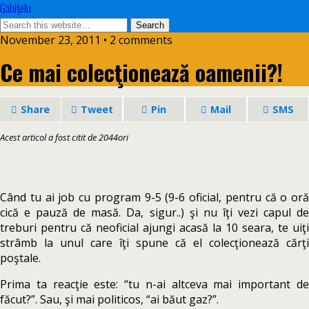
Găbiţelu
November 23, 2011 • 2 comments
Ce mai colecţionează oamenii?!
Share
Tweet
Pin
Mail
SMS
Acest articol a fost citit de 2044ori
Când tu ai job cu program 9-5 (9-6 oficial, pentru că o oră
cică e pauză de masă. Da, sigur..) şi nu îţi vezi capul de
treburi pentru că neoficial ajungi acasă la 10 seara, te uiţi
strâmb la unul care îţi spune că el colecţionează cărţi
poştale.
Prima ta reacţie este: “tu n-ai altceva mai important de
făcut?”. Sau, şi mai politicos, “ai băut gaz?”.