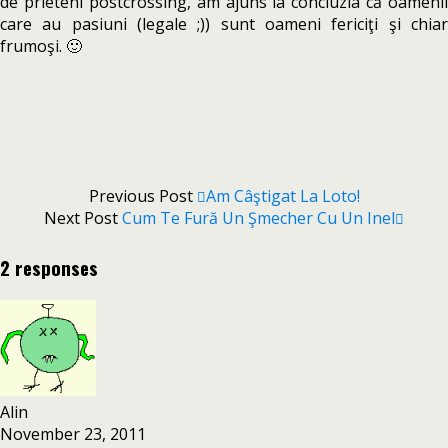
de prieteni postcrossing, am ajuns la concluzia că oamenii
care au pasiuni (legale ;)) sunt oameni fericiţi şi chiar
frumoşi. 🙂
Previous Post
Am Câştigat La Loto!
Next Post
Cum Te Fură Un Şmecher Cu Un Inel
2 responses
Alin
November 23, 2011