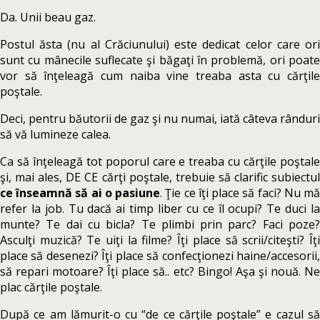
Da. Unii beau gaz.
Postul ăsta (nu al Crăciunului) este dedicat celor care
or
sunt cu mânecile suflecate şi băgaţi în problemă, ori poate
vor să înţeleagă cum naiba vine treaba asta cu cărţile
poştale.
Deci, pentru băutorii de gaz şi nu numai, iată câteva rânduri
să vă lumineze calea.
Ca să înţeleagă tot poporul care e treaba cu cărţile poştale
şi, mai ales, DE CE cărţi poştale, trebuie să clarific subiectul
ce înseamnă să ai o pasiune
. Ţie ce îţi place să faci? Nu m
refer la job. Tu dacă ai timp liber cu ce îl ocupi? Te duci la
munte? Te dai cu bicla? Te plimbi prin parc? Faci poze?
Asculţi muzică? Te uiţi la filme? Îţi place să scrii/citeşti? Îţi
place să desenezi? Îţi place să confecţionezi haine/accesorii,
să repari motoare? Îţi place să.. etc? Bingo! Aşa şi nouă. Ne
plac cărţile poştale.
După ce am lămurit-o cu “de ce cărţile poştale” e cazul să