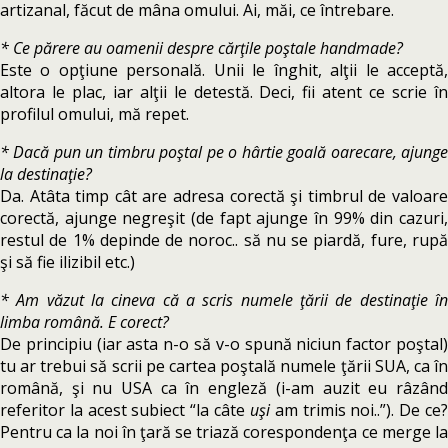
artizanal, făcut de mâna omului. Ai, măi, ce întrebare.
* Ce părere au oamenii despre cărţile poştale handmade?
Este o opţiune personală. Unii le înghit, alţii le acceptă,
altora le plac, iar alţii le detestă. Deci, fii atent ce scrie în
profilul omului, mă repet.
* Dacă pun un timbru poştal pe o hârtie goală oarecare, ajunge
la destinaţie?
Da. Atâta timp cât are adresa corectă şi timbrul de valoare
corectă, ajunge negreşit (de fapt ajunge în 99% din cazuri,
restul de 1% depinde de noroc.. să nu se piardă, fure, rupă
şi să fie ilizibil etc.)
* Am văzut la cineva că a scris numele ţării de destinaţie în
limba română. E corect?
De principiu (iar asta n-o să v-o spună niciun factor poştal)
tu ar trebui să scrii pe cartea poştală numele ţării SUA, ca în
română, şi nu USA ca în engleză (i-am auzit eu râzând
referitor la acest subiect “la câte
uşi
am trimis noi..”). De ce
Pentru ca la noi în ţară se triază corespondenţa ce merge la