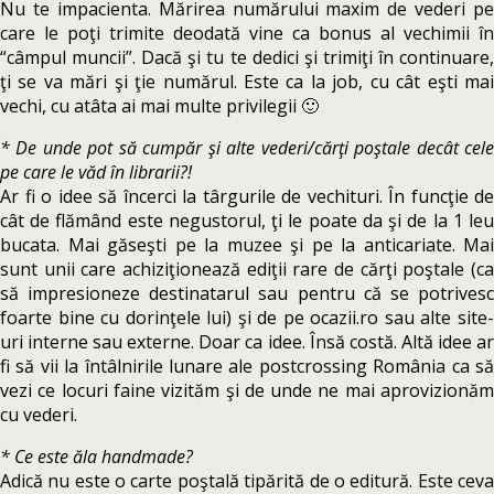
Nu te impacienta. Mărirea numărului maxim de vederi pe
care le poţi trimite deodată vine ca bonus al vechimii în
“câmpul muncii”. Dacă şi tu te dedici şi trimiţi în continuare,
ţi se va mări şi ţie numărul. Este ca la job, cu cât eşti mai
vechi, cu atâta ai mai multe privilegii 🙂
* De unde pot să cumpăr şi alte vederi/cărţi poştale decât cele
pe care le văd în librarii?!
Ar fi o idee să încerci la târgurile de vechituri. În funcţie de
cât de flămând este negustorul, ţi le poate da şi de la 1 leu
bucata. Mai găseşti pe la muzee şi pe la anticariate. Mai
sunt unii care achiziţionează ediţii rare de cărţi poştale (ca
să impresioneze destinatarul sau pentru că se potrivesc
foarte bine cu dorinţele lui) şi de pe ocazii.ro sau alte site-
uri interne sau externe. Doar ca idee. Însă costă. Altă idee ar
fi să vii la întâlnirile lunare ale postcrossing România ca să
vezi ce locuri faine vizităm şi de unde ne mai aprovizionăm
cu vederi.
* Ce este ăla handmade?
Adică nu este o carte poştală tipărită de o editură. Este ceva