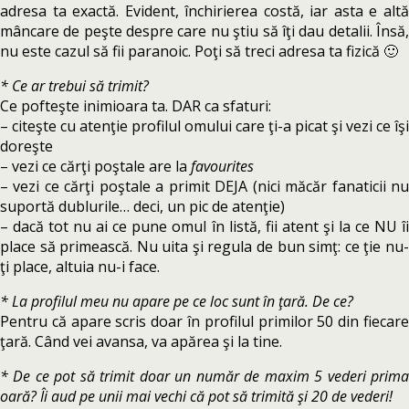
adresa ta exactă. Evident, închirierea costă, iar asta e altă
mâncare de peşte despre care nu ştiu să îţi dau detalii. Însă,
nu este cazul să fii paranoic. Poţi să treci adresa ta fizică 🙂
* Ce ar trebui să trimit?
Ce pofteşte inimioara ta. DAR ca sfaturi:
– citeşte cu atenţie profilul omului care ţi-a picat şi vezi ce îşi
doreşte
– vezi ce cărţi poştale are la
favourites
– vezi ce cărţi poştale a primit DEJA (nici măcăr fanaticii nu
suportă dublurile… deci, un pic de atenţie)
– dacă tot nu ai ce pune omul în listă, fii atent şi la ce NU îi
place să primească. Nu uita şi regula de bun simţ: ce ţie nu-
ţi place, altuia nu-i face.
* La profilul meu nu apare pe ce loc sunt în ţară. De ce?
Pentru că apare scris doar în profilul primilor 50 din fiecare
ţară. Când vei avansa, va apărea şi la tine.
* De ce pot să trimit doar un număr de maxim 5 vederi prima
oară? Îi aud pe unii mai vechi că pot să trimită şi 20 de vederi!