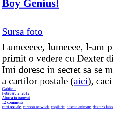
Boy Genius!
Sursa foto
Lumeeeee, lumeeee, l-am p
primit o vedere cu Dexter d
Imi doresc in secret sa se ma
a cartilor postale (
aici
), cac
Gabitelu
February 2, 2012
Aiurea în tramvai
12 comments
carti postale
,
cartoon network
,
copilarie
,
desene animate
,
dexter's labo