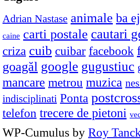
animale
ba e
Adrian Nastase
cautari 
carti postale
caine
cuib
criza
cuibar
facebook
google
gugustiuc
goagăl
mancare
muzica
metrou
nes
postcros
Ponta
indisciplinati
trecere de pietoni
telefon
ve
WP-Cumulus by
Roy Tanc