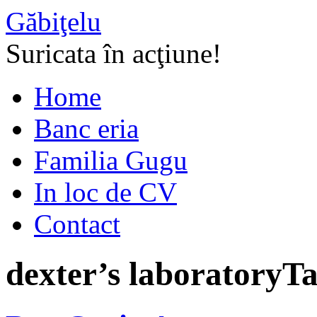
Găbiţelu
Suricata în acţiune!
Home
Banc eria
Familia Gugu
In loc de CV
Contact
dexter’s laboratory
Ta