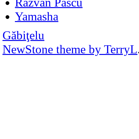
Razvan Pascu
Yamasha
Găbiţelu
NewStone theme by TerryL