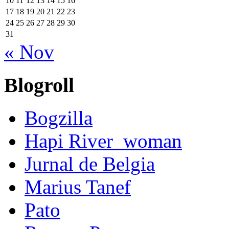
10
11
12
13
14
15
16
17
18
19
20
21
22
23
24
25
26
27
28
29
30
31
« Nov
Blogroll
Bogzilla
Hapi River_woman
Jurnal de Belgia
Marius Tanef
Pato